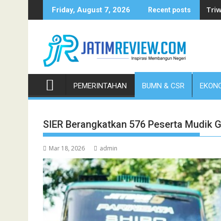
Skip
Triw
Friday, August 7, 2026
Recent posts
to
content
PEMERINTAHAN
BUMN & CSR
EKONO
SIER Berangkatkan 576 Peserta Mudik G
Mar 18, 2026
admin