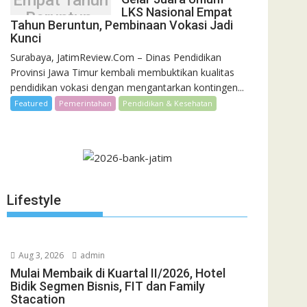
Empat Tahun
LKS Nasional Empat
Beruntun,
Tahun Beruntun, Pembinaan Vokasi Jadi
Pembinaan
Kunci
Vokasi Jadi
Surabaya, JatimReview.Com – Dinas Pendidikan
Kunci
Provinsi Jawa Timur kembali membuktikan kualitas
pendidikan vokasi dengan mengantarkan kontingen...
Featured
Pemerintahan
Pendidikan & Kesehatan
Lifestyle
Aug 3, 2026
admin
Mulai Membaik di Kuartal II/2026, Hotel
Bidik Segmen Bisnis, FIT dan Family
Stacation