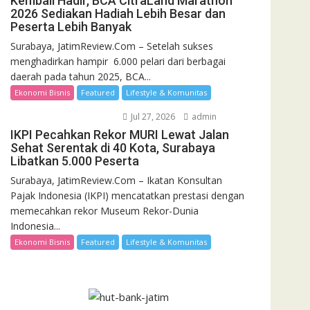
Kembali Hadir, BCA CitraLand Marathon
2026 Sediakan Hadiah Lebih Besar dan
Peserta Lebih Banyak
Surabaya, JatimReview.Com – Setelah sukses
menghadirkan hampir 6.000 pelari dari berbagai
daerah pada tahun 2025, BCA...
Ekonomi Bisnis
Featured
Lifestyle & Komunitas
Jul 27, 2026
admin
IKPI Pecahkan Rekor MURI Lewat Jalan
Sehat Serentak di 40 Kota, Surabaya
Libatkan 5.000 Peserta
Surabaya, JatimReview.Com – Ikatan Konsultan
Pajak Indonesia (IKPI) mencatatkan prestasi dengan
memecahkan rekor Museum Rekor-Dunia
Indonesia...
Ekonomi Bisnis
Featured
Lifestyle & Komunitas