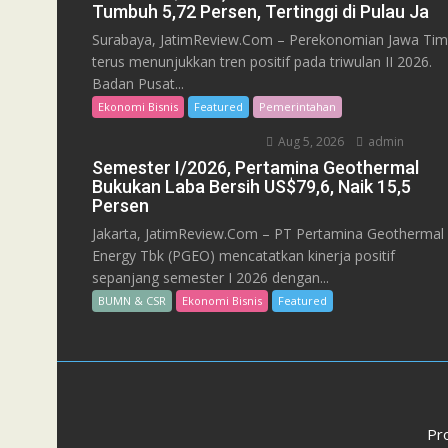
Tumbuh 5,72 Persen, Tertinggi di Pulau Ja
Surabaya, JatimReview.Com – Perekonomian Jawa Tim
terus menunjukkan tren positif pada triwulan II 2026.
Badan Pusat...
Ekonomi Bisnis
Featured
Pemerintahan
Aug 5, 2026
admin
Semester I/2026, Pertamina Geothermal
Bukukan Laba Bersih US$79,6, Naik 15,5
Persen
Jakarta, JatimReview.Com – PT Pertamina Geothermal
Energy Tbk (PGEO) mencatatkan kinerja positif
sepanjang semester I 2026 dengan...
BUMN & CSR
Ekonomi Bisnis
Featured
Pr