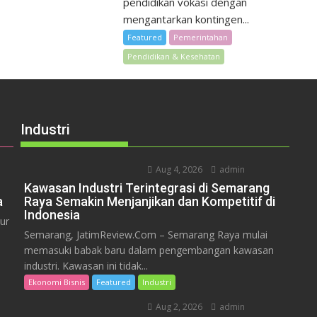
pendidikan vokasi dengan
mengantarkan kontingen...
Featured
Pemerintahan
Pendidikan & Kesehatan
Industri
Aug 4, 2026
admin
Kawasan Industri Terintegrasi di Semarang
a
Raya Semakin Menjanjikan dan Kompetitif di
Indonesia
ur
Semarang, JatimReview.Com – Semarang Raya mulai
memasuki babak baru dalam pengembangan kawasan
industri. Kawasan ini tidak...
Ekonomi Bisnis
Featured
Industri
Aug 2, 2026
admin