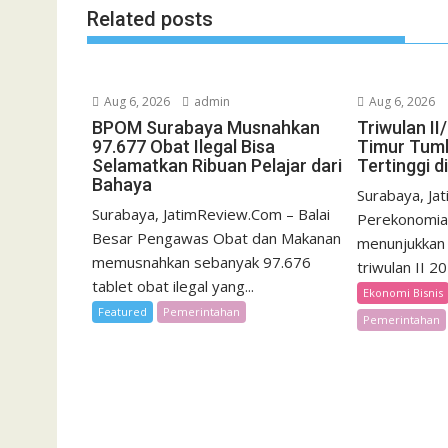
Related posts
Aug 6, 2026
admin
Aug 6, 2026
BPOM Surabaya Musnahkan
Triwulan I
97.677 Obat Ilegal Bisa
Timur Tumb
Selamatkan Ribuan Pelajar dari
Tertinggi d
Bahaya
Surabaya, Ja
Surabaya, JatimReview.Com – Balai
Perekonomia
Besar Pengawas Obat dan Makanan
menunjukkan 
memusnahkan sebanyak 97.676
triwulan II 2
tablet obat ilegal yang...
Ekonomi Bisnis
Featured
Pemerintahan
Pemerintahan