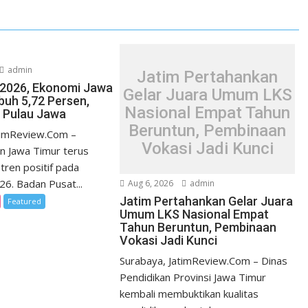
admin
Jatim Pertahankan
I/2026, Ekonomi Jawa
Gelar Juara Umum LKS
uh 5,72 Persen,
Nasional Empat Tahun
i Pulau Jawa
Beruntun, Pembinaan
timReview.Com –
Vokasi Jadi Kunci
n Jawa Timur terus
tren positif pada
026. Badan Pusat...
Aug 6, 2026
admin
Jatim Pertahankan Gelar Juara
Featured
Umum LKS Nasional Empat
Tahun Beruntun, Pembinaan
Vokasi Jadi Kunci
Surabaya, JatimReview.Com – Dinas
Pendidikan Provinsi Jawa Timur
kembali membuktikan kualitas