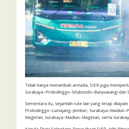
Tidak hanya menambah armada, SIER juga memperlua
Surabaya–Probolinggo–Situbondo–Banyuwangi dan 
Sementara itu, sejumlah rute lain yang tetap dilaya
Probolinggo–Lumajang–Jember, Surabaya–Madiun–P
Magetan, Surabaya–Madiun–Magetan, serta Suraba
Kepala Divisi Sekretaris Perusahaan SIER, Jefri Ikh