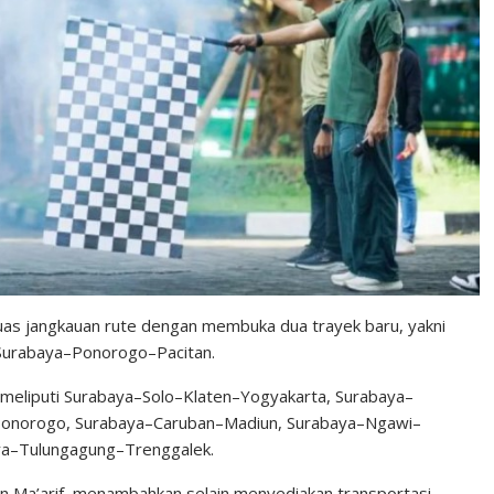
s jangkauan rute dengan membuka dua trayek baru, yakni
Surabaya–Ponorogo–Pacitan.
ni meliputi Surabaya–Solo–Klaten–Yogyakarta, Surabaya–
onorogo, Surabaya–Caruban–Madiun, Surabaya–Ngawi–
ya–Tulungagung–Trenggalek.
wan Ma’arif, menambahkan selain menyediakan transportasi