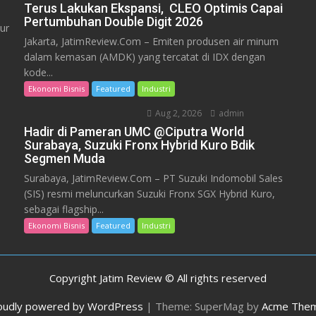
Terus Lakukan Ekspansi, CLEO Optimis Capai
Pertumbuhan Double Digit 2026
ur
Jakarta, JatimReview.Com – Emiten produsen air minum
dalam kemasan (AMDK) yang tercatat di IDX dengan
kode...
Ekonomi Bisnis
Featured
Industri
Aug 2, 2026
admin
Hadir di Pameran UMC @Ciputra World
Surabaya, Suzuki Fronx Hybrid Kuro Bdik
Segmen Muda
Surabaya, JatimReview.Com – PT Suzuki Indomobil Sales
(SIS) resmi meluncurkan Suzuki Fronx SGX Hybrid Kuro,
sebagai flagship...
Ekonomi Bisnis
Featured
Industri
Copyright Jatim Review © All rights reserved
oudly powered by WordPress
|
Theme: SuperMag by
Acme The