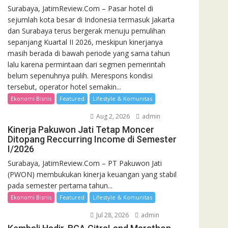
Surabaya, JatimReview.Com – Pasar hotel di
sejumlah kota besar di Indonesia termasuk Jakarta
dan Surabaya terus bergerak menuju pemulihan
sepanjang Kuartal II 2026, meskipun kinerjanya
masih berada di bawah periode yang sama tahun
lalu karena permintaan dari segmen pemerintah
belum sepenuhnya pulih. Merespons kondisi
tersebut, operator hotel semakin...
Ekonomi Bisnis
Featured
Lifestyle & Komunitas
Aug 2, 2026
admin
Kinerja Pakuwon Jati Tetap Moncer
Ditopang Reccurring Income di Semester
I/2026
Surabaya, JatimReview.Com – PT Pakuwon Jati
(PWON) membukukan kinerja keuangan yang stabil
pada semester pertama tahun...
Ekonomi Bisnis
Featured
Lifestyle & Komunitas
Jul 28, 2026
admin