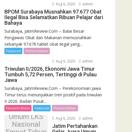
Aug 6, 2026
admin
BPOM Surabaya Musnahkan 97.677 Obat
Ilegal Bisa Selamatkan Ribuan Pelajar dari
Bahaya
Surabaya, JatimReview.Com – Balai Besar
Pengawas Obat dan Makanan memusnahkan
sebanyak 97.676 tablet obat ilegal yang...
Featured
Pemerintahan
Aug 6, 2026
admin
Triwulan II/2026, Ekonomi Jawa Timur
Tumbuh 5,72 Persen, Tertinggi di Pulau
Jawa
Surabaya, JatimReview.Com – Perekonomian Jawa
Jatim
Timur terus menunjukkan tren positif pada triwulan
Pertahankan
II 2026. Badan Pusat...
Gelar Juara
Ekonomi Bisnis
Featured
Pemerintahan
Umum LKS
Aug 6, 2026
admin
Nasional
Jatim Pertahankan
Gelar Juara Umum