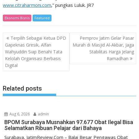
www.citraharmoni.com
,” pungkas Luluk. JR7
Ekonomi Bisnis
Featured
Post
Terpilih Sebagai Ketua DPD
Pemprov Jatim Gelar Pasar
navigation
Gapeknas Gresik, Alfan
Murah di Masjid Al-Akbar, Jaga
Wahyuddin Siap Benahi Tata
Stabilitas Harga Jelang
Kelolah Organisasi Berbasis
Ramadhan
Digital
Related posts
Aug 6, 2026
admin
BPOM Surabaya Musnahkan 97.677 Obat Ilegal Bisa
Selamatkan Ribuan Pelajar dari Bahaya
Surabaya, JatimReview.Com – Balai Besar Pengawas Obat