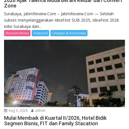
2026 Ajak Talenta Muda Berani Keluar dari Convert
Zone
Surabaya, JatimReview.Com – JatimReview.Com — Setelah
sukses menyelanggarakan IdeaFest SUB 2025, IdeaFest 2026
edisi Surabaya dari...
Ekonomi Bisnis
Featured
Lifestyle & Komunitas
Aug 3, 2026
admin
Mulai Membaik di Kuartal II/2026, Hotel Bidik
Segmen Bisnis, FIT dan Family Stacation