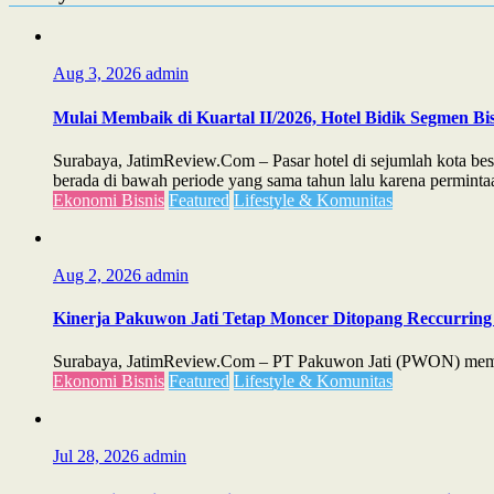
Aug 3, 2026
admin
Mulai Membaik di Kuartal II/2026, Hotel Bidik Segmen Bis
Surabaya, JatimReview.Com – Pasar hotel di sejumlah kota bes
berada di bawah periode yang sama tahun lalu karena permintaa
Ekonomi Bisnis
Featured
Lifestyle & Komunitas
Aug 2, 2026
admin
Kinerja Pakuwon Jati Tetap Moncer Ditopang Reccurring 
Surabaya, JatimReview.Com – PT Pakuwon Jati (PWON) membuk
Ekonomi Bisnis
Featured
Lifestyle & Komunitas
Jul 28, 2026
admin