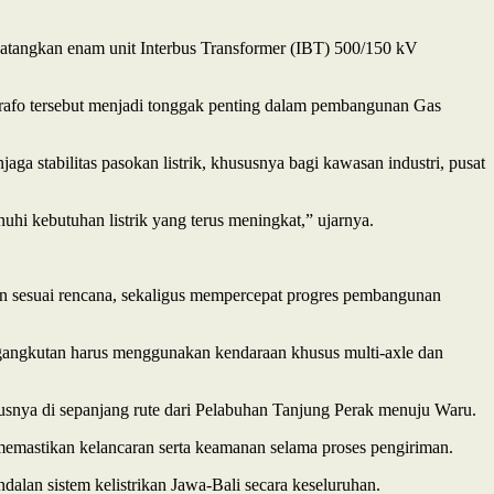
datangkan enam unit Interbus Transformer (IBT) 500/150 kV
fo tersebut menjadi tonggak penting dalam pembangunan Gas
a stabilitas pasokan listrik, khususnya bagi kawasan industri, pusat
hi kebutuhan listrik yang terus meningkat,” ujarnya.
n sesuai rencana, sekaligus mempercepat progres pembangunan
engangkutan harus menggunakan kendaraan khusus multi-axle dan
usnya di sepanjang rute dari Pelabuhan Tanjung Perak menuju Waru.
memastikan kelancaran serta keamanan selama proses pengiriman.
an sistem kelistrikan Jawa-Bali secara keseluruhan.