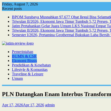
Skip
Friday, August 7, 2026
to
Recent posts
content
BPOM Surabaya Musnahkan 97.677 Obat Ilegal Bisa Selamatka
Triwulan II/2026, Ekonomi Jawa Timur Tumbuh 5,72 Persen, T
Jatim Pertahankan Gelar Juara Umum LKS Nasional Empat Ta
Triwulan II/2026, Ekonomi Jawa Timur Tumbuh 5,72 Persen, Te
Semester I/2026, Pertamina Geothermal Bukukan Laba Bersih 
Pemerintahan
BUMN & CSR
Ekonomi Bisnis
Pendidikan & Kesehatan
Lifestyle & Komunitas
Traveling & Leisure
Umum
PLN Datangkan Enam Interbus Transforme
Apr 17, 2026
Apr 17, 2026
admin