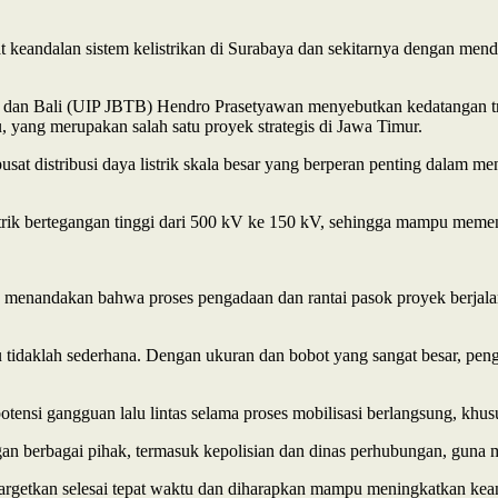
keandalan sistem kelistrikan di Surabaya dan sekitarnya dengan men
an Bali (UIP JBTB) Hendro Prasetyawan menyebutkan kedatangan tra
yang merupakan salah satu proyek strategis di Jawa Timur.
distribusi daya listrik skala besar yang berperan penting dalam menjag
rik bertegangan tinggi dari 500 kV ke 150 kV, sehingga mampu memenu
 menandakan bahwa proses pengadaan dan rantai pasok proyek berjala
ru tidaklah sederhana. Dengan ukuran dan bobot yang sangat besar, p
si gangguan lalu lintas selama proses mobilisasi berlangsung, khus
an berbagai pihak, termasuk kepolisian dan dinas perhubungan, guna 
kan selesai tepat waktu dan diharapkan mampu meningkatkan keandal