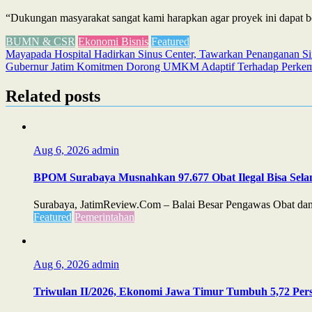
“Dukungan masyarakat sangat kami harapkan agar proyek ini dapat ber
BUMN & CSR
Ekonomi Bisnis
Featured
Post
Mayapada Hospital Hadirkan Sinus Center, Tawarkan Penanganan Si
Gubernur Jatim Komitmen Dorong UMKM Adaptif Terhadap Perkem
navigation
Related posts
Aug 6, 2026
admin
BPOM Surabaya Musnahkan 97.677 Obat Ilegal Bisa Sela
Surabaya, JatimReview.Com – Balai Besar Pengawas Obat dan 
Featured
Pemerintahan
Aug 6, 2026
admin
Triwulan II/2026, Ekonomi Jawa Timur Tumbuh 5,72 Perse