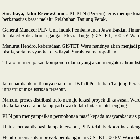
Surabaya, JatimReview.Com –
PT PLN (Persero) terus memperkuat 
berkapasitas besar melalui Pelabuhan Tanjung Perak.
General Manager PLN Unit Induk Pembangunan Jawa Bagian Timur d
Insulated Substation Tegangan Ekstra Tinggi (GISTET) 500 kV Waru, 
Menurut Hendro, keberadaan GISTET Waru nantinya akan menjadi pusat 
bisnis, serta masyarakat di wilayah Surabaya metropolitan.
“Trafo ini merupakan komponen utama yang akan mengatur aliran list
Ia menambahkan, tibanya enam unit IBT di Pelabuhan Tanjung Perak
infrastruktur kelistrikan tersebut.
Namun, proses distribusi trafo menuju lokasi proyek di kawasan Wa
dilakukan secara bertahap pada waktu lalu lintas relatif lengang.
PLN pun menyampaikan permohonan maaf kepada masyarakat atas poten
Untuk mengantisipasi dampak tersebut, PLN telah berkoordinasi deng
Hendro memastikan proyek pembangunan GISTET 500 kV Waru ditarget