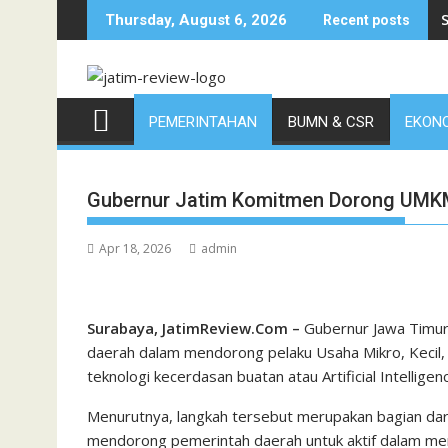
Skip
Thursday, August 6, 2026
Recent posts
to
content
PEMERINTAHAN
BUMN & CSR
EKONO
Gubernur Jatim Komitmen Dorong UMKM
Apr 18, 2026
admin
Surabaya, JatimReview.Com –
Gubernur Jawa Timur
daerah dalam mendorong pelaku Usaha Mikro, Keci
teknologi kecerdasan buatan atau Artificial Intellige
Menurutnya, langkah tersebut merupakan bagian dar
mendorong pemerintah daerah untuk aktif dalam me