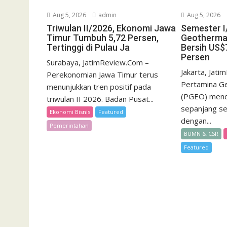
Aug 5, 2026
admin
Aug 5, 2026
Triwulan II/2026, Ekonomi Jawa
Semester I
Timur Tumbuh 5,72 Persen,
Geotherma
Tertinggi di Pulau Ja
Bersih US$7
Persen
Surabaya, JatimReview.Com –
Jakarta, Jat
Perekonomian Jawa Timur terus
Pertamina G
menunjukkan tren positif pada
(PGEO) menca
triwulan II 2026. Badan Pusat...
sepanjang s
Ekonomi Bisnis
Featured
dengan...
Pemerintahan
BUMN & CSR
Featured