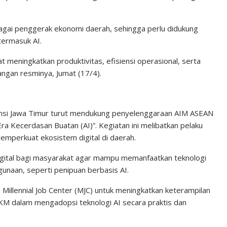
bagai penggerak ekonomi daerah, sehingga perlu didukung
termasuk AI.
at meningkatkan produktivitas, efisiensi operasional, serta
ngan resminya, Jumat (17/4).
insi Jawa Timur turut mendukung penyelenggaraan AIM ASEAN
 Kecerdasan Buatan (AI)”. Kegiatan ini melibatkan pelaku
perkuat ekosistem digital di daerah.
 digital bagi masyarakat agar mampu memanfaatkan teknologi
gunaan, seperti penipuan berbasis AI.
 Millennial Job Center (MJC) untuk meningkatkan keterampilan
KM dalam mengadopsi teknologi AI secara praktis dan