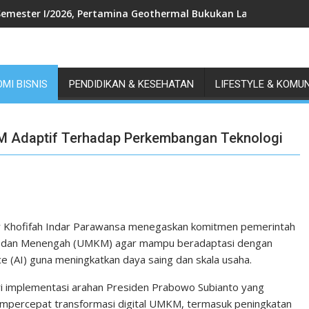
Semester I/2026, Pertamina Geothermal Bukukan Laba Bersih US$
MI BISNIS
PENDIDIKAN & KESEHATAN
LIFESTYLE & KOMU
 Adaptif Terhadap Perkembangan Teknologi
 Khofifah Indar Parawansa menegaskan komitmen pemerintah
l, dan Menengah (UMKM) agar mampu beradaptasi dengan
nce (AI) guna meningkatkan daya saing dan skala usaha.
i implementasi arahan Presiden Prabowo Subianto yang
mpercepat transformasi digital UMKM, termasuk peningkatan