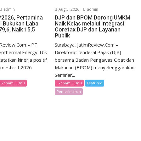
admin
Aug 5, 2026
admin
/2026, Pertamina
DJP dan BPOM Dorong UMKM
l Bukukan Laba
Naik Kelas melalui Integrasi
9,6, Naik 15,5
Coretax DJP dan Layanan
Publik
imReview.Com – PT
Surabaya, JatimReview.Com –
eothermal Energy Tbk
Direktorat Jenderal Pajak (DJP)
tatkan kinerja positif
bersama Badan Pengawas Obat dan
emester I 2026
Makanan (BPOM) menyelenggarakan
Seminar...
Ekonomi Bisnis
Ekonomi Bisnis
Featured
Pemerintahan