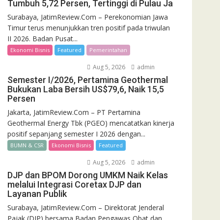
Tumbuh 5,72 Persen, Tertinggi di Pulau Ja
Surabaya, JatimReview.Com – Perekonomian Jawa
Timur terus menunjukkan tren positif pada triwulan
II 2026. Badan Pusat...
Ekonomi Bisnis
Featured
Pemerintahan
Aug 5, 2026
admin
Semester I/2026, Pertamina Geothermal
Bukukan Laba Bersih US$79,6, Naik 15,5
Persen
Jakarta, JatimReview.Com – PT Pertamina
Geothermal Energy Tbk (PGEO) mencatatkan kinerja
positif sepanjang semester I 2026 dengan...
BUMN & CSR
Ekonomi Bisnis
Featured
Aug 5, 2026
admin
DJP dan BPOM Dorong UMKM Naik Kelas
melalui Integrasi Coretax DJP dan
Layanan Publik
Surabaya, JatimReview.Com – Direktorat Jenderal
Pajak (DJP) bersama Badan Pengawas Obat dan