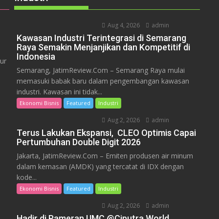
Aug 4, 2026
admin
Kawasan Industri Terintegrasi di Semarang
Raya Semakin Menjanjikan dan Kompetitif di
Indonesia
ur
Semarang, JatimReview.Com – Semarang Raya mulai
memasuki babak baru dalam pengembangan kawasan
industri. Kawasan ini tidak...
Ekonomi Bisnis
Featured
Industri
Aug 2, 2026
admin
Terus Lakukan Ekspansi, CLEO Optimis Capai
Pertumbuhan Double Digit 2026
Jakarta, JatimReview.Com – Emiten produsen air minum
dalam kemasan (AMDK) yang tercatat di IDX dengan
kode...
Ekonomi Bisnis
Featured
Industri
Aug 2, 2026
admin
Hadir di Pameran UMC @Ciputra World