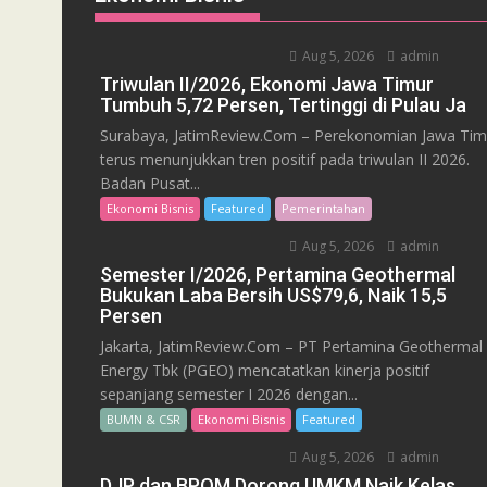
Aug 5, 2026
admin
Triwulan II/2026, Ekonomi Jawa Timur
Tumbuh 5,72 Persen, Tertinggi di Pulau Ja
Surabaya, JatimReview.Com – Perekonomian Jawa Tim
terus menunjukkan tren positif pada triwulan II 2026.
Badan Pusat...
Ekonomi Bisnis
Featured
Pemerintahan
Aug 5, 2026
admin
Semester I/2026, Pertamina Geothermal
Bukukan Laba Bersih US$79,6, Naik 15,5
Persen
Jakarta, JatimReview.Com – PT Pertamina Geothermal
Energy Tbk (PGEO) mencatatkan kinerja positif
sepanjang semester I 2026 dengan...
BUMN & CSR
Ekonomi Bisnis
Featured
Aug 5, 2026
admin
DJP dan BPOM Dorong UMKM Naik Kelas