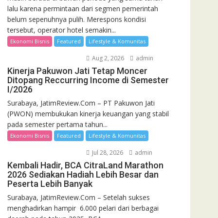
lalu karena permintaan dari segmen pemerintah
belum sepenuhnya pulih. Merespons kondisi
tersebut, operator hotel semakin...
Ekonomi Bisnis
Featured
Lifestyle & Komunitas
Aug 2, 2026
admin
Kinerja Pakuwon Jati Tetap Moncer
Ditopang Reccurring Income di Semester
I/2026
Surabaya, JatimReview.Com – PT Pakuwon Jati
(PWON) membukukan kinerja keuangan yang stabil
pada semester pertama tahun...
Ekonomi Bisnis
Featured
Lifestyle & Komunitas
Jul 28, 2026
admin
Kembali Hadir, BCA CitraLand Marathon
2026 Sediakan Hadiah Lebih Besar dan
Peserta Lebih Banyak
Surabaya, JatimReview.Com – Setelah sukses
menghadirkan hampir 6.000 pelari dari berbagai