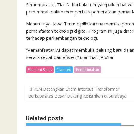
Sementara itu, Tiar N. Karbala menyampaikan bahw
pemerintah dalam memperluas pemerataan pemanfaat
Menurutnya, Jawa Timur dipilih karena memiliki pot
pemanfaatan teknologi digital. Program ini juga di
terhadap perkembangan teknologi.
“Pemanfaatan AI dapat membuka peluang baru dala
secara cepat dan efisien,” ujar Tiar. JR5/tar
Ekonomi Bisnis
Featured
Pemerintahan
Post
PLN Datangkan Enam Interbus Transformer
navigation
Berkapasitas Besar Dukung Kelistrikan di Surabaya
Related posts