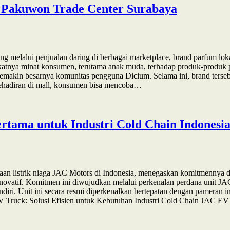
 Pakuwon Trade Center Surabaya
g melalui penjualan daring di berbagai marketplace, brand parfum lo
atnya minat konsumen, terutama anak muda, terhadap produk-produk p
akin besarnya komunitas pengguna Dicium. Selama ini, brand tersebut
kehadiran di mall, konsumen bisa mencoba…
rtama untuk Industri Cold Chain Indonesi
aan listrik niaga JAC Motors di Indonesia, menegaskan komitmennya d
g inovatif. Komitmen ini diwujudkan melalui perkenalan perdana unit 
iri. Unit ini secara resmi diperkenalkan bertepatan dengan pameran
Truck: Solusi Efisien untuk Kebutuhan Industri Cold Chain JAC EV 