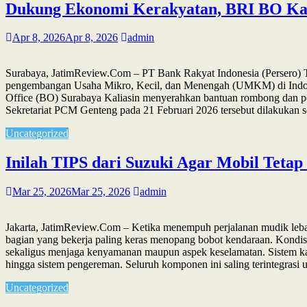
Dukung Ekonomi Kerakyatan, BRI BO K
Apr 8, 2026
Apr 8, 2026
admin
Surabaya, JatimReview.Com – PT Bank Rakyat Indonesia (Persero) T
pengembangan Usaha Mikro, Kecil, dan Menengah (UMKM) di Indonesi
Office (BO) Surabaya Kaliasin menyerahkan bantuan rombong dan
Sekretariat PCM Genteng pada 21 Februari 2026 tersebut dilakuka
Uncategorized
Inilah TIPS dari Suzuki Agar Mobil Teta
Mar 25, 2026
Mar 25, 2026
admin
Jakarta, JatimReview.Com – Ketika menempuh perjalanan mudik lebar
bagian yang bekerja paling keras menopang bobot kendaraan. Kondis
sekaligus menjaga kenyamanan maupun aspek keselamatan. Sistem kaki-k
hingga sistem pengereman. Seluruh komponen ini saling terintegrasi 
Uncategorized