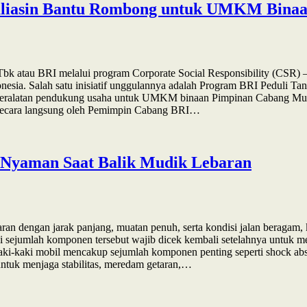
aliasin Bantu Rombong untuk UMKM Bina
bk atau BRI melalui program Corporate Social Responsibility (CSR) 
a. Salah satu inisiatif unggulannya adalah Program BRI Peduli Tan
 peralatan pendukung usaha untuk UMKM binaan Pimpinan Cabang Mu
n secara langsung oleh Pemimpin Cabang BRI…
p Nyaman Saat Balik Mudik Lebaran
an dengan jarak panjang, muatan penuh, serta kondisi jalan beragam, 
i sejumlah komponen tersebut wajib dicek kembali setelahnya untuk m
aki mobil mencakup sejumlah komponen penting seperti shock absorber, p
untuk menjaga stabilitas, meredam getaran,…