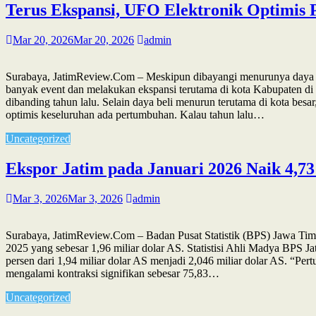
Terus Ekspansi, UFO Elektronik Optimis
Mar 20, 2026
Mar 20, 2026
admin
Surabaya, JatimReview.Com – Meskipun dibayangi menurunya daya bel
banyak event dan melakukan ekspansi terutama di kota Kabupaten di
dibanding tahun lalu. Selain daya beli menurun terutama di kota besa
optimis keseluruhan ada pertumbuhan. Kalau tahun lalu…
Uncategorized
Ekspor Jatim pada Januari 2026 Naik 4,73
Mar 3, 2026
Mar 3, 2026
admin
Surabaya, JatimReview.Com – Badan Pusat Statistik (BPS) Jawa Timu
2025 yang sebesar 1,96 miliar dolar AS. Statistisi Ahli Madya BPS J
persen dari 1,94 miliar dolar AS menjadi 2,046 miliar dolar AS. “Pe
mengalami kontraksi signifikan sebesar 75,83…
Uncategorized