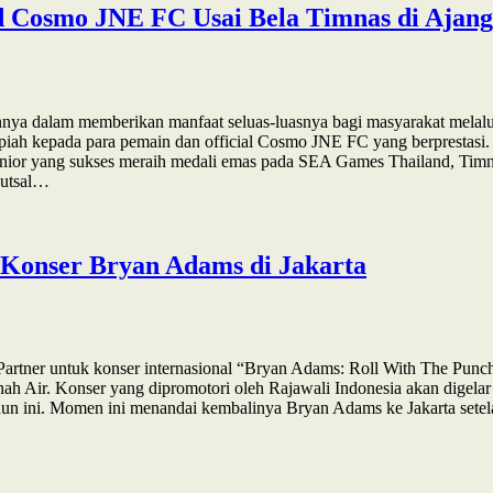
d Cosmo JNE FC Usai Bela Timnas di Ajang
 dalam memberikan manfaat seluas-luasnya bagi masyarakat melalui 
upiah kepada para pemain dan official Cosmo JNE FC yang berprestasi. 
Senior yang sukses meraih medali emas pada SEA Games Thailand, Timn
Futsal…
r Konser Bryan Adams di Jakarta
Partner untuk konser internasional “Bryan Adams: Roll With The Punc
h Air. Konser yang dipromotori oleh Rajawali Indonesia akan digelar p
 tahun ini. Momen ini menandai kembalinya Bryan Adams ke Jakarta set