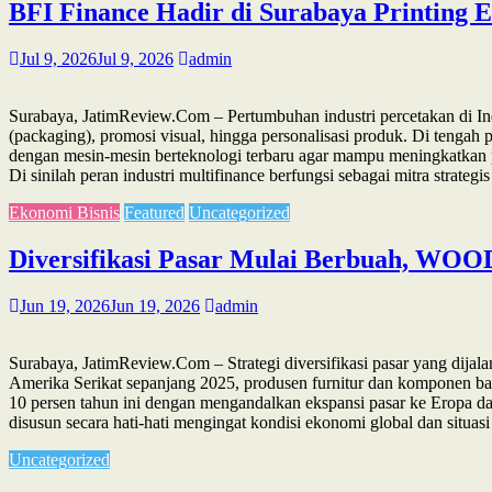
BFI Finance Hadir di Surabaya Printing E
Jul 9, 2026
Jul 9, 2026
admin
Surabaya, JatimReview.Com – Pertumbuhan industri percetakan di In
(packaging), promosi visual, hingga personalisasi produk. Di tengah
dengan mesin-mesin berteknologi terbaru agar mampu meningkatkan pr
Di sinilah peran industri multifinance berfungsi sebagai mitra str
Ekonomi Bisnis
Featured
Uncategorized
Diversifikasi Pasar Mulai Berbuah, WOO
Jun 19, 2026
Jun 19, 2026
admin
Surabaya, JatimReview.Com – Strategi diversifikasi pasar yang dija
Amerika Serikat sepanjang 2025, produsen furnitur dan komponen ba
10 persen tahun ini dengan mengandalkan ekspansi pasar ke Eropa da
disusun secara hati-hati mengingat kondisi ekonomi global dan situa
Uncategorized