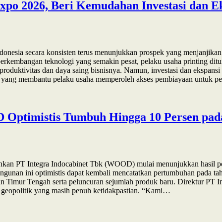
xpo 2026, Beri Kemudahan Investasi dan Ek
donesia secara konsisten terus menunjukkan prospek yang menjanjikan
 perkembangan teknologi yang semakin pesat, pelaku usaha printing di
oduktivitas dan daya saing bisnisnya. Namun, investasi dan ekspansi 
ategis yang membantu pelaku usaha memperoleh akses pembiayaan untuk
D Optimistis Tumbuh Hingga 10 Persen pad
lankan PT Integra Indocabinet Tbk (WOOD) mulai menunjukkan hasil po
ngunan ini optimistis dapat kembali mencatatkan pertumbuhan pada ta
n Timur Tengah serta peluncuran sejumlah produk baru. Direktur PT In
si geopolitik yang masih penuh ketidakpastian. “Kami…