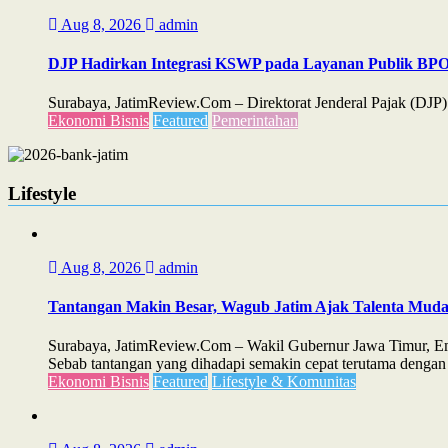
Aug 8, 2026
admin
DJP Hadirkan Integrasi KSWP pada Layanan Publik B
Surabaya, JatimReview.Com – Direktorat Jenderal Pajak (D
Ekonomi Bisnis
Featured
Pemerintahan
Lifestyle
Aug 8, 2026
admin
Tantangan Makin Besar, Wagub Jatim Ajak Talenta Mud
Surabaya, JatimReview.Com – Wakil Gubernur Jawa Timur, Emi
Sebab tantangan yang dihadapi semakin cepat terutama dengan 
Ekonomi Bisnis
Featured
Lifestyle & Komunitas