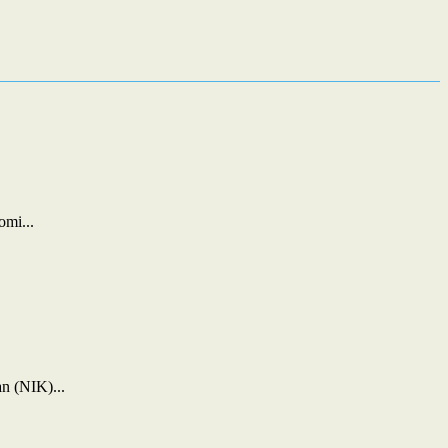
mi...
n (NIK)...