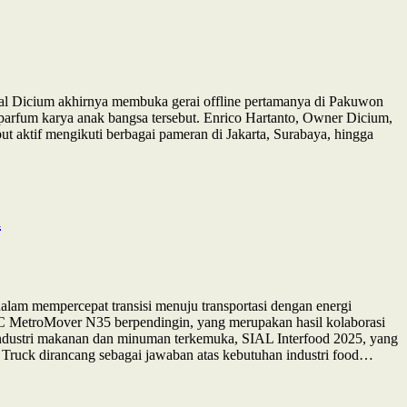
kal Dicium akhirnya membuka gerai offline pertamanya di Pakuwon
arfum karya anak bangsa tersebut. Enrico Hartanto, Owner Dicium,
 aktif mengikuti berbagai pameran di Jakarta, Surabaya, hingga
a
alam mempercepat transisi menuju transportasi dengan energi
JAC MetroMover N35 berpendingin, yang merupakan hasil kolaborasi
 industri makanan dan minuman terkemuka, SIAL Interfood 2025, yang
Truck dirancang sebagai jawaban atas kebutuhan industri food…