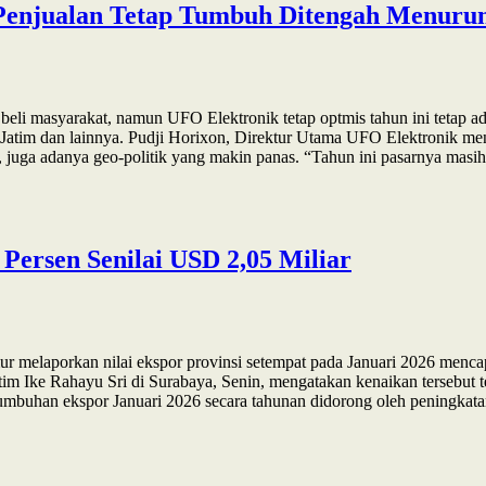
 Penjualan Tetap Tumbuh Ditengah Menurun
i masyarakat, namun UFO Elektronik tetap optmis tahun ini tetap ad
 Jatim dan lainnya. Pudji Horixon, Direktur Utama UFO Elektronik me
r, juga adanya geo-politik yang makin panas. “Tahun ini pasarnya masi
 Persen Senilai USD 2,05 Miliar
r melaporkan nilai ekspor provinsi setempat pada Januari 2026 menca
atim Ike Rahayu Sri di Surabaya, Senin, mengatakan kenaikan tersebut
rtumbuhan ekspor Januari 2026 secara tahunan didorong oleh peningkata