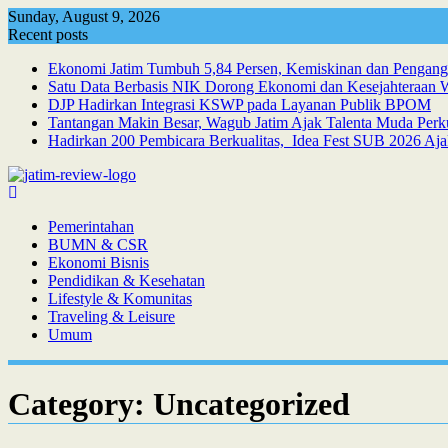
Skip
Sunday, August 9, 2026
to
Recent posts
content
Ekonomi Jatim Tumbuh 5,84 Persen, Kemiskinan dan Pengan
Satu Data Berbasis NIK Dorong Ekonomi dan Kesejahteraan 
DJP Hadirkan Integrasi KSWP pada Layanan Publik BPOM
Tantangan Makin Besar, Wagub Jatim Ajak Talenta Muda Per
Hadirkan 200 Pembicara Berkualitas, Idea Fest SUB 2026 Aja
Pemerintahan
BUMN & CSR
Ekonomi Bisnis
Pendidikan & Kesehatan
Lifestyle & Komunitas
Traveling & Leisure
Umum
Category:
Uncategorized