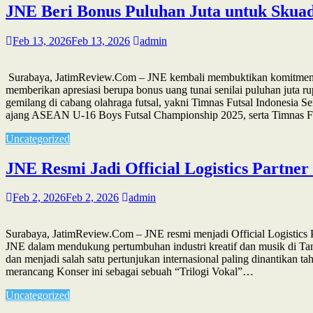
JNE Beri Bonus Puluhan Juta untuk Skua
Feb 13, 2026
Feb 13, 2026
admin
Surabaya, JatimReview.Com – JNE kembali membuktikan komitmennya
memberikan apresiasi berupa bonus uang tunai senilai puluhan juta r
gemilang di cabang olahraga futsal, yakni Timnas Futsal Indonesia 
ajang ASEAN U-16 Boys Futsal Championship 2025, serta Timnas 
Uncategorized
JNE Resmi Jadi Official Logistics Partne
Feb 2, 2026
Feb 2, 2026
admin
Surabaya, JatimReview.Com – JNE resmi menjadi Official Logistics 
JNE dalam mendukung pertumbuhan industri kreatif dan musik di Tana
dan menjadi salah satu pertunjukan internasional paling dinantikan
merancang Konser ini sebagai sebuah “Trilogi Vokal”…
Uncategorized