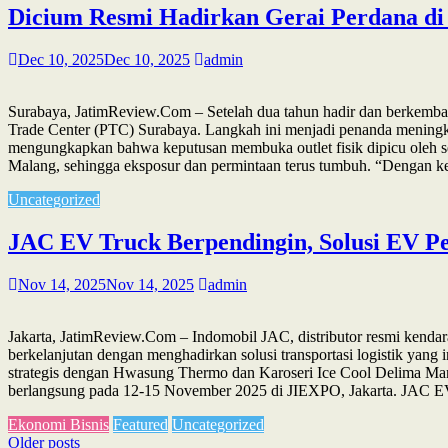
Dicium Resmi Hadirkan Gerai Perdana di
Dec 10, 2025
Dec 10, 2025
admin
Surabaya, JatimReview.Com – Setelah dua tahun hadir dan berkemban
Trade Center (PTC) Surabaya. Langkah ini menjadi penanda meningk
mengungkapkan bahwa keputusan membuka outlet fisik dipicu oleh sem
Malang, sehingga eksposur dan permintaan terus tumbuh. “Dengan 
Uncategorized
JAC EV Truck Berpendingin, Solusi EV Pe
Nov 14, 2025
Nov 14, 2025
admin
Jakarta, JatimReview.Com – Indomobil JAC, distributor resmi kendar
berkelanjutan dengan menghadirkan solusi transportasi logistik yan
strategis dengan Hwasung Thermo dan Karoseri Ice Cool Delima Mand
berlangsung pada 12-15 November 2025 di JIEXPO, Jakarta. JAC EV 
Ekonomi Bisnis
Featured
Uncategorized
Posts
Older posts