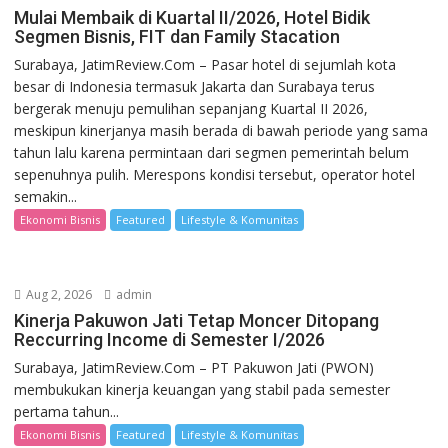
Mulai Membaik di Kuartal II/2026, Hotel Bidik
Segmen Bisnis, FIT dan Family Stacation
Surabaya, JatimReview.Com – Pasar hotel di sejumlah kota
besar di Indonesia termasuk Jakarta dan Surabaya terus
bergerak menuju pemulihan sepanjang Kuartal II 2026,
meskipun kinerjanya masih berada di bawah periode yang sama
tahun lalu karena permintaan dari segmen pemerintah belum
sepenuhnya pulih. Merespons kondisi tersebut, operator hotel
semakin...
Ekonomi Bisnis
Featured
Lifestyle & Komunitas
Aug 2, 2026
admin
Kinerja Pakuwon Jati Tetap Moncer Ditopang
Reccurring Income di Semester I/2026
Surabaya, JatimReview.Com – PT Pakuwon Jati (PWON)
membukukan kinerja keuangan yang stabil pada semester
pertama tahun...
Ekonomi Bisnis
Featured
Lifestyle & Komunitas