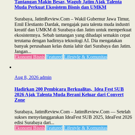
Tantangan Makin Besar, Wagub Jatim Ajak Talenta
Muda Perkuat Ekosistem Bisnis dan UMKM
Surabaya, JatimReview.Com – Wakil Gubernur Jawa Timur,
Emil Elestianto Dardak, mengajak para talenta muda industri
kreatif dan UMKM di Surabaya dan Jatim untuk memperkuat
ekosistemnya. Sebab tantangan yang dihadapi semakin cepat
terutama dengan hadirnya teknologi AI. Dia mengatakan
banyak perusahaan kelas dunia lahir dari Surabaya dan Jatim.
Jangan...
Ekonomi Bisnis
Featured
Lifestyle & Komunitas
Aug 8, 2026
admin
Hadirkan 200 Pembicara Berkualitas, Idea Fest SUB
2026 Ajak Talenta Muda Berani Keluar dari Convert
Zone
Surabaya, JatimReview.Com – JatimReview.Com — Setelah
sukses menyelanggarakan IdeaFest SUB 2025, IdeaFest 2026
edisi Surabaya dari...
Ekonomi Bisnis
Featured
Lifestyle & Komunitas