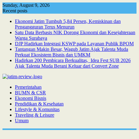
Skip
Sunday, August 9, 2026
to
Recent posts
content
Ekonomi Jatim Tumbuh 5,84 Persen, Kemiskinan dan
Pengangguran Terus Menurun
Satu Data Berbasis NIK Dorong Ekonomi dan Kesejahteraan
Warga Surabaya
DJP Hadirkan Integrasi KSWP pada Layanan Publik BPOM
Tantangan Makin Besar, Wagub Jatim Ajak Talenta Muda
Perkuat Ekosistem Bisnis dan UMKM
Hadirkan 200 Pembicara Berkualitas, Idea Fest SUB 2026
Ajak Talenta Muda Berani Keluar dari Convert Zone
Pemerintahan
BUMN & CSR
Ekonomi Bisnis
Pendidikan & Kesehatan
Lifestyle & Komunitas
Traveling & Leisure
Umum