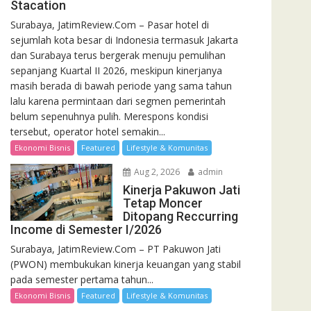
Stacation
Surabaya, JatimReview.Com – Pasar hotel di
sejumlah kota besar di Indonesia termasuk Jakarta
dan Surabaya terus bergerak menuju pemulihan
sepanjang Kuartal II 2026, meskipun kinerjanya
masih berada di bawah periode yang sama tahun
lalu karena permintaan dari segmen pemerintah
belum sepenuhnya pulih. Merespons kondisi
tersebut, operator hotel semakin...
Ekonomi Bisnis
Featured
Lifestyle & Komunitas
Aug 2, 2026
admin
Kinerja Pakuwon Jati
Tetap Moncer
Ditopang Reccurring
Income di Semester I/2026
Surabaya, JatimReview.Com – PT Pakuwon Jati
(PWON) membukukan kinerja keuangan yang stabil
pada semester pertama tahun...
Ekonomi Bisnis
Featured
Lifestyle & Komunitas