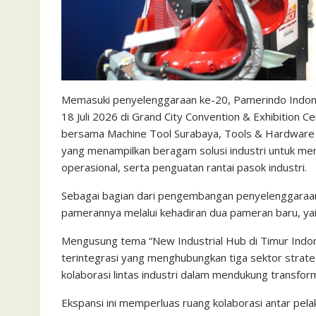
Memasuki penyelenggaraan ke-20, Pamerindo Indone
18 Juli 2026 di Grand City Convention & Exhibition C
bersama Machine Tool Surabaya, Tools & Hardware S
yang menampilkan beragam solusi industri untuk men
operasional, serta penguatan rantai pasok industri.
Sebagai bagian dari pengembangan penyelenggaraan
pamerannya melalui kehadiran dua pameran baru, ya
Mengusung tema “New Industrial Hub di Timur Indon
terintegrasi yang menghubungkan tiga sektor strateg
kolaborasi lintas industri dalam mendukung transfor
Ekspansi ini memperluas ruang kolaborasi antar pel