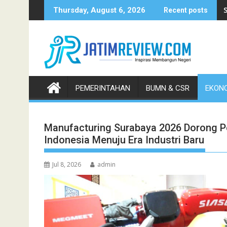
Skip
Thursday, August 6, 2026
Recent posts
to
content
PEMERINTAHAN
BUMN & CSR
EKONO
Manufacturing Surabaya 2026 Dorong P
Indonesia Menuju Era Industri Baru
Jul 8, 2026
admin