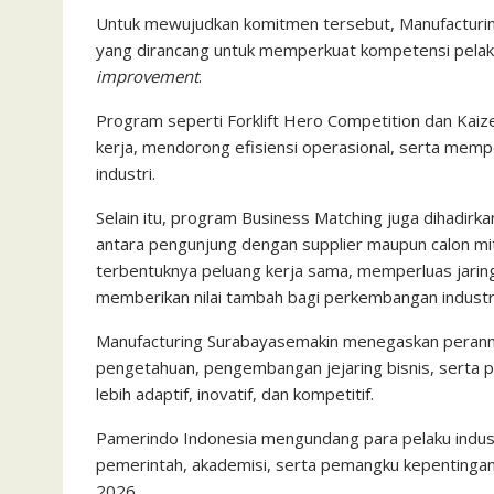
Untuk mewujudkan komitmen tersebut, Manufacturi
yang dirancang untuk memperkuat kompetensi pelak
improvement
.
Program seperti Forklift Hero Competition dan Kaize
kerja, mendorong efisiensi operasional, serta memp
industri.
Selain itu, program Business Matching juga dihadirka
antara pengunjung dengan supplier maupun calon mi
terbentuknya peluang kerja sama, memperluas jaring
memberikan nilai tambah bagi perkembangan industri
Manufacturing Surabayasemakin menegaskan peranny
pengetahuan, pengembangan jejaring bisnis, serta 
lebih adaptif, inovatif, dan kompetitif.
Pamerindo Indonesia mengundang para pelaku industri
pemerintah, akademisi, serta pemangku kepentingan 
2026.