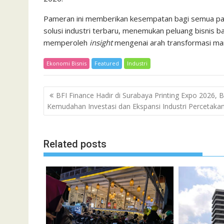
Pameran ini memberikan kesempatan bagi semua par
solusi industri terbaru, menemukan peluang bisnis b
memperoleh
insight
mengenai arah transformasi man
Ekonomi Bisnis
Featured
Industri
Post
BFI Finance Hadir di Surabaya Printing Expo 2026, B
navigation
Kemudahan Investasi dan Ekspansi Industri Percetaka
Related posts