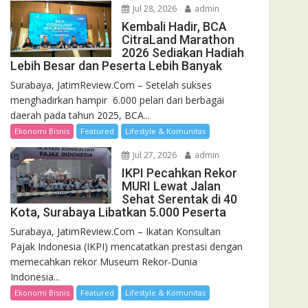
Jul 28, 2026
admin
Kembali Hadir, BCA
CitraLand Marathon
2026 Sediakan Hadiah
Lebih Besar dan Peserta Lebih Banyak
Surabaya, JatimReview.Com – Setelah sukses
menghadirkan hampir 6.000 pelari dari berbagai
daerah pada tahun 2025, BCA...
Ekonomi Bisnis
Featured
Lifestyle & Komunitas
Jul 27, 2026
admin
IKPI Pecahkan Rekor
MURI Lewat Jalan
Sehat Serentak di 40
Kota, Surabaya Libatkan 5.000 Peserta
Surabaya, JatimReview.Com – Ikatan Konsultan
Pajak Indonesia (IKPI) mencatatkan prestasi dengan
memecahkan rekor Museum Rekor-Dunia
Indonesia...
Ekonomi Bisnis
Featured
Lifestyle & Komunitas