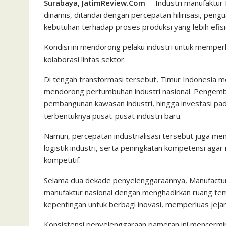
Surabaya, JatimReview.Com
– Industri manufaktur
dinamis, ditandai dengan percepatan hilirisasi, peng
kebutuhan terhadap proses produksi yang lebih efisi
Kondisi ini mendorong pelaku industri untuk memperkua
kolaborasi lintas sektor.
Di tengah transformasi tersebut, Timur Indonesia m
mendorong pertumbuhan industri nasional. Pengemban
pembangunan kawasan industri, hingga investasi pa
terbentuknya pusat-pusat industri baru.
Namun, percepatan industrialisasi tersebut juga me
logistik industri, serta peningkatan kompetensi a
kompetitif.
Selama dua dekade penyelenggaraannya, Manufactu
manufaktur nasional dengan menghadirkan ruang temu
kepentingan untuk berbagi inovasi, memperluas jejar
Konsistensi penyelenggaraan pameran ini mencermin