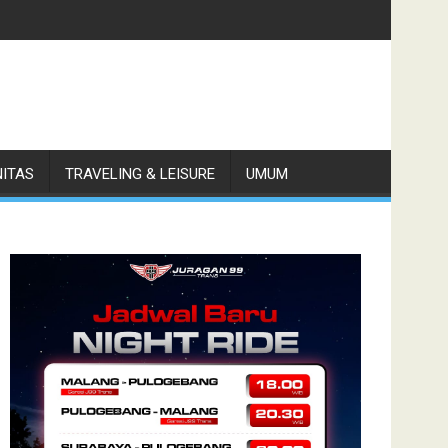
79,6, Naik 15,5 Persen
NITAS
TRAVELING & LEISURE
UMUM