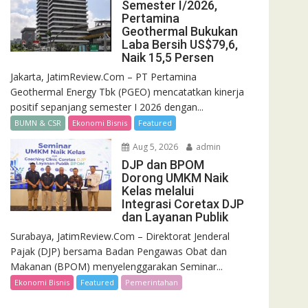
Semester I/2026,
Pertamina
Geothermal Bukukan
Laba Bersih US$79,6,
Naik 15,5 Persen
Jakarta, JatimReview.Com – PT Pertamina
Geothermal Energy Tbk (PGEO) mencatatkan kinerja
positif sepanjang semester I 2026 dengan...
BUMN & CSR
Ekonomi Bisnis
Featured
Aug 5, 2026
admin
DJP dan BPOM
Dorong UMKM Naik
Kelas melalui
Integrasi Coretax DJP
dan Layanan Publik
Surabaya, JatimReview.Com – Direktorat Jenderal
Pajak (DJP) bersama Badan Pengawas Obat dan
Makanan (BPOM) menyelenggarakan Seminar...
Ekonomi Bisnis
Featured
Pemerintahan