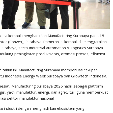
sia kembali menghadirkan Manufacturing Surabaya pada 15–
enter (Convex), Surabaya. Pameran ini kembali diselenggarakan
urabaya, serta Industrial Automation & Logistics Surabaya
dukung peningkatan produktivitas, otomasi proses, efisiensi
 tahun ini, Manufacturing Surabaya memperluas cakupan
itu Indonesia Energy Week Surabaya dan Growtech Indonesia.
esia”, Manufacturing Surabaya 2026 hadir sebagai platform
is, yakni manufaktur, energi, dan agrikultur, guna memperkuat
masi sektor manufaktur nasional.
aku industri dengan menghadirkan ekosistem yang