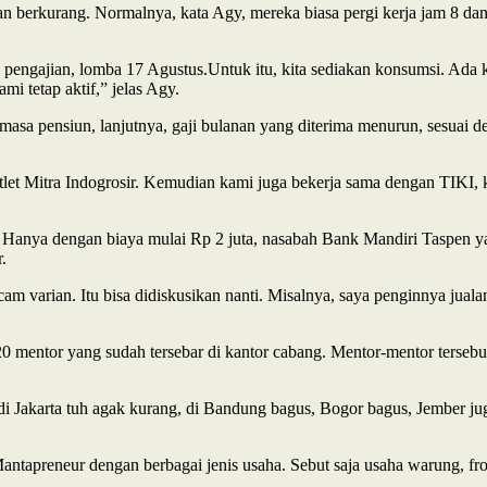
n berkurang. Normalnya, kata Agy, mereka biasa pergi kerja jam 8 dan p
, pengajian, lomba 17 Agustus.Untuk itu, kita sediakan konsumsi. A
mi tetap aktif,” jelas Agy.
 masa pensiun, lanjutnya, gaji bulanan yang diterima menurun, sesuai
tlet Mitra Indogrosir. Kemudian kami juga bekerja sama dengan TIKI, k
d. Hanya dengan biaya mulai Rp 2 juta, nasabah Bank Mandiri Taspen y
.
 varian. Itu bisa didiskusikan nanti. Misalnya, saya penginnya jualan 
0 mentor yang sudah tersebar di kantor cabang. Mentor-mentor terseb
di Jakarta tuh agak kurang, di Bandung bagus, Bogor bagus, Jember j
ntapreneur dengan berbagai jenis usaha. Sebut saja usaha warung, froz