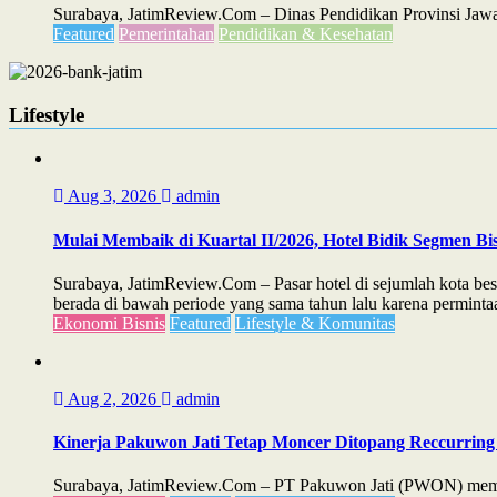
Surabaya, JatimReview.Com – Dinas Pendidikan Provinsi Jawa
Featured
Pemerintahan
Pendidikan & Kesehatan
Lifestyle
Aug 3, 2026
admin
Mulai Membaik di Kuartal II/2026, Hotel Bidik Segmen Bis
Surabaya, JatimReview.Com – Pasar hotel di sejumlah kota bes
berada di bawah periode yang sama tahun lalu karena permintaa
Ekonomi Bisnis
Featured
Lifestyle & Komunitas
Aug 2, 2026
admin
Kinerja Pakuwon Jati Tetap Moncer Ditopang Reccurring 
Surabaya, JatimReview.Com – PT Pakuwon Jati (PWON) membuk