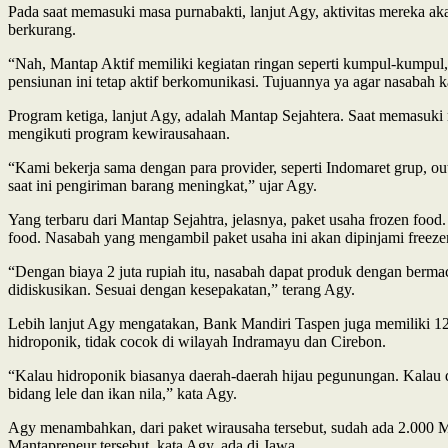
Pada saat memasuki masa purnabakti, lanjut Agy, aktivitas mereka aka
berkurang.
“Nah, Mantap Aktif memiliki kegiatan ringan seperti kumpul-kumpul
pensiunan ini tetap aktif berkomunikasi. Tujuannya ya agar nasabah ka
Program ketiga, lanjut Agy, adalah Mantap Sejahtera. Saat memasuki
mengikuti program kewirausahaan.
“Kami bekerja sama dengan para provider, seperti Indomaret grup, ou
saat ini pengiriman barang meningkat,” ujar Agy.
Yang terbaru dari Mantap Sejahtra, jelasnya, paket usaha frozen foo
food. Nasabah yang mengambil paket usaha ini akan dipinjami freezer
“Dengan biaya 2 juta rupiah itu, nasabah dapat produk dengan bermacam
didiskusikan. Sesuai dengan kesepakatan,” terang Agy.
Lebih lanjut Agy mengatakan, Bank Mandiri Taspen juga memiliki 12
hidroponik, tidak cocok di wilayah Indramayu dan Cirebon.
“Kalau hidroponik biasanya daerah-daerah hijau pegunungan. Kalau 
bidang lele dan ikan nila,” kata Agy.
Agy menambahkan, dari paket wirausaha tersebut, sudah ada 2.000 Ma
Mantapreneur tersebut, kata Agy, ada di Jawa.