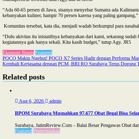
“Ada 60-65 persen di Jawa, sisanya menyebar Sumatra ada Kalimant
kebanyakan kuliner, hampir 70 persen karena yang paling gampang,”
Komunitas tersebut, kata dia, menjadi wadah berkumpul para nasabah
“Dulu akivitas itu inisiatifnya kebanyakan dari kami, sekarang sudah b
kegiatannya gak hanya sekali. Kita kasih budget,” tutup Agy. JR5
Ekonomi Bisnis
Featured
Post
POCO Makin Ngebut! POCO X7 Series Hadir dengan Performa Man
Kembali Kerjasama dengan PCM, BRI RO Surabaya Terus Dorong T
navigation
Related posts
Aug 6, 2026
admin
BPOM Surabaya Musnahkan 97.677 Obat Ilegal Bisa Sela
Surabaya, JatimReview.Com – Balai Besar Pengawas Obat dan 
Featured
Pemerintahan