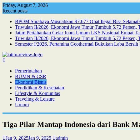
Skip
Friday, August 7, 2026
to
Recent posts
content
BPOM Surabaya Musnahkan 97.677 Obat Ilegal Bisa Selamatka
Triwulan II/2026, Ekonomi Jawa Timur Tumbuh 5,72 Persen, T
Jatim Pertahankan Gelar Juara Umum LKS Nasional Empat Ta
Triwulan II/2026, Ekonomi Jawa Timur Tumbuh 5,72 Persen, Te
Semester I/2026, Pertamina Geothermal Bukukan Laba Bersih 
Pemerintahan
BUMN & CSR
Ekonomi Bisnis
Pendidikan & Kesehatan
Lifestyle & Komunitas
Traveling & Leisure
Umum
Tiga Pilar Mantap Indonesia dari Bank M
Jan 9, 2025
Jan 9, 2025
admin