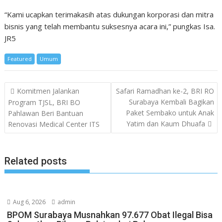
“Kami ucapkan terimakasih atas dukungan korporasi dan mitra
bisnis yang telah membantu suksesnya acara ini,” pungkas Isa.
JR5
Featured
Umum
Post
Komitmen Jalankan
Safari Ramadhan ke-2, BRI RO
navigation
Surabaya Kembali Bagikan
Program TJSL, BRI BO
Paket Sembako untuk Anak
Pahlawan Beri Bantuan
Yatim dan Kaum Dhuafa
Renovasi Medical Center ITS
Related posts
Aug 6, 2026
admin
BPOM Surabaya Musnahkan 97.677 Obat Ilegal Bisa