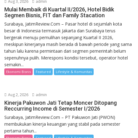
Aug 3, 2026
admin
Mulai Membaik di Kuartal II/2026, Hotel Bidik
Segmen Bisnis, FIT dan Family Stacation
Surabaya, JatimReview.Com – Pasar hotel di sejumlah kota
besar di Indonesia termasuk Jakarta dan Surabaya terus
bergerak menuju pemulihan sepanjang Kuartal II 2026,
meskipun kinerjanya masih berada di bawah periode yang sama
tahun lalu karena permintaan dari segmen pemerintah belum
sepenuhnya pulih. Merespons kondisi tersebut, operator hotel
semakin...
Ekonomi Bisnis
Featured
Lifestyle & Komunitas
Aug 2, 2026
admin
Kinerja Pakuwon Jati Tetap Moncer Ditopang
Reccurring Income di Semester I/2026
Surabaya, JatimReview.Com – PT Pakuwon Jati (PWON)
membukukan kinerja keuangan yang stabil pada semester
pertama tahun...
Ekonomi Bisnis
Featured
Lifestyle & Komunitas