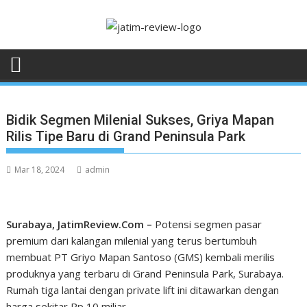
Skip
to
content
Bidik Segmen Milenial Sukses, Griya Mapan
Rilis Tipe Baru di Grand Peninsula Park
Mar 18, 2024
admin
Surabaya, JatimReview.Com –
Potensi segmen pasar
premium dari kalangan milenial yang terus bertumbuh
membuat PT Griyo Mapan Santoso (GMS) kembali merilis
produknya yang terbaru di Grand Peninsula Park, Surabaya.
Rumah tiga lantai dengan private lift ini ditawarkan dengan
harga sekitar Rp 10 miliar.