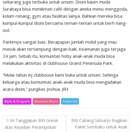
sekarang juga terbuka untuk umum. Disini kaum muda
Surabaya bisa menikmati café dengan aneka menu menggoda,
kolam renang, gym atau fasilitas lainya. Bahkan mereka bisa
kumpul-kumpul disini bersama teman-teman untuk berh hang-
out.
Parkirnya sangat luas. Berapapun jumlah mobil yang mau
masuk akan tertampung dengan baik. Keamanan juga terjaga
24 jam. Sebab itu, komunitas hoby anak-anak muda bisa
melakukan aktivitas di clubhouse Grand Peninsula Park.
“Mulai tahun inj clubhouse kami buka untuk umum. Sehinga
keluarga atau komunitas anak-anak muda bisa mengadakan
acara disini,” pungkas Joshua. JR3
Bank & Properti
Ekonomi Bisnis
Featured
Post
Ini Tanggapan BRI Gresik
BRI Cabang Sidoarjo Bagikan
navigation
Paket Sembako untuk Anak
atas Kejadian Perampokan