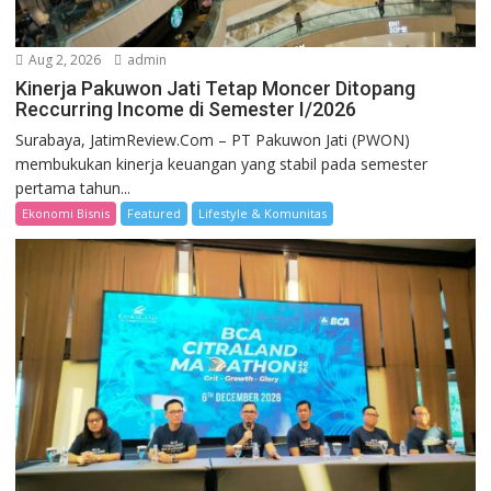
Aug 2, 2026
admin
Kinerja Pakuwon Jati Tetap Moncer Ditopang
Reccurring Income di Semester I/2026
Surabaya, JatimReview.Com – PT Pakuwon Jati (PWON)
membukukan kinerja keuangan yang stabil pada semester
pertama tahun...
Ekonomi Bisnis
Featured
Lifestyle & Komunitas