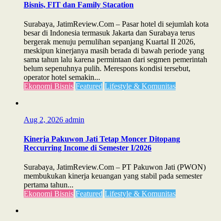
Bisnis, FIT dan Family Stacation
Surabaya, JatimReview.Com – Pasar hotel di sejumlah kota
besar di Indonesia termasuk Jakarta dan Surabaya terus
bergerak menuju pemulihan sepanjang Kuartal II 2026,
meskipun kinerjanya masih berada di bawah periode yang
sama tahun lalu karena permintaan dari segmen pemerintah
belum sepenuhnya pulih. Merespons kondisi tersebut,
operator hotel semakin...
Ekonomi Bisnis
Featured
Lifestyle & Komunitas
Aug 2, 2026
admin
Kinerja Pakuwon Jati Tetap Moncer Ditopang
Reccurring Income di Semester I/2026
Surabaya, JatimReview.Com – PT Pakuwon Jati (PWON)
membukukan kinerja keuangan yang stabil pada semester
pertama tahun...
Ekonomi Bisnis
Featured
Lifestyle & Komunitas