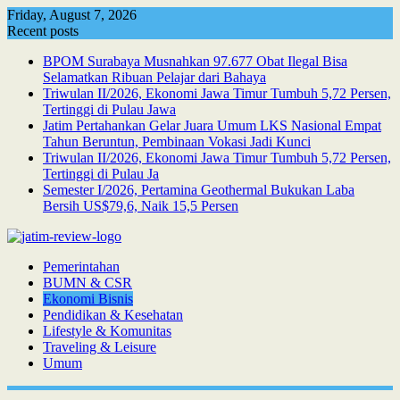
Skip
Friday, August 7, 2026
to
Recent posts
content
BPOM Surabaya Musnahkan 97.677 Obat Ilegal Bisa
Selamatkan Ribuan Pelajar dari Bahaya
Triwulan II/2026, Ekonomi Jawa Timur Tumbuh 5,72 Persen,
Tertinggi di Pulau Jawa
Jatim Pertahankan Gelar Juara Umum LKS Nasional Empat
Tahun Beruntun, Pembinaan Vokasi Jadi Kunci
Triwulan II/2026, Ekonomi Jawa Timur Tumbuh 5,72 Persen,
Tertinggi di Pulau Ja
Semester I/2026, Pertamina Geothermal Bukukan Laba
Bersih US$79,6, Naik 15,5 Persen
Pemerintahan
BUMN & CSR
Ekonomi Bisnis
Pendidikan & Kesehatan
Lifestyle & Komunitas
Traveling & Leisure
Umum