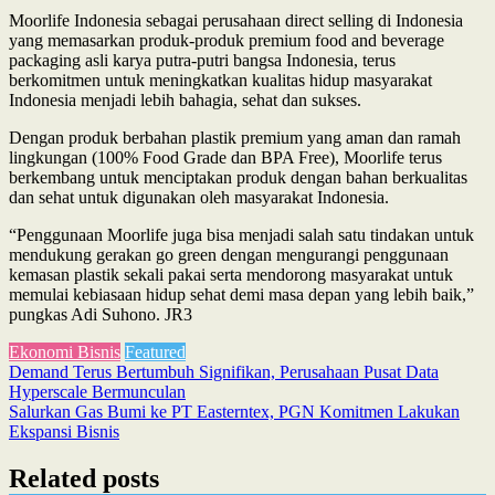
Moorlife Indonesia sebagai perusahaan direct selling di Indonesia
yang memasarkan produk-produk premium food and beverage
packaging asli karya putra-putri bangsa Indonesia, terus
berkomitmen untuk meningkatkan kualitas hidup masyarakat
Indonesia menjadi lebih bahagia, sehat dan sukses.
Dengan produk berbahan plastik premium yang aman dan ramah
lingkungan (100% Food Grade dan BPA Free), Moorlife terus
berkembang untuk menciptakan produk dengan bahan berkualitas
dan sehat untuk digunakan oleh masyarakat Indonesia.
“Penggunaan Moorlife juga bisa menjadi salah satu tindakan untuk
mendukung gerakan go green dengan mengurangi penggunaan
kemasan plastik sekali pakai serta mendorong masyarakat untuk
memulai kebiasaan hidup sehat demi masa depan yang lebih baik,”
pungkas Adi Suhono. JR3
Ekonomi Bisnis
Featured
Post
Demand Terus Bertumbuh Signifikan, Perusahaan Pusat Data
Hyperscale Bermunculan
navigation
Salurkan Gas Bumi ke PT Easterntex, PGN Komitmen Lakukan
Ekspansi Bisnis
Related posts