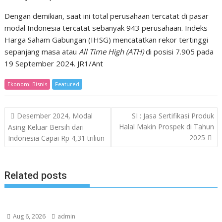
Dengan demikian, saat ini total perusahaan tercatat di pasar
modal Indonesia tercatat sebanyak 943 perusahaan. Indeks
Harga Saham Gabungan (IHSG) mencatatkan rekor tertinggi
sepanjang masa atau
All Time High (ATH)
di posisi 7.905 pada
19 September 2024. JR1/Ant
Ekonomi Bisnis
Featured
Post
Desember 2024, Modal
SI : Jasa Sertifikasi Produk
navigation
Halal Makin Prospek di Tahun
Asing Keluar Bersih dari
2025
Indonesia Capai Rp 4,31 triliun
Related posts
Aug 6, 2026
admin