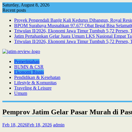
Skip
Saturday, August 8, 2026
to
Recent posts
content
Proyek Pengendali Banjir Kali Kedurus Dibangun, Royal Resi
BPOM Surabaya Musnahkan 97.677 Obat Ilegal Bisa Selamatka
Triwulan II/2026, Ekonomi Jawa Timur Tumbuh 5,72 Persen, T
Jatim Pertahankan Gelar Juara Umum LKS Nasional Empat Ta
Triwulan II/2026, Ekonomi Jawa Timur Tumbuh 5,72 Persen, Te
Pemerintahan
BUMN & CSR
Ekonomi Bisnis
Pendidikan & Kesehatan
Lifestyle & Komunitas
Traveling & Leisure
Umum
Pemprov Jatim Gelar Pasar Murah di Pas
Feb 18, 2026
Feb 18, 2026
admin