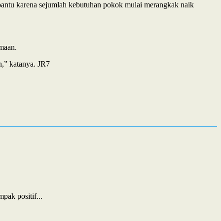
bantu karena sejumlah kebutuhan pokok mulai merangkak naik
amaan.
n,” katanya. JR7
ak positif...