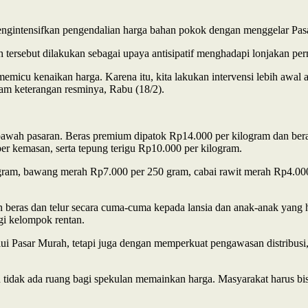
ngintensifkan pengendalian harga bahan pokok dengan menggelar Pas
rsebut dilakukan sebagai upaya antisipatif menghadapi lonjakan permi
icu kenaikan harga. Karena itu, kita lakukan intervensi lebih awal ag
lam keterangan resminya, Rabu (18/2).
i bawah pasaran. Beras premium dipatok Rp14.000 per kilogram dan b
 per kemasan, serta tepung terigu Rp10.000 per kilogram.
 gram, bawang merah Rp7.000 per 250 gram, cabai rawit merah Rp4.00
n beras dan telur secara cuma-cuma kepada lansia dan anak-anak yang 
i kelompok rentan.
ui Pasar Murah, tetapi juga dengan memperkuat pengawasan distribusi,
n tidak ada ruang bagi spekulan memainkan harga. Masyarakat harus bi