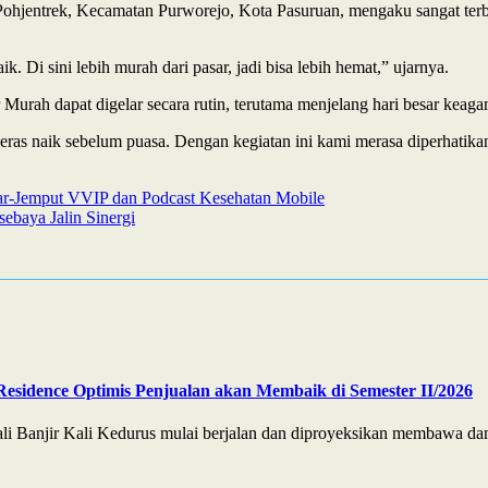
 Pohjentrek, Kecamatan Purworejo, Kota Pasuruan, mengaku sangat ter
 Di sini lebih murah dari pasar, jadi bisa lebih hemat,” ujarnya.
Murah dapat digelar secara rutin, terutama menjelang hari besar keag
 beras naik sebelum puasa. Dengan kegiatan ini kami merasa diperhatika
r-Jemput VVIP dan Podcast Kesehatan Mobile
ebaya Jalin Sinergi
Residence Optimis Penjualan akan Membaik di Semester II/2026
Banjir Kali Kedurus mulai berjalan dan diproyeksikan membawa damp