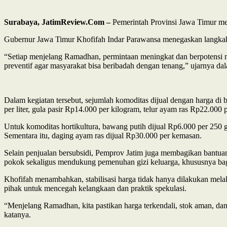
Surabaya, JatimReview.Com –
Pemerintah Provinsi Jawa Timur me
Gubernur Jawa Timur Khofifah Indar Parawansa menegaskan langkah te
“Setiap menjelang Ramadhan, permintaan meningkat dan berpotensi mem
preventif agar masyarakat bisa beribadah dengan tenang,” ujarnya da
Dalam kegiatan tersebut, sejumlah komoditas dijual dengan harga d
per liter, gula pasir Rp14.000 per kilogram, telur ayam ras Rp22.000
Untuk komoditas hortikultura, bawang putih dijual Rp6.000 per 250
Sementara itu, daging ayam ras dijual Rp30.000 per kemasan.
Selain penjualan bersubsidi, Pemprov Jatim juga membagikan bantua
pokok sekaligus mendukung pemenuhan gizi keluarga, khususnya bag
Khofifah menambahkan, stabilisasi harga tidak hanya dilakukan melal
pihak untuk mencegah kelangkaan dan praktik spekulasi.
“Menjelang Ramadhan, kita pastikan harga terkendali, stok aman, da
katanya.