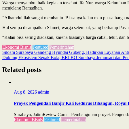
Warga menyambut baik kegiatan tersebut. Ifa Nur, warga Kelurahan
menjelang Ramadhan.
“Alhamdulillah sangat membantu. Biasanya kalau mau puasa harga naik.
Hal serupa disampaikan Slamet, warga setempat, yang berharap Pasar 
“Kalau bisa sering diadakan, karena biasanya harga cabai, telur, dan
Ekonomi Bisnis
Featured
Pemerintahan
Post
Siloam Surabaya Gandeng Hyundai Gubeng, Hadirkan Layanan Anta
Dukung Ekosistem Sepak Bola, BRI BO Surabaya Jemursari dan Pers
navigation
Related posts
Aug 8, 2026
admin
Proyek Pengendali Banjir Kali Kedurus Dibangun, Royal 
Surabaya, JatimReview.Com – Pembangunan proyek Pengendali 
Ekonomi Bisnis
Featured
Pemerintahan