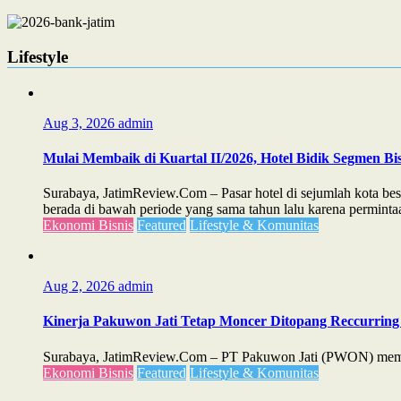
Lifestyle
Aug 3, 2026
admin
Mulai Membaik di Kuartal II/2026, Hotel Bidik Segmen Bis
Surabaya, JatimReview.Com – Pasar hotel di sejumlah kota bes
berada di bawah periode yang sama tahun lalu karena permintaa
Ekonomi Bisnis
Featured
Lifestyle & Komunitas
Aug 2, 2026
admin
Kinerja Pakuwon Jati Tetap Moncer Ditopang Reccurring 
Surabaya, JatimReview.Com – PT Pakuwon Jati (PWON) membuk
Ekonomi Bisnis
Featured
Lifestyle & Komunitas