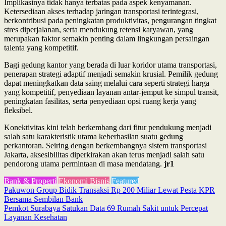
Implikasinya tidak hanya terbatas pada aspek kenyamanan.
Ketersediaan akses terhadap jaringan transportasi terintegrasi,
berkontribusi pada peningkatan produktivitas, pengurangan tingkat
stres diperjalanan, serta mendukung retensi karyawan, yang
merupakan faktor semakin penting dalam lingkungan persaingan
talenta yang kompetitif.
Bagi gedung kantor yang berada di luar koridor utama transportasi,
penerapan strategi adaptif menjadi semakin krusial. Pemilik gedung
dapat meningkatkan data saing melalui cara seperti strategi harga
yang kompetitif, penyediaan layanan antar-jemput ke simpul transit,
peningkatan fasilitas, serta penyediaan opsi ruang kerja yang
fleksibel.
Konektivitas kini telah berkembang dari fitur pendukung menjadi
salah satu karakteristik utama keberhasilan suatu gedung
perkantoran. Seiring dengan berkembangnya sistem transportasi
Jakarta, aksesibilitas diperkirakan akan terus menjadi salah satu
pendorong utama permintaan di masa mendatang.
jr1
Bank & Properti
Ekonomi Bisnis
Featured
Post
Pakuwon Group Bidik Transaksi Rp 200 Miliar Lewat Pesta KPR
Bersama Sembilan Bank
navigation
Pemkot Surabaya Satukan Data 69 Rumah Sakit untuk Percepat
Layanan Kesehatan