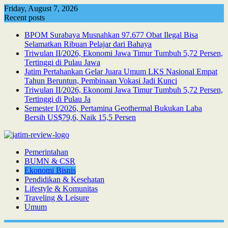
Skip
Friday, August 7, 2026
to
Recent posts
content
BPOM Surabaya Musnahkan 97.677 Obat Ilegal Bisa
Selamatkan Ribuan Pelajar dari Bahaya
Triwulan II/2026, Ekonomi Jawa Timur Tumbuh 5,72 Persen,
Tertinggi di Pulau Jawa
Jatim Pertahankan Gelar Juara Umum LKS Nasional Empat
Tahun Beruntun, Pembinaan Vokasi Jadi Kunci
Triwulan II/2026, Ekonomi Jawa Timur Tumbuh 5,72 Persen,
Tertinggi di Pulau Ja
Semester I/2026, Pertamina Geothermal Bukukan Laba
Bersih US$79,6, Naik 15,5 Persen
Pemerintahan
BUMN & CSR
Ekonomi Bisnis
Pendidikan & Kesehatan
Lifestyle & Komunitas
Traveling & Leisure
Umum