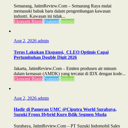
Semarang, JatimReview.Com – Semarang Raya mulai
memasuki babak baru dalam pengembangan kawasan
industri. Kawasan ini tidak...
Ekonomi Bisnis
Featured
Industri
Aug 2, 2026
admin
Terus Lakukan Ekspansi, CLEO Optimis Capai
Pertumbuhan Double Digit 2026
Jakarta, JatimReview.Com – Emiten produsen air minum
dalam kemasan (AMDK) yang tercatat di IDX dengan kode...
Ekonomi Bisnis
Featured
Industri
Aug 2, 2026
admin
Hadir di Pameran UMC @Ciputra World Surabaya,
Suzuki Fronx Hybrid Kuro Bdik Segmen Muda
Surabaya, JatimReview.Com – PT Suzuki Indomobil Sales