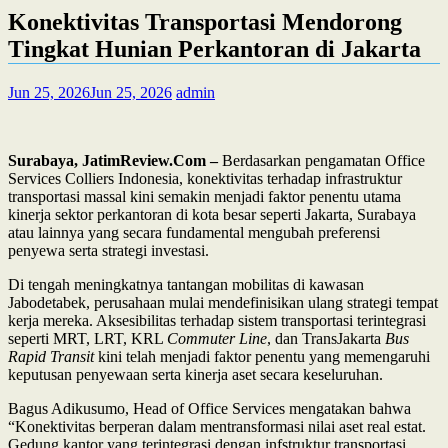
Konektivitas Transportasi Mendorong
Tingkat Hunian Perkantoran di Jakarta
Jun 25, 2026
Jun 25, 2026
admin
Surabaya, JatimReview.Com –
Berdasarkan pengamatan Office
Services Colliers Indonesia, konektivitas terhadap infrastruktur
transportasi massal kini semakin menjadi faktor penentu utama
kinerja sektor perkantoran di kota besar seperti Jakarta, Surabaya
atau lainnya yang secara fundamental mengubah preferensi
penyewa serta strategi investasi.
Di tengah meningkatnya tantangan mobilitas di kawasan
Jabodetabek, perusahaan mulai mendefinisikan ulang strategi tempat
kerja mereka. Aksesibilitas terhadap sistem transportasi terintegrasi
seperti MRT, LRT, KRL
Commuter Line
, dan TransJakarta
Bus
Rapid Transit
kini telah menjadi faktor penentu yang memengaruhi
keputusan penyewaan serta kinerja aset secara keseluruhan.
Bagus Adikusumo, Head of Office Services mengatakan bahwa
“Konektivitas berperan dalam mentransformasi nilai aset real estat.
Gedung kantor yang terintegrasi dengan infstruktur transportasi