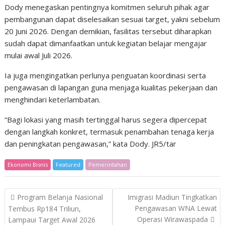
Dody menegaskan pentingnya komitmen seluruh pihak agar
pembangunan dapat diselesaikan sesuai target, yakni sebelum
20 Juni 2026. Dengan demikian, fasilitas tersebut diharapkan
sudah dapat dimanfaatkan untuk kegiatan belajar mengajar
mulai awal Juli 2026.
Ia juga mengingatkan perlunya penguatan koordinasi serta
pengawasan di lapangan guna menjaga kualitas pekerjaan dan
menghindari keterlambatan.
“Bagi lokasi yang masih tertinggal harus segera dipercepat
dengan langkah konkret, termasuk penambahan tenaga kerja
dan peningkatan pengawasan,” kata Dody. JR5/tar
Ekonomi Bisnis
Featured
Pemerintahan
Post
Program Belanja Nasional
Imigrasi Madiun Tingkatkan
navigation
Pengawasan WNA Lewat
Tembus Rp184 Triliun,
Operasi Wirawaspada
Lampaui Target Awal 2026