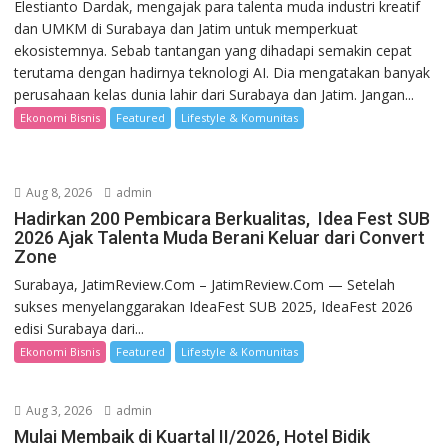
Elestianto Dardak, mengajak para talenta muda industri kreatif
dan UMKM di Surabaya dan Jatim untuk memperkuat
ekosistemnya. Sebab tantangan yang dihadapi semakin cepat
terutama dengan hadirnya teknologi AI. Dia mengatakan banyak
perusahaan kelas dunia lahir dari Surabaya dan Jatim. Jangan...
Ekonomi Bisnis
Featured
Lifestyle & Komunitas
Aug 8, 2026
admin
Hadirkan 200 Pembicara Berkualitas, Idea Fest SUB
2026 Ajak Talenta Muda Berani Keluar dari Convert
Zone
Surabaya, JatimReview.Com – JatimReview.Com — Setelah
sukses menyelanggarakan IdeaFest SUB 2025, IdeaFest 2026
edisi Surabaya dari...
Ekonomi Bisnis
Featured
Lifestyle & Komunitas
Aug 3, 2026
admin
Mulai Membaik di Kuartal II/2026, Hotel Bidik