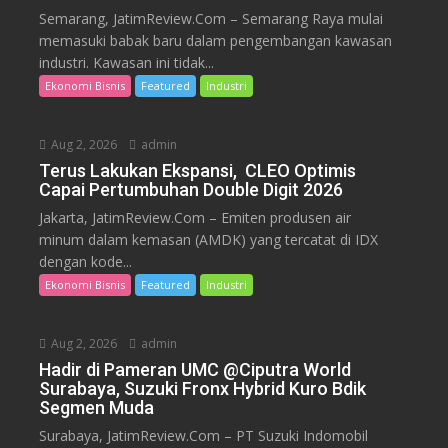
Semarang, JatimReview.Com – Semarang Raya mulai
memasuki babak baru dalam pengembangan kawasan
industri. Kawasan ini tidak...
Ekonomi Bisnis
Featured
Industri
Aug 2, 2026
admin
Terus Lakukan Ekspansi, CLEO Optimis
Capai Pertumbuhan Double Digit 2026
Jakarta, JatimReview.Com – Emiten produsen air
minum dalam kemasan (AMDK) yang tercatat di IDX
dengan kode...
Ekonomi Bisnis
Featured
Industri
Aug 2, 2026
admin
Hadir di Pameran UMC @Ciputra World
Surabaya, Suzuki Fronx Hybrid Kuro Bdik
Segmen Muda
Surabaya, JatimReview.Com – PT Suzuki Indomobil