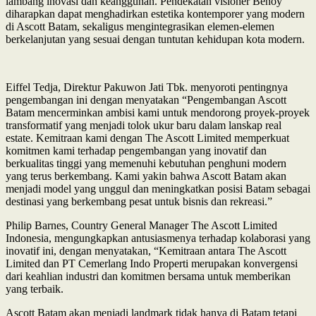
lambang inovasi dan keanggunan. Pendekatan visioner Benoy
diharapkan dapat menghadirkan estetika kontemporer yang modern
di Ascott Batam, sekaligus mengintegrasikan elemen-elemen
berkelanjutan yang sesuai dengan tuntutan kehidupan kota modern.
Eiffel Tedja, Direktur Pakuwon Jati Tbk. menyoroti pentingnya
pengembangan ini dengan menyatakan “Pengembangan Ascott
Batam mencerminkan ambisi kami untuk mendorong proyek-proyek
transformatif yang menjadi tolok ukur baru dalam lanskap real
estate. Kemitraan kami dengan The Ascott Limited memperkuat
komitmen kami terhadap pengembangan yang inovatif dan
berkualitas tinggi yang memenuhi kebutuhan penghuni modern
yang terus berkembang. Kami yakin bahwa Ascott Batam akan
menjadi model yang unggul dan meningkatkan posisi Batam sebagai
destinasi yang berkembang pesat untuk bisnis dan rekreasi.”
Philip Barnes, Country General Manager The Ascott Limited
Indonesia, mengungkapkan antusiasmenya terhadap kolaborasi yang
inovatif ini, dengan menyatakan, “Kemitraan antara The Ascott
Limited dan PT Cemerlang Indo Properti merupakan konvergensi
dari keahlian industri dan komitmen bersama untuk memberikan
yang terbaik.
Ascott Batam akan menjadi landmark tidak hanya di Batam tetapi