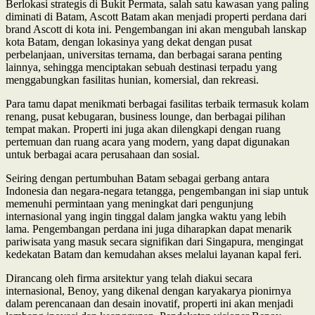
Berlokasi strategis di Bukit Permata, salah satu kawasan yang paling
diminati di Batam, Ascott Batam akan menjadi properti perdana dari
brand Ascott di kota ini. Pengembangan ini akan mengubah lanskap
kota Batam, dengan lokasinya yang dekat dengan pusat
perbelanjaan, universitas ternama, dan berbagai sarana penting
lainnya, sehingga menciptakan sebuah destinasi terpadu yang
menggabungkan fasilitas hunian, komersial, dan rekreasi.
Para tamu dapat menikmati berbagai fasilitas terbaik termasuk kolam
renang, pusat kebugaran, business lounge, dan berbagai pilihan
tempat makan. Properti ini juga akan dilengkapi dengan ruang
pertemuan dan ruang acara yang modern, yang dapat digunakan
untuk berbagai acara perusahaan dan sosial.
Seiring dengan pertumbuhan Batam sebagai gerbang antara
Indonesia dan negara-negara tetangga, pengembangan ini siap untuk
memenuhi permintaan yang meningkat dari pengunjung
internasional yang ingin tinggal dalam jangka waktu yang lebih
lama. Pengembangan perdana ini juga diharapkan dapat menarik
pariwisata yang masuk secara signifikan dari Singapura, mengingat
kedekatan Batam dan kemudahan akses melalui layanan kapal feri.
Dirancang oleh firma arsitektur yang telah diakui secara
internasional, Benoy, yang dikenal dengan karyakarya pionirnya
dalam perencanaan dan desain inovatif, properti ini akan menjadi