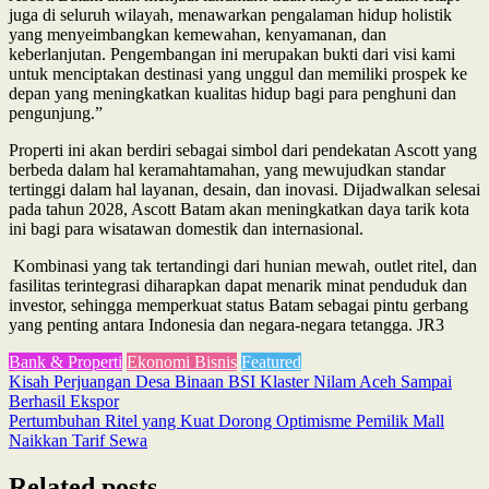
juga di seluruh wilayah, menawarkan pengalaman hidup holistik
yang menyeimbangkan kemewahan, kenyamanan, dan
keberlanjutan. Pengembangan ini merupakan bukti dari visi kami
untuk menciptakan destinasi yang unggul dan memiliki prospek ke
depan yang meningkatkan kualitas hidup bagi para penghuni dan
pengunjung.”
Properti ini akan berdiri sebagai simbol dari pendekatan Ascott yang
berbeda dalam hal keramahtamahan, yang mewujudkan standar
tertinggi dalam hal layanan, desain, dan inovasi. Dijadwalkan selesai
pada tahun 2028, Ascott Batam akan meningkatkan daya tarik kota
ini bagi para wisatawan domestik dan internasional.
Kombinasi yang tak tertandingi dari hunian mewah, outlet ritel, dan
fasilitas terintegrasi diharapkan dapat menarik minat penduduk dan
investor, sehingga memperkuat status Batam sebagai pintu gerbang
yang penting antara Indonesia dan negara-negara tetangga. JR3
Bank & Properti
Ekonomi Bisnis
Featured
Post
Kisah Perjuangan Desa Binaan BSI Klaster Nilam Aceh Sampai
Berhasil Ekspor
navigation
Pertumbuhan Ritel yang Kuat Dorong Optimisme Pemilik Mall
Naikkan Tarif Sewa
Related posts