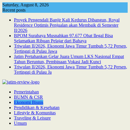
Skip
Saturday, August 8, 2026
to
Recent posts
content
Proyek Pengendali Banjir Kali Kedurus Dibangun, Royal
Residence Optimis Penjualan akan Membaik di Semester
II/2026
BPOM Surabaya Musnahkan 97.677 Obat Ilegal Bisa
Selamatkan Ribuan Pelajar dari Bahaya
Triwulan II/2026, Ekonomi Jawa Timur Tumbuh 5,72 Persen,
Tertinggi di Pulau Jawa
Jatim Pertahankan Gelar Juara Umum LKS Nasional Empat
Tahun Beruntun, Pembinaan Vokasi Jadi Kunci
Triwulan II/2026, Ekonomi Jawa Timur Tumbuh 5,72 Persen,
Tertinggi di Pulau Ja
Pemerintahan
BUMN & CSR
Ekonomi Bisnis
Pendidikan & Kesehatan
Lifestyle & Komunitas
Traveling & Leisure
Umum