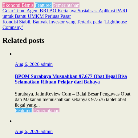
Ekonomi Bisnis
Featured
Pemerintahan
Post
Gelar Temu Agen, BRI BO Kertajaya Sosialisasi Aplikasi PARI
untuk Bantu UMKM Perluas Pasar
navigation
Kondisi Stabil, Banyak Investor yang Tertarik pada ‘Lighthouse
Company’
Related posts
Aug 6, 2026
admin
BPOM Surabaya Musnahkan 97.677 Obat Ilegal Bisa
Selamatkan Ribuan Pelajar dari Bahaya
Surabaya, JatimReview.Com – Balai Besar Pengawas Obat
dan Makanan memusnahkan sebanyak 97.676 tablet obat
ilegal yang...
Featured
Pemerintahan
Aug 6, 2026
admin