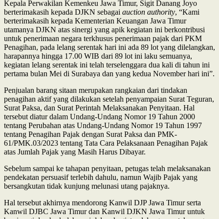
Kepala Perwakilan Kemenkeu Jawa Timur, Sigit Danang Joyo
berterimakasih kepada DJKN sebagai
auction authority
, “Kami
berterimakasih kepada Kementerian Keuangan Jawa Timur
utamanya DJKN atas sinergi yang apik kegiatan ini berkontribusi
untuk penerimaan negara terkhusus penerimaan pajak dari PKM
Penagihan, pada lelang serentak hari ini ada 89 lot yang dilelangkan,
harapannya hingga 17.00 WIB dari 89 lot ini laku semuanya,
kegiatan lelang serentak ini telah terselenggara dua kali di tahun ini
pertama bulan Mei di Surabaya dan yang kedua November hari ini”.
Penjualan barang sitaan merupakan rangkaian dari tindakan
penagihan aktif yang dilakukan setelah penyampaian Surat Teguran,
Surat Paksa, dan Surat Perintah Melaksanakan Penyitaan. Hal
tersebut diatur dalam
Undang-Undang Nomor 19 Tahun 2000
tentang Perubahan atas Undang-Undang Nomor 19 Tahun 1997
tentang Penagihan Pajak dengan Surat Paksa dan PMK-
61/PMK.03/2023 tentang Tata Cara Pelaksanaan Penagihan Pajak
atas Jumlah Pajak yang Masih Harus Dibayar
.
Sebelum sampai ke tahapan penyitaan, petugas telah melaksanakan
pendekatan persuasif terlebih dahulu, namun Wajib Pajak yang
bersangkutan tidak kunjung melunasi utang pajaknya.
Hal tersebut akhirnya mendorong Kanwil DJP Jawa Timur serta
Kanwil DJBC Jawa Timur dan Kanwil DJKN Jawa Timur untuk