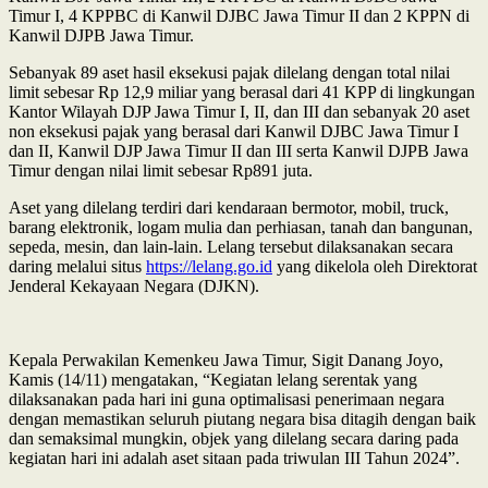
Timur I, 4 KPPBC di Kanwil DJBC Jawa Timur II dan 2 KPPN di
Kanwil DJPB Jawa Timur.
Sebanyak 89 aset hasil eksekusi pajak dilelang dengan total nilai
limit sebesar Rp 12,9 miliar yang berasal dari 41 KPP di lingkungan
Kantor Wilayah DJP Jawa Timur I, II, dan III dan sebanyak 20 aset
non eksekusi pajak yang berasal dari Kanwil DJBC Jawa Timur I
dan II, Kanwil DJP Jawa Timur II dan III serta Kanwil DJPB Jawa
Timur dengan nilai limit sebesar Rp891 juta.
Aset yang dilelang terdiri dari kendaraan bermotor, mobil, truck,
barang elektronik, logam mulia dan perhiasan, tanah dan bangunan,
sepeda, mesin, dan lain-lain. Lelang tersebut dilaksanakan secara
daring melalui situs
https://lelang.go.id
yang dikelola oleh Direktorat
Jenderal Kekayaan Negara (DJKN).
Kepala Perwakilan Kemenkeu Jawa Timur, Sigit Danang Joyo,
Kamis (14/11) mengatakan, “
Kegiatan lelang serentak yang
dilaksanakan pada hari ini guna optimalisasi penerimaan negara
dengan memastikan seluruh piutang negara bisa ditagih dengan baik
dan semaksimal mungkin, objek yang dilelang secara daring pada
kegiatan hari ini adalah aset sitaan pada triwulan III Tahun
2024”.