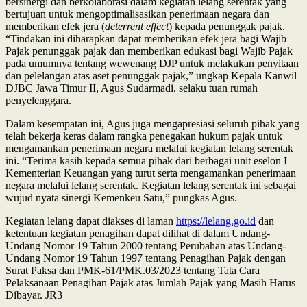
bersinergi dan berkolaborasi dalam kegiatan lelang serentak yang
bertujuan untuk mengoptimalisasikan penerimaan negara dan
memberikan efek jera (
deterrent effect
) kepada penunggak pajak.
“Tindakan ini diharapkan dapat memberikan efek jera bagi Wajib
Pajak penunggak pajak dan memberikan edukasi bagi Wajib Pajak
pada umumnya tentang wewenang DJP untuk melakukan penyitaan
dan pelelangan atas aset penunggak pajak,” ungkap Kepala Kanwil
DJBC Jawa Timur II, Agus Sudarmadi, selaku tuan rumah
penyelenggara.
Dalam kesempatan ini, Agus juga mengapresiasi seluruh pihak yang
telah bekerja keras dalam rangka penegakan hukum pajak untuk
mengamankan penerimaan negara melalui kegiatan lelang serentak
ini. “Terima kasih kepada semua pihak dari berbagai unit eselon I
Kementerian Keuangan yang turut serta mengamankan penerimaan
negara melalui lelang serentak. Kegiatan lelang serentak ini sebagai
wujud nyata sinergi Kemenkeu Satu,” pungkas Agus.
Kegiatan lelang dapat diakses di laman
https://lelang.go.id
dan
ketentuan kegiatan penagihan dapat dilihat di dalam Undang-
Undang Nomor 19 Tahun 2000 tentang Perubahan atas Undang-
Undang Nomor 19 Tahun 1997 tentang Penagihan Pajak dengan
Surat Paksa dan PMK-61/PMK.03/2023 tentang Tata Cara
Pelaksanaan Penagihan Pajak atas Jumlah Pajak yang Masih Harus
Dibayar. JR3