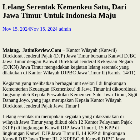
Lelang Serentak Kemenkeu Satu, Dari
Jawa Timur Untuk Indonesia Maju
Nov 15, 2024
Nov 15, 2024
admin
Malang, JatimReview.Com –
Kantor Wilayah (Kanwil)
Direktorat Jenderal Pajak (DJP) Jawa Timur bersama Kanwil DJBC
Jawa Timur dengan Kanwil Direktorat Jenderal Kekayaan Negara
(DJKN) Jawa Timur mengadakan kegiatan lelang serentak yang
dilakukan di Kantor Wilayah DJPBC Jawa Timur II (Kamis, 14/11).
Kegiatan yang melibatkan berbagai unit eselon I di lingkungan
Kementerian Keuangan (Kemenkeu) di Jawa Timur ini dikoordinasi
langsung oleh Kepala Perwakilan Kemenkeu Satu Jawa Timur, Sigit
Danang Joyo, yang juga merupakan Kepala Kantor Wilayah
Direktorat Jenderal Pajak Jawa Timur I.
Lelang serentak ini merupakan kegiatan yang dilaksanakan di
wilayah Jawa Timur yang diikuti oleh 12 Kantor Pelayanan Pajak
(KPP) di lingkungan Kanwil DJP Jawa Timur I, 15 KPP di
lingkungan Kanwil DJP Jawa Timur II, 14 KPP di lingkungan
Kanwil DJP Jawa Timur III, 2 KPPBC di Kanwil DJBC Jawa