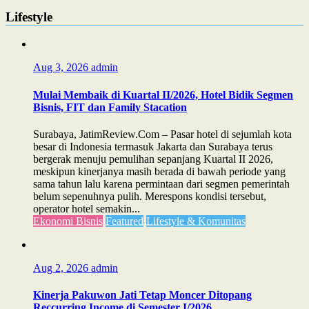
Lifestyle
Aug 3, 2026
admin
Mulai Membaik di Kuartal II/2026, Hotel Bidik Segmen
Bisnis, FIT dan Family Stacation
Surabaya, JatimReview.Com – Pasar hotel di sejumlah kota
besar di Indonesia termasuk Jakarta dan Surabaya terus
bergerak menuju pemulihan sepanjang Kuartal II 2026,
meskipun kinerjanya masih berada di bawah periode yang
sama tahun lalu karena permintaan dari segmen pemerintah
belum sepenuhnya pulih. Merespons kondisi tersebut,
operator hotel semakin...
Ekonomi Bisnis
Featured
Lifestyle & Komunitas
Aug 2, 2026
admin
Kinerja Pakuwon Jati Tetap Moncer Ditopang
Reccurring Income di Semester I/2026