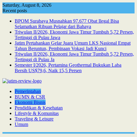
Skip
Saturday, August 8, 2026
to
Recent posts
content
BPOM Surabaya Musnahkan 97.677 Obat Ilegal Bisa
Selamatkan Ribuan Pelajar dari Bahaya
Triwulan II/2026, Ekonomi Jawa Timur Tumbuh 5,72 Persen,
Tertinggi di Pulau Jawa
Jatim Pertahankan Gelar Juara Umum LKS Nasional Empat
Tahun Beruntun, Pembinaan Vokasi Jadi Kunci
Triwulan II/2026, Ekonomi Jawa Timur Tumbuh 5,72 Persen,
Tertinggi di Pulau Ja
Semester I/2026, Pertamina Geothermal Bukukan Laba
Bersih US$79,6, Naik 15,5 Persen
Pemerintahan
BUMN & CSR
Ekonomi Bisnis
Pendidikan & Kesehatan
Lifestyle & Komunitas
Traveling & Leisure
Umum