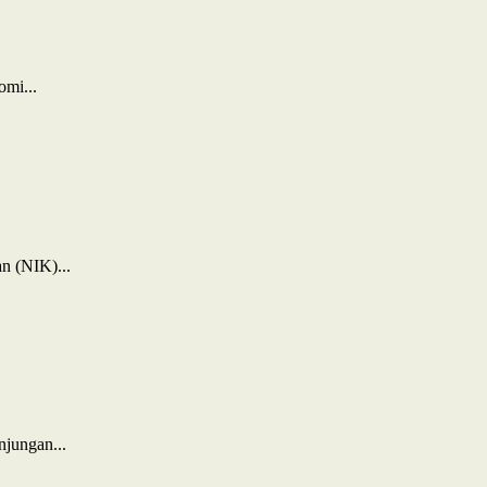
mi...
n (NIK)...
jungan...