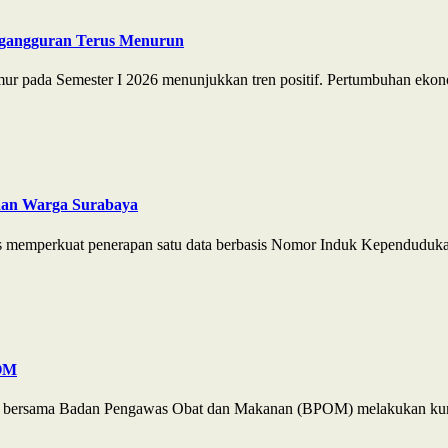
ngangguran Terus Menurun
r pada Semester I 2026 menunjukkan tren positif. Pertumbuhan ekono
aan Warga Surabaya
s memperkuat penerapan satu data berbasis Nomor Induk Kependuduka
POM
JP) bersama Badan Pengawas Obat dan Makanan (BPOM) melakukan kun