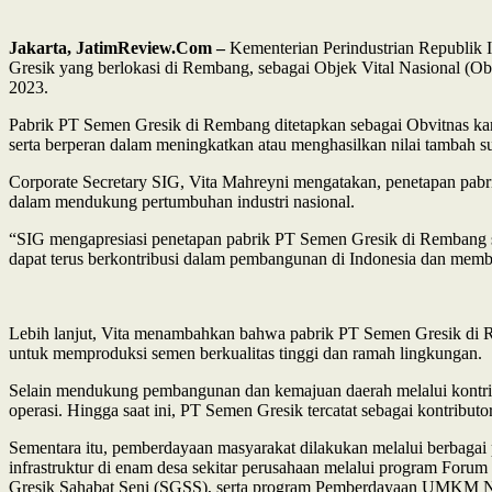
Jakarta, JatimReview.Com –
Kementerian Perindustrian Republik 
Gresik yang berlokasi di Rembang, sebagai Objek Vital Nasional (O
2023.
Pabrik PT Semen Gresik di Rembang ditetapkan sebagai Obvitnas kare
serta berperan dalam meningkatkan atau menghasilkan nilai tambah su
Corporate Secretary SIG, Vita Mahreyni mengatakan, penetapan pab
dalam mendukung pertumbuhan industri nasional.
“SIG mengapresiasi penetapan pabrik PT Semen Gresik di Rembang s
dapat terus berkontribusi dalam pembangunan di Indonesia dan memb
Lebih lanjut, Vita menambahkan bahwa pabrik PT Semen Gresik di Re
untuk memproduksi semen berkualitas tinggi dan ramah lingkungan.
Selain mendukung pembangunan dan kemajuan daerah melalui kontribu
operasi. Hingga saat ini, PT Semen Gresik tercatat sebagai kontribut
Sementara itu, pemberdayaan masyarakat dilakukan melalui berbagai
infrastruktur di enam desa sekitar perusahaan melalui program Fo
Gresik Sahabat Seni (SGSS), serta program Pemberdayaan UMKM