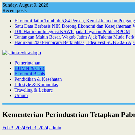
Skip
Sunday, August 9, 2026
to
Recent posts
content
Ekonomi Jatim Tumbuh 5,84 Persen, Kemiskinan dan Pengan
Satu Data Berbasis NIK Dorong Ekonomi dan Kesejahteraan 
DJP Hadirkan Integrasi KSWP pada Layanan Publik BPOM
Tantangan Makin Besar, Wagub Jatim Ajak Talenta Muda Per
Hadirkan 200 Pembicara Berkualitas, Idea Fest SUB 2026 Aja
Pemerintahan
BUMN & CSR
Ekonomi Bisnis
Pendidikan & Kesehatan
Lifestyle & Komunitas
Traveling & Leisure
Umum
Kementerian Perindustrian Tetapkan Pabr
Feb 3, 2024
Feb 3, 2024
admin