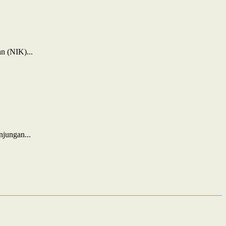
n (NIK)...
jungan...