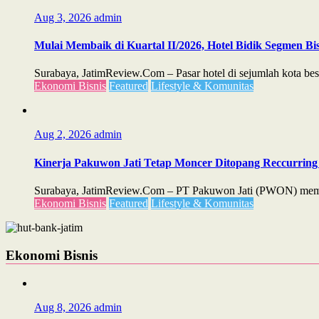
Aug 3, 2026
admin
Mulai Membaik di Kuartal II/2026, Hotel Bidik Segmen Bis
Surabaya, JatimReview.Com – Pasar hotel di sejumlah kota besa
Ekonomi Bisnis
Featured
Lifestyle & Komunitas
Aug 2, 2026
admin
Kinerja Pakuwon Jati Tetap Moncer Ditopang Reccurring 
Surabaya, JatimReview.Com – PT Pakuwon Jati (PWON) membuk
Ekonomi Bisnis
Featured
Lifestyle & Komunitas
Ekonomi Bisnis
Aug 8, 2026
admin