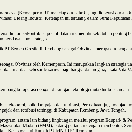
Indonesia (Kemenperin RI) menetapkan pabrik yang dioperasikan anak
bvitnas) Bidang Industri. Ketetapan ini tertuang dalam Surat Keput
na dinilai berkontribusi positif dalam memenuhi kebutuhan penting ba
mber daya alam strategis.
rik PT Semen Gresik di Rembang sebagai Obvitnas merupakan pengakua
ebagai Obvitnas oleh Kemenperin. Ini merupakan langkah strategis u
erikan manfaat sebesar-besarnya bagi bangsa dan negara,” kata Vita M
mbang beroperasi dengan dukungan teknologi mutakhir berstandar int
si ekonomi, baik dari pajak dan retribusi, Perusahaan juga menjadi 
or pajak dan retribusi tertinggi di Kabupaten Rembang, Jawa Tengah.
 program, antara lain bidang lingkungan melalui program Edupark & 
rum Masyarakat Madani (FMM), bidang pertanian dengan membentuk Sem
 Naik Kelas melalui Rumah BUMN (RB) Rembang.