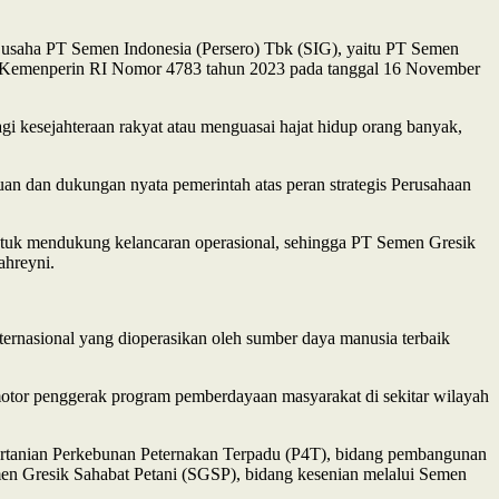
 usaha PT Semen Indonesia (Persero) Tbk (SIG), yaitu PT Semen
usan Kemenperin RI Nomor 4783 tahun 2023 pada tanggal 16 November
gi kesejahteraan rakyat atau menguasai hajat hidup orang banyak,
n dan dukungan nyata pemerintah atas peran strategis Perusahaan
ntuk mendukung kelancaran operasional, sehingga PT Semen Gresik
ahreyni.
ernasional yang dioperasikan oleh sumber daya manusia terbaik
motor penggerak program pemberdayaan masyarakat di sekitar wilayah
Pertanian Perkebunan Peternakan Terpadu (P4T), bidang pembangunan
en Gresik Sahabat Petani (SGSP), bidang kesenian melalui Semen