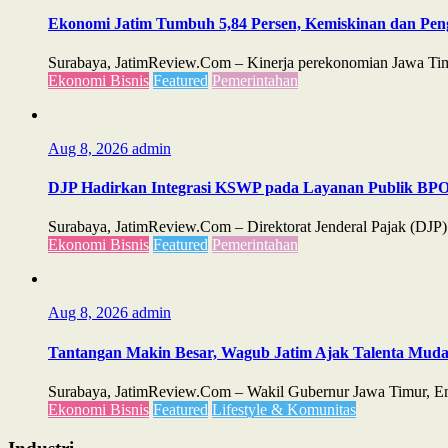
Ekonomi Jatim Tumbuh 5,84 Persen, Kemiskinan dan Pe
Surabaya, JatimReview.Com – Kinerja perekonomian Jawa Timu
Ekonomi Bisnis
Featured
Pemerintahan
Aug 8, 2026
admin
DJP Hadirkan Integrasi KSWP pada Layanan Publik B
Surabaya, JatimReview.Com – Direktorat Jenderal Pajak (D
Ekonomi Bisnis
Featured
Pemerintahan
Aug 8, 2026
admin
Tantangan Makin Besar, Wagub Jatim Ajak Talenta Mud
Surabaya, JatimReview.Com – Wakil Gubernur Jawa Timur, Emil 
Ekonomi Bisnis
Featured
Lifestyle & Komunitas