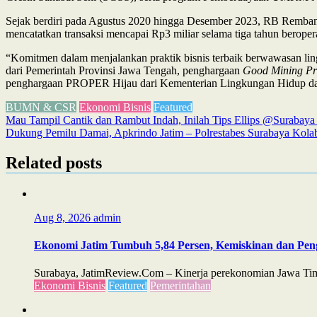
Sejak berdiri pada Agustus 2020 hingga Desember 2023, RB Remba
mencatatkan transaksi mencapai Rp3 miliar selama tiga tahun beropera
“Komitmen dalam menjalankan praktik bisnis terbaik berwawasan l
dari Pemerintah Provinsi Jawa Tengah, penghargaan
Good Mining Pr
penghargaan PROPER Hijau dari Kementerian Lingkungan Hidup dan
BUMN & CSR
Ekonomi Bisnis
Featured
Post
Mau Tampil Cantik dan Rambut Indah, Inilah Tips Ellips @Surabay
Dukung Pemilu Damai, Apkrindo Jatim – Polrestabes Surabaya Kol
navigation
Related posts
Aug 8, 2026
admin
Ekonomi Jatim Tumbuh 5,84 Persen, Kemiskinan dan Pe
Surabaya, JatimReview.Com – Kinerja perekonomian Jawa Timu
Ekonomi Bisnis
Featured
Pemerintahan