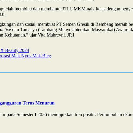
ng telah membina dan membantu 371 UMKM naik kelas dengan penyera
si.
ingkungan dan sosial, membuat PT Semen Gresik di Rembang meraih b
actice
dan Tamasya (Tambang Menyejahterakan Masyarakat) Award dar
 Kehutanan,” ujar Vita Mahreyni. JR1
a X Beauty 2024
aborasi Mak Nyos Mak Bleg
ngangguran Terus Menurun
r pada Semester I 2026 menunjukkan tren positif. Pertumbuhan ekono