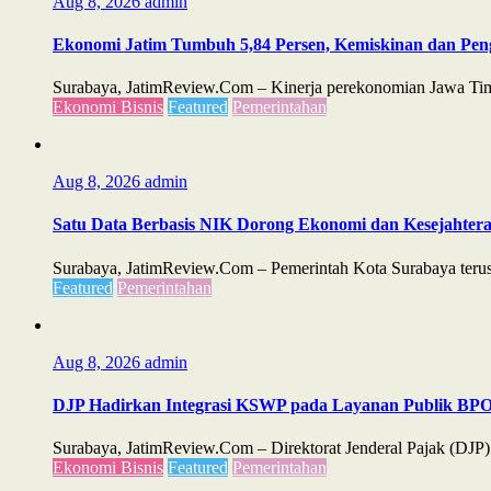
Aug 8, 2026
admin
Ekonomi Jatim Tumbuh 5,84 Persen, Kemiskinan dan Pe
Surabaya, JatimReview.Com – Kinerja perekonomian Jawa Timu
Ekonomi Bisnis
Featured
Pemerintahan
Aug 8, 2026
admin
Satu Data Berbasis NIK Dorong Ekonomi dan Kesejahter
Surabaya, JatimReview.Com – Pemerintah Kota Surabaya teru
Featured
Pemerintahan
Aug 8, 2026
admin
DJP Hadirkan Integrasi KSWP pada Layanan Publik B
Surabaya, JatimReview.Com – Direktorat Jenderal Pajak (D
Ekonomi Bisnis
Featured
Pemerintahan