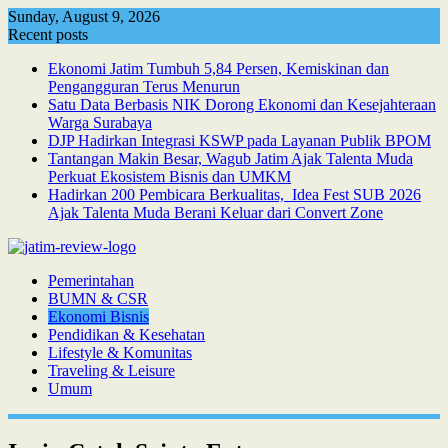
Skip
Sunday, August 9, 2026
to
Recent posts
content
Ekonomi Jatim Tumbuh 5,84 Persen, Kemiskinan dan
Pengangguran Terus Menurun
Satu Data Berbasis NIK Dorong Ekonomi dan Kesejahteraan
Warga Surabaya
DJP Hadirkan Integrasi KSWP pada Layanan Publik BPOM
Tantangan Makin Besar, Wagub Jatim Ajak Talenta Muda
Perkuat Ekosistem Bisnis dan UMKM
Hadirkan 200 Pembicara Berkualitas, Idea Fest SUB 2026
Ajak Talenta Muda Berani Keluar dari Convert Zone
Pemerintahan
BUMN & CSR
Ekonomi Bisnis
Pendidikan & Kesehatan
Lifestyle & Komunitas
Traveling & Leisure
Umum