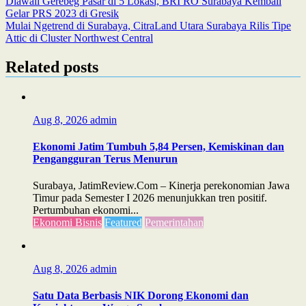
Post
Diawali Gerebeg Pasar di 5 Lokasi, BRI RO Surabaya Kembali
Gelar PRS 2023 di Gresik
navigation
Mulai Ngetrend di Surabaya, CitraLand Utara Surabaya Rilis Tipe
Attic di Cluster Northwest Central
Related posts
Aug 8, 2026
admin
Ekonomi Jatim Tumbuh 5,84 Persen, Kemiskinan dan
Pengangguran Terus Menurun
Surabaya, JatimReview.Com – Kinerja perekonomian Jawa
Timur pada Semester I 2026 menunjukkan tren positif.
Pertumbuhan ekonomi...
Ekonomi Bisnis
Featured
Pemerintahan
Aug 8, 2026
admin
Satu Data Berbasis NIK Dorong Ekonomi dan