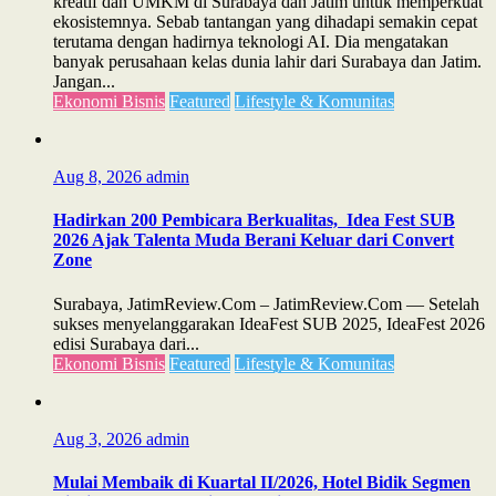
kreatif dan UMKM di Surabaya dan Jatim untuk memperkuat
ekosistemnya. Sebab tantangan yang dihadapi semakin cepat
terutama dengan hadirnya teknologi AI. Dia mengatakan
banyak perusahaan kelas dunia lahir dari Surabaya dan Jatim.
Jangan...
Ekonomi Bisnis
Featured
Lifestyle & Komunitas
Aug 8, 2026
admin
Hadirkan 200 Pembicara Berkualitas, Idea Fest SUB
2026 Ajak Talenta Muda Berani Keluar dari Convert
Zone
Surabaya, JatimReview.Com – JatimReview.Com — Setelah
sukses menyelanggarakan IdeaFest SUB 2025, IdeaFest 2026
edisi Surabaya dari...
Ekonomi Bisnis
Featured
Lifestyle & Komunitas
Aug 3, 2026
admin
Mulai Membaik di Kuartal II/2026, Hotel Bidik Segmen