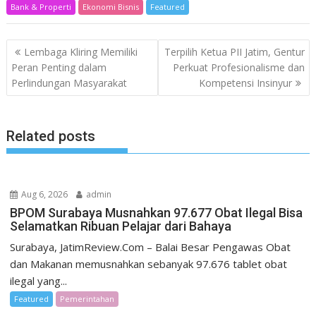
Bank & Properti
Ekonomi Bisnis
Featured
Post
Lembaga Kliring Memiliki
Terpilih Ketua PII Jatim, Gentur
navigation
Peran Penting dalam
Perkuat Profesionalisme dan
Perlindungan Masyarakat
Kompetensi Insinyur
Related posts
Aug 6, 2026
admin
BPOM Surabaya Musnahkan 97.677 Obat Ilegal Bisa
Selamatkan Ribuan Pelajar dari Bahaya
Surabaya, JatimReview.Com – Balai Besar Pengawas Obat
dan Makanan memusnahkan sebanyak 97.676 tablet obat
ilegal yang...
Featured
Pemerintahan