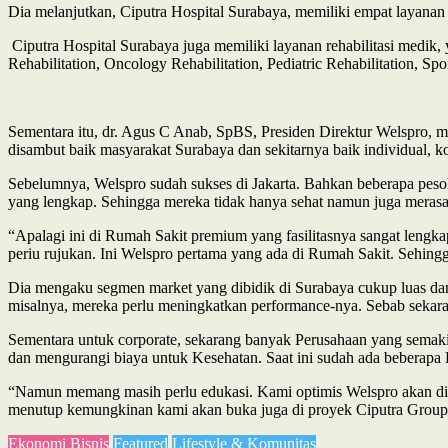
Dia melanjutkan, Ciputra Hospital Surabaya, memiliki empat layana
Ciputra Hospital Surabaya juga memiliki layanan rehabilitasi medik, 
Rehabilitation, Oncology Rehabilitation, Pediatric Rehabilitation, Spo
Sementara itu, dr. Agus C Anab, SpBS, Presiden Direktur Welspro, 
disambut baik masyarakat Surabaya dan sekitarnya baik individual, k
Sebelumnya, Welspro sudah sukses di Jakarta. Bahkan beberapa pesoh
yang lengkap. Sehingga mereka tidak hanya sehat namun juga merasa
“Apalagi ini di Rumah Sakit premium yang fasilitasnya sangat lengkap
periu rujukan. Ini Welspro pertama yang ada di Rumah Sakit. Sehing
Dia mengaku segmen market yang dibidik di Surabaya cukup luas dan 
misalnya, mereka perlu meningkatkan performance-nya. Sebab sekara
Sementara untuk corporate, sekarang banyak Perusahaan yang semaki
dan mengurangi biaya untuk Kesehatan. Saat ini sudah ada beberapa 
“Namun memang masih perlu edukasi. Kami optimis Welspro akan disa
menutup kemungkinan kami akan buka juga di proyek Ciputra Group 
Ekonomi Bisnis
Featured
Lifestyle & Komunitas