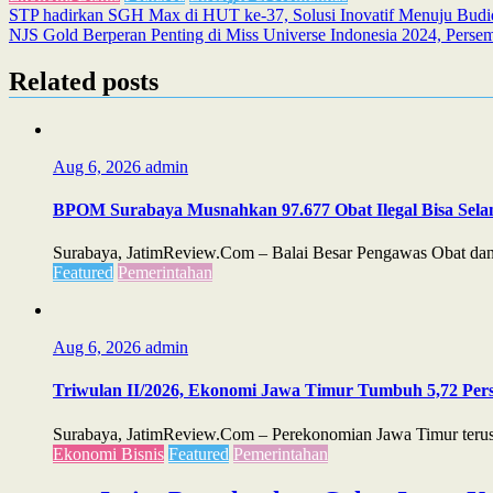
Post
STP hadirkan SGH Max di HUT ke-37, Solusi Inovatif Menuju Budi
NJS Gold Berperan Penting di Miss Universe Indonesia 2024, Perse
navigation
Related posts
Aug 6, 2026
admin
BPOM Surabaya Musnahkan 97.677 Obat Ilegal Bisa Sela
Surabaya, JatimReview.Com – Balai Besar Pengawas Obat dan 
Featured
Pemerintahan
Aug 6, 2026
admin
Triwulan II/2026, Ekonomi Jawa Timur Tumbuh 5,72 Perse
Surabaya, JatimReview.Com – Perekonomian Jawa Timur terus m
Ekonomi Bisnis
Featured
Pemerintahan