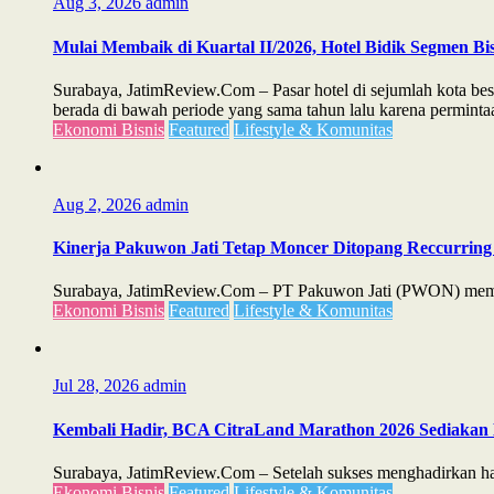
Aug 3, 2026
admin
Mulai Membaik di Kuartal II/2026, Hotel Bidik Segmen Bis
Surabaya, JatimReview.Com – Pasar hotel di sejumlah kota bes
berada di bawah periode yang sama tahun lalu karena permintaa
Ekonomi Bisnis
Featured
Lifestyle & Komunitas
Aug 2, 2026
admin
Kinerja Pakuwon Jati Tetap Moncer Ditopang Reccurring 
Surabaya, JatimReview.Com – PT Pakuwon Jati (PWON) membuk
Ekonomi Bisnis
Featured
Lifestyle & Komunitas
Jul 28, 2026
admin
Kembali Hadir, BCA CitraLand Marathon 2026 Sediakan 
Surabaya, JatimReview.Com – Setelah sukses menghadirkan ham
Ekonomi Bisnis
Featured
Lifestyle & Komunitas