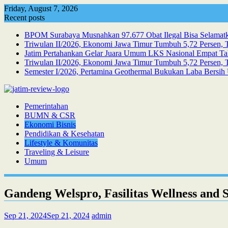
Skip
Friday, August 7, 2026
to
Recent posts
content
BPOM Surabaya Musnahkan 97.677 Obat Ilegal Bisa Selamatka
Triwulan II/2026, Ekonomi Jawa Timur Tumbuh 5,72 Persen, T
Jatim Pertahankan Gelar Juara Umum LKS Nasional Empat Ta
Triwulan II/2026, Ekonomi Jawa Timur Tumbuh 5,72 Persen, Te
Semester I/2026, Pertamina Geothermal Bukukan Laba Bersih 
Pemerintahan
BUMN & CSR
Ekonomi Bisnis
Pendidikan & Kesehatan
Lifestyle & Komunitas
Traveling & Leisure
Umum
Gandeng Welspro, Fasilitas Wellness and 
Sep 21, 2024
Sep 21, 2024
admin