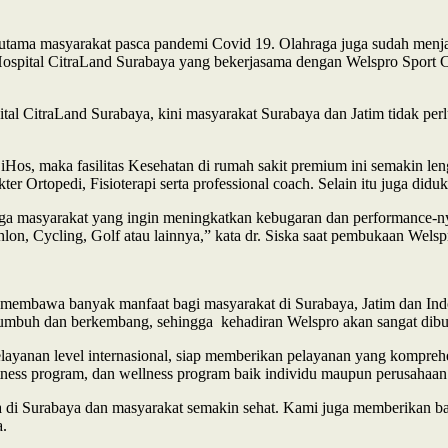
 utama masyarakat pasca pandemi Covid 19. Olahraga juga sudah menjadi 
tra Hospital CitraLand Surabaya yang bekerjasama dengan Welspro Spor
ital CitraLand Surabaya, kini masyarakat Surabaya dan Jatim tidak p
Hos, maka fasilitas Kesehatan di rumah sakit premium ini semakin leng
okter Ortopedi, Fisioterapi serta professional coach. Selain itu juga di
uga masyarakat yang ingin meningkatkan kebugaran dan performance-nya.
hlon, Cycling, Golf atau lainnya,” kata dr. Siska saat pembukaan Welsp
n membawa banyak manfaat bagi masyarakat di Surabaya, Jatim dan Ind
s tumbuh dan berkembang, sehingga kehadiran Welspro akan sangat dib
elayanan level internasional, siap memberikan pelayanan yang kompreh
fitness program, dan wellness program baik individu maupun perusahaan
a di Surabaya dan masyarakat semakin sehat. Kami juga memberikan ba
a.