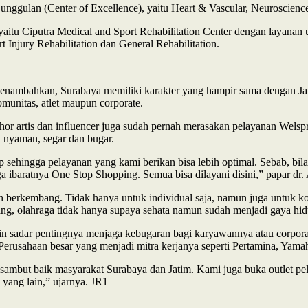
n unggulan (Center of Excellence), yaitu Heart & Vascular, Neuroscie
yaitu Ciputra Medical and Sport Rehabilitation Center dengan layanan 
rt Injury Rehabilitation dan General Rehabilitation.
menambahkan, Surabaya memiliki karakter yang hampir sama dengan Jak
omunitas, atlet maupun corporate.
or artis dan influencer juga sudah pernah merasakan pelayanan Welsp
 nyaman, segar dan bugar.
 sehingga pelayanan yang kami berikan bisa lebih optimal. Sebab, bila
ga ibaratnya One Stop Shopping. Semua bisa dilayani disini,” papar dr
berkembang. Tidak hanya untuk individual saja, namun juga untuk komu
ng, olahraga tidak hanya supaya sehata namun sudah menjadi gaya hid
n sadar pentingnya menjaga kebugaran bagi karyawannya atau corporat
Perusahaan besar yang menjadi mitra kerjanya seperti Pertamina, Yamah
mbut baik masyarakat Surabaya dan Jatim. Kami juga buka outlet pel
yang lain,” ujarnya. JR1