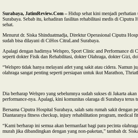
Surabaya, JatimReview.Com –
Hidup sehat kini menjadi perhatian
Surabaya. Sebab itu, kehadiran fasilitas rehabilitasi medis di Cipu
sehat.
Menurut dr. Siska Shinduatmadja, Direktur Operasional Ciputra Hosp
sudah bisa dilayani di CiHos CitraLand Surabaya.
Apalagi dengan hadirnya Welspro, Sport Clinic and Performance di Ci
seperti dokter Fisik dan Rehabilitasi, dokter Olahraga, dokter Gizi, d
“Welspro tidak hanya melayani atlet yang sakit atau cidera. Namun j
olahraga sangat penting seperti persiapan untuk ikut Marathon, Thriat
Dia berharap Welspro yang sebelumnya sudah sukses di Jakarta aka
performance-nya. Apalagi, kini komunitas olaraga di Surabaya teru
Bersama Ciputra Hospital Surabaya, salah satu rumah sakit dengan p
Diantaranya fitness checkup, injury rehabilitation program, medical 
“Kami berharap ini semua akan bermanfaat bagi para pecinta olahrag
murah jika dibandingkan dengan yang non-paketan,” tambah dr. Sisk