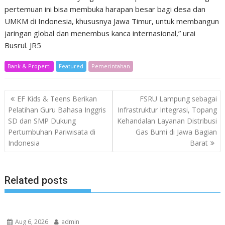
pertemuan ini bisa membuka harapan besar bagi desa dan
UMKM di Indonesia, khususnya Jawa Timur, untuk membangun
jaringan global dan menembus kanca internasional,” urai
Busrul. JR5
Bank & Properti
Featured
Pemerintahan
Post
EF Kids & Teens Berikan
FSRU Lampung sebagai
navigation
Pelatihan Guru Bahasa Inggris
Infrastruktur Integrasi, Topang
SD dan SMP Dukung
Kehandalan Layanan Distribusi
Pertumbuhan Pariwisata di
Gas Bumi di Jawa Bagian
Indonesia
Barat
Related posts
Aug 6, 2026
admin