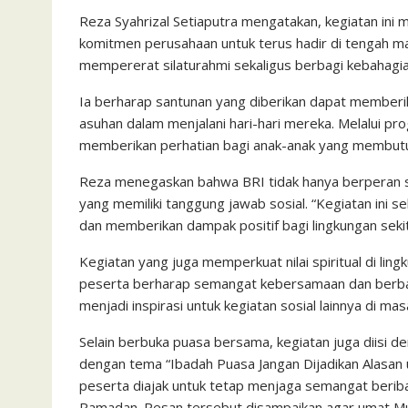
Reza Syahrizal Setiaputra mengatakan, kegiatan ini
komitmen perusahaan untuk terus hadir di tengah 
mempererat silaturahmi sekaligus berbagi kebahagia
Ia berharap santunan yang diberikan dapat member
asuhan dalam menjalani hari-hari mereka. Melalui pr
memberikan perhatian bagi anak-anak yang membut
Reza menegaskan bahwa BRI tidak hanya berperan se
yang memiliki tanggung jawab sosial. “Kegiatan ini 
dan memberikan dampak positif bagi lingkungan sekit
Kegiatan yang juga memperkuat nilai spiritual di li
peserta berharap semangat kebersamaan dan berbagi
menjadi inspirasi untuk kegiatan sosial lainnya di m
Selain berbuka puasa bersama, kegiatan juga diisi d
dengan tema “Ibadah Puasa Jangan Dijadikan Alasan 
peserta diajak untuk tetap menjaga semangat beriba
Ramadan. Pesan tersebut disampaikan agar umat M