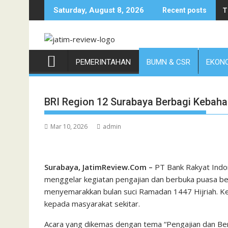
Skip
T
Saturday, August 8, 2026
Recent posts
to
content
PEMERINTAHAN
BUMN & CSR
EKONO
BRI Region 12 Surabaya Berbagi Kebah
Mar 10, 2026
admin
Surabaya, JatimReview.Com –
PT Bank Rakyat Indon
menggelar kegiatan pengajian dan berbuka puasa be
menyemarakkan bulan suci Ramadan 1447 Hijriah. Keg
kepada masyarakat sekitar.
Acara yang dikemas dengan tema “Pengajian dan Be