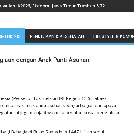
riwulan II/2026, Ekonomi Jawa Timur Tumbuh 5,72 Persen, Terti
MI BISNIS
PENDIDIKAN & KESEHATAN
LIFESTYLE & KOMU
agiaan dengan Anak Panti Asuhan
esia (Persero) Tbk melalui BRI Region 12 Surabaya
rsama anak-anak panti asuhan sebagai bagian dari upaya
iatan ini juga menjadi wujud kepedulian sosial perusahaan
rbagi Bahagia di Bulan Ramadhan 1447 H” tersebut