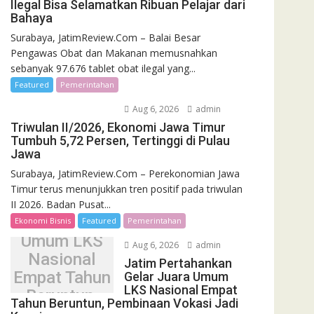
Ilegal Bisa Selamatkan Ribuan Pelajar dari
Bahaya
Surabaya, JatimReview.Com – Balai Besar
Pengawas Obat dan Makanan memusnahkan
sebanyak 97.676 tablet obat ilegal yang...
Featured
Pemerintahan
Aug 6, 2026
admin
Triwulan II/2026, Ekonomi Jawa Timur
Tumbuh 5,72 Persen, Tertinggi di Pulau
Jawa
Surabaya, JatimReview.Com – Perekonomian Jawa
Jatim
Timur terus menunjukkan tren positif pada triwulan
Pertahankan
II 2026. Badan Pusat...
Gelar Juara
Ekonomi Bisnis
Featured
Pemerintahan
Umum LKS
Aug 6, 2026
admin
Nasional
Jatim Pertahankan
Empat Tahun
Gelar Juara Umum
LKS Nasional Empat
Beruntun,
Tahun Beruntun, Pembinaan Vokasi Jadi