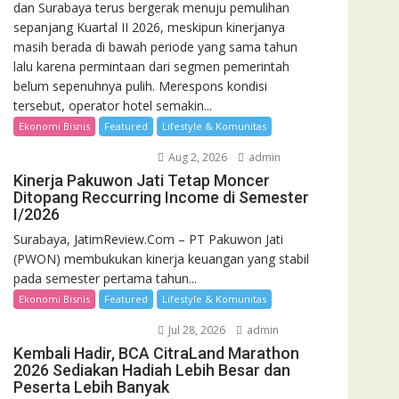
dan Surabaya terus bergerak menuju pemulihan
sepanjang Kuartal II 2026, meskipun kinerjanya
masih berada di bawah periode yang sama tahun
lalu karena permintaan dari segmen pemerintah
belum sepenuhnya pulih. Merespons kondisi
tersebut, operator hotel semakin...
Ekonomi Bisnis
Featured
Lifestyle & Komunitas
Aug 2, 2026
admin
Kinerja Pakuwon Jati Tetap Moncer
Ditopang Reccurring Income di Semester
I/2026
Surabaya, JatimReview.Com – PT Pakuwon Jati
(PWON) membukukan kinerja keuangan yang stabil
pada semester pertama tahun...
Ekonomi Bisnis
Featured
Lifestyle & Komunitas
Jul 28, 2026
admin
Kembali Hadir, BCA CitraLand Marathon
2026 Sediakan Hadiah Lebih Besar dan
Peserta Lebih Banyak