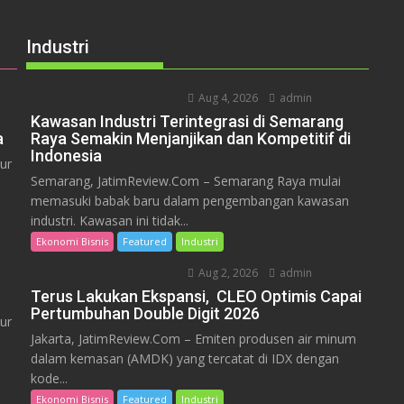
Industri
Aug 4, 2026
admin
Kawasan Industri Terintegrasi di Semarang
a
Raya Semakin Menjanjikan dan Kompetitif di
Indonesia
ur
Semarang, JatimReview.Com – Semarang Raya mulai
memasuki babak baru dalam pengembangan kawasan
industri. Kawasan ini tidak...
Ekonomi Bisnis
Featured
Industri
Aug 2, 2026
admin
Terus Lakukan Ekspansi, CLEO Optimis Capai
Pertumbuhan Double Digit 2026
ur
Jakarta, JatimReview.Com – Emiten produsen air minum
dalam kemasan (AMDK) yang tercatat di IDX dengan
kode...
Ekonomi Bisnis
Featured
Industri