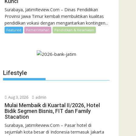
Pembinaan
Kunci
Vokasi Jadi
Surabaya, JatimReview.Com – Dinas Pendidikan
Kunci
Provinsi Jawa Timur kembali membuktikan kualitas
pendidikan vokasi dengan mengantarkan kontingen...
Featured
Pemerintahan
Pendidikan & Kesehatan
Lifestyle
Aug 3, 2026
admin
Mulai Membaik di Kuartal II/2026, Hotel
Bidik Segmen Bisnis, FIT dan Family
Stacation
Surabaya, JatimReview.Com – Pasar hotel di
sejumlah kota besar di Indonesia termasuk Jakarta