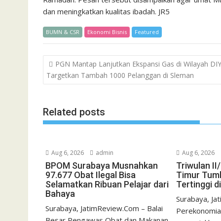
dan meningkatkan kualitas ibadah. JR5
BUMN & CSR
Ekonomi Bisnis
Featured
Post
PGN Mantap Lanjutkan Ekspansi Gas di Wilayah DI
navigation
Targetkan Tambah 1000 Pelanggan di Sleman
Related posts
Aug 6, 2026
admin
Aug 6, 2026
BPOM Surabaya Musnahkan
Triwulan I
97.677 Obat Ilegal Bisa
Timur Tumb
Selamatkan Ribuan Pelajar dari
Tertinggi d
Bahaya
Surabaya, Ja
Surabaya, JatimReview.Com – Balai
Perekonomia
Besar Pengawas Obat dan Makanan