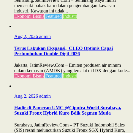
Semarang, JatimReview.Com – Semarang Raya mulai
memasuki babak baru dalam pengembangan kawasan
industri. Kawasan ini tidak...
Ekonomi Bisnis
Featured
Industri
Aug 2, 2026
admin
Terus Lakukan Ekspansi, CLEO Optimis Capai
Pertumbuhan Double Digit 2026
Jakarta, JatimReview.Com – Emiten produsen air minum
dalam kemasan (AMDK) yang tercatat di IDX dengan kode...
Ekonomi Bisnis
Featured
Industri
Aug 2, 2026
admin
Hadir di Pameran UMC @Ciputra World Surabaya,
Suzuki Fronx Hybrid Kuro Bdik Segmen Muda
Surabaya, JatimReview.Com – PT Suzuki Indomobil Sales
(SIS) resmi meluncurkan Suzuki Fronx SGX Hybrid Kuro,