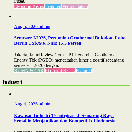
Pusat...
Ekonomi Bisnis
Featured
Pemerintahan
Aug 5, 2026
admin
Semester I/2026, Pertamina Geothermal Bukukan Laba
Bersih US$79,6, Naik 15,5 Persen
Jakarta, JatimReview.Com – PT Pertamina Geothermal
Energy Tbk (PGEO) mencatatkan kinerja positif sepanjang
semester I 2026 dengan...
BUMN & CSR
Ekonomi Bisnis
Featured
Industri
Aug 4, 2026
admin
Kawasan Industri Terintegrasi di Semarang Raya
Semakin Menjanjikan dan Kompetitif di Indonesia