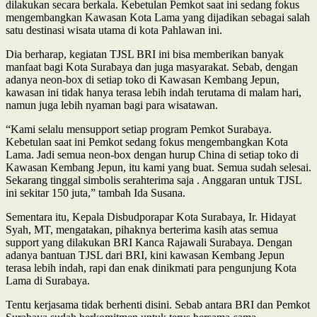
dilakukan secara berkala. Kebetulan Pemkot saat ini sedang fokus
mengembangkan Kawasan Kota Lama yang dijadikan sebagai salah
satu destinasi wisata utama di kota Pahlawan ini.
Dia berharap, kegiatan TJSL BRI ini bisa memberikan banyak
manfaat bagi Kota Surabaya dan juga masyarakat. Sebab, dengan
adanya neon-box di setiap toko di Kawasan Kembang Jepun,
kawasan ini tidak hanya terasa lebih indah terutama di malam hari,
namun juga lebih nyaman bagi para wisatawan.
“Kami selalu mensupport setiap program Pemkot Surabaya.
Kebetulan saat ini Pemkot sedang fokus mengembangkan Kota
Lama. Jadi semua neon-box dengan hurup China di setiap toko di
Kawasan Kembang Jepun, itu kami yang buat. Semua sudah selesai.
Sekarang tinggal simbolis serahterima saja . Anggaran untuk TJSL
ini sekitar 150 juta,” tambah Ida Susana.
Sementara itu, Kepala Disbudporapar Kota Surabaya, Ir. Hidayat
Syah, MT, mengatakan, pihaknya berterima kasih atas semua
support yang dilakukan BRI Kanca Rajawali Surabaya. Dengan
adanya bantuan TJSL dari BRI, kini kawasan Kembang Jepun
terasa lebih indah, rapi dan enak dinikmati para pengunjung Kota
Lama di Surabaya.
Tentu kerjasama tidak berhenti disini. Sebab antara BRI dan Pemkot