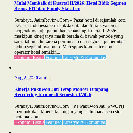
Mulai Membaik di Kuartal II/2026, Hotel Bidik Segmen
Bisnis, FIT dan Family Stacation
Surabaya, JatimReview.Com – Pasar hotel di sejumlah kota
besar di Indonesia termasuk Jakarta dan Surabaya terus
bergerak menuju pemulihan sepanjang Kuartal II 2026,
meskipun kinerjanya masih berada di bawah periode yang
sama tahun lalu karena permintaan dari segmen pemerintah
belum sepenuhnya pulih. Merespons kondisi tersebut,
operator hotel semakin...
Ekonomi Bisnis
Featured
Lifestyle & Komunitas
Aug 2, 2026
admin
Kinerja Pakuwon Jati Tetap Moncer Ditopang
Reccurring Income di Semester I/2026
Surabaya, JatimReview.Com – PT Pakuwon Jati (PWON)
membukukan kinerja keuangan yang stabil pada semester
pertama tahun...
Ekonomi Bisnis
Featured
Lifestyle & Komunitas