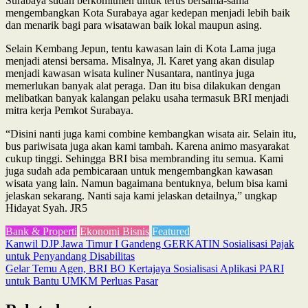
Surabaya sudah berkomitmen untuk terus bersama-sama
mengembangkan Kota Surabaya agar kedepan menjadi lebih baik
dan menarik bagi para wisatawan baik lokal maupun asing.
Selain Kembang Jepun, tentu kawasan lain di Kota Lama juga
menjadi atensi bersama. Misalnya, Jl. Karet yang akan disulap
menjadi kawasan wisata kuliner Nusantara, nantinya juga
memerlukan banyak alat peraga. Dan itu bisa dilakukan dengan
melibatkan banyak kalangan pelaku usaha termasuk BRI menjadi
mitra kerja Pemkot Surabaya.
“Disini nanti juga kami combine kembangkan wisata air. Selain itu,
bus pariwisata juga akan kami tambah. Karena animo masyarakat
cukup tinggi. Sehingga BRI bisa membranding itu semua. Kami
juga sudah ada pembicaraan untuk mengembangkan kawasan
wisata yang lain. Namun bagaimana bentuknya, belum bisa kami
jelaskan sekarang. Nanti saja kami jelaskan detailnya,” ungkap
Hidayat Syah. JR5
Bank & Properti
Ekonomi Bisnis
Featured
Post
Kanwil DJP Jawa Timur I Gandeng GERKATIN Sosialisasi Pajak
untuk Penyandang Disabilitas
navigation
Gelar Temu Agen, BRI BO Kertajaya Sosialisasi Aplikasi PARI
untuk Bantu UMKM Perluas Pasar