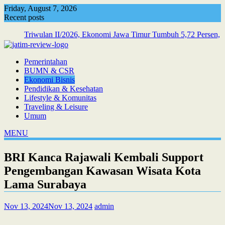
Skip
Friday, August 7, 2026
to
Recent posts
content
Triwulan II/2026, Ekonomi Jawa Timur Tumbuh 5,72 Persen,
Tertinggi di Pulau Jawa
Pemerintahan
BUMN & CSR
Ekonomi Bisnis
Pendidikan & Kesehatan
Lifestyle & Komunitas
Traveling & Leisure
Umum
MENU
BRI Kanca Rajawali Kembali Support
Pengembangan Kawasan Wisata Kota
Lama Surabaya
Nov 13, 2024
Nov 13, 2024
admin