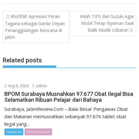
Post
Khofifah Apresiasi Peran
Inilah TIPS dari Suzuki Agar
navigation
Mobil Tetap Nyaman Saat
Tagana sebagai Garda Depan
Balik Mudik Lebaran
Penanggulangan Bencana di
Jatim
Related posts
Aug 6, 2026
admin
BPOM Surabaya Musnahkan 97.677 Obat Ilegal Bisa
Selamatkan Ribuan Pelajar dari Bahaya
Surabaya, JatimReview.Com – Balai Besar Pengawas Obat
dan Makanan memusnahkan sebanyak 97.676 tablet obat
ilegal yang...
Featured
Pemerintahan