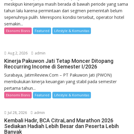
meskipun kinerjanya masih berada di bawah periode yang sama
tahun lalu karena permintaan dari segmen pemerintah belum
sepenuhnya pulih. Merespons kondisi tersebut, operator hotel
semakin...
Ekonomi Bisnis
Featured
Lifestyle & Komunitas
Aug 2, 2026
admin
Kinerja Pakuwon Jati Tetap Moncer Ditopang
Reccurring Income di Semester I/2026
Surabaya, JatimReview.Com – PT Pakuwon Jati (PWON)
membukukan kinerja keuangan yang stabil pada semester
pertama tahun...
Ekonomi Bisnis
Featured
Lifestyle & Komunitas
Jul 28, 2026
admin
Kembali Hadir, BCA CitraLand Marathon 2026
Sediakan Hadiah Lebih Besar dan Peserta Lebih
Banyak