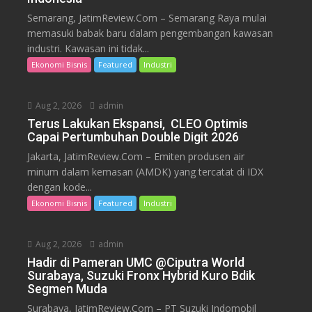
Semarang, JatimReview.Com – Semarang Raya mulai
memasuki babak baru dalam pengembangan kawasan
industri. Kawasan ini tidak...
Ekonomi Bisnis
Featured
Industri
Aug 2, 2026
admin
Terus Lakukan Ekspansi, CLEO Optimis
Capai Pertumbuhan Double Digit 2026
Jakarta, JatimReview.Com – Emiten produsen air
minum dalam kemasan (AMDK) yang tercatat di IDX
dengan kode...
Ekonomi Bisnis
Featured
Industri
Aug 2, 2026
admin
Hadir di Pameran UMC @Ciputra World
Surabaya, Suzuki Fronx Hybrid Kuro Bdik
Segmen Muda
Surabaya, JatimReview.Com – PT Suzuki Indomobil