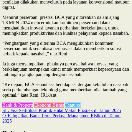
penilaian dilakukan menyeluruh pada layanan konvensional maupun
digital.
Menurut perseroan, prestasi BCA yang ditorehkan dalam ajang
TKMPN 2024 mencerminkan komitmen perseroan dalam
menghadirkan inovasi layanan perbankan berkelanjutan, untuk
meningkatkan produktivitas dan kualitas pelayanan kepada nasabah.
“Penghargaan yang diterima BCA mengukuhkan komitmen
perseroan untuk senantiasa berinovasi dalam memberikan solusi
terbaik kepada nasabah,” ujar Reni.
Ia juga menyampaikan, pihaknya percaya bahwa inovasi yang
berkelanjutan merupakan kunci untuk memperkuat kepercayaan dan
hubungan jangka panjang dengan nasabah.
“Ke depan, BCA senantiasa beradaptasi dengan kebutuhan nasabah
serta perkembangan teknologi guna memberikan nilai tambah yang
optimal,” kata Reni. JR1/Ant
Bank & Properti
Ekonomi Bisnis
Featured
Post
SI : Jasa Sertifikasi Produk Halal Makin Prospek di Tahun 2025
OJK Ingatkan Bank Terus Perkuat Manajemen Risiko di Tahun
navigation
2025