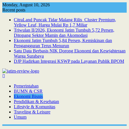
Skip
Monday, August 10, 2026
to
Recent posts
content
CitraLand Puncak Tidar Malang Rilis Cluster Premium,
Yellow Leaf, Harga Mulai Rp 1,7 Miliar
Triwulan II/2026, Ekonomi Jatim Tumbuh 5,72 Persen,
Ditopang Sektor Mamin dan Akomodasi
Ekonomi Jatim Tumbuh 5,84 Persen, Kemiskinan dan
Pengangguran Terus Menurun
Satu Data Berbasis NIK Dorong Ekonomi dan Kesejahteraan
Warga Surabaya
DJP Hadirkan Integrasi KSWP pada Layanan Publik BPOM
Pemerintahan
BUMN & CSR
Ekonomi Bisnis
Pendidikan & Kesehatan
Lifestyle & Komunitas
Traveling & Leisure
Umum