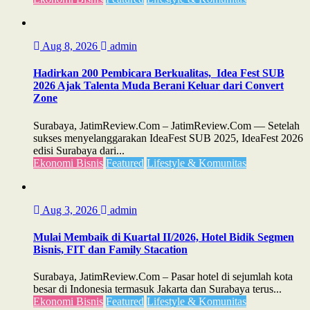
Aug 8, 2026
admin
Hadirkan 200 Pembicara Berkualitas, Idea Fest SUB
2026 Ajak Talenta Muda Berani Keluar dari Convert
Zone
Surabaya, JatimReview.Com – JatimReview.Com — Setelah
sukses menyelanggarakan IdeaFest SUB 2025, IdeaFest 2026
edisi Surabaya dari...
Ekonomi Bisnis
Featured
Lifestyle & Komunitas
Aug 3, 2026
admin
Mulai Membaik di Kuartal II/2026, Hotel Bidik Segmen
Bisnis, FIT dan Family Stacation
Surabaya, JatimReview.Com – Pasar hotel di sejumlah kota
besar di Indonesia termasuk Jakarta dan Surabaya terus...
Ekonomi Bisnis
Featured
Lifestyle & Komunitas