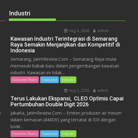
Industri
Aug 4, 2026
admin
Kawasan Industri Terintegrasi di Semarang
Raya Semakin Menjanjikan dan Kompetitif di
Indonesia
Semarang, JatimReview.Com – Semarang Raya mulai
memasuki babak baru dalam pengembangan kawasan
industri. Kawasan ini tidak...
Ekonomi Bisnis
Featured
Industri
Aug 2, 2026
admin
Terus Lakukan Ekspansi, CLEO Optimis Capai
Pertumbuhan Double Digit 2026
k
Jakarta, JatimReview.Com – Emiten produsen air minum
dalam kemasan (AMDK) yang tercatat di IDX dengan
kode...
Ekonomi Bisnis
Featured
Industri