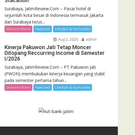
Stacation
Surabaya, JatimReview.Com – Pasar hotel di
sejumlah kota besar di Indonesia termasuk Jakarta
dan Surabaya terus...
Ekonomi Bisnis
Featured
Lifestyle & Komunitas
Aug 2, 2026
admin
Kinerja Pakuwon Jati Tetap Moncer
Ditopang Reccurring Income di Semester
I/2026
Surabaya, JatimReview.Com – PT Pakuwon Jati
(PWON) membukukan kinerja keuangan yang stabil
pada semester pertama tahun...
Ekonomi Bisnis
Featured
Lifestyle & Komunitas