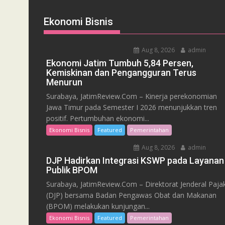
Ekonomi Bisnis
Aug 8, 2026
admin
Ekonomi Jatim Tumbuh 5,84 Persen,
Kemiskinan dan Pengangguran Terus
Menurun
Surabaya, JatimReview.Com – Kinerja perekonomian
Jawa Timur pada Semester I 2026 menunjukkan tren
positif. Pertumbuhan ekonomi...
Ekonomi Bisnis
Featured
Pemerintahan
Aug 8, 2026
admin
DJP Hadirkan Integrasi KSWP pada Layanan
Publik BPOM
Surabaya, JatimReview.Com – Direktorat Jenderal Paja
(DJP) bersama Badan Pengawas Obat dan Makanan
(BPOM) melakukan kunjungan...
Ekonomi Bisnis
Featured
Pemerintahan