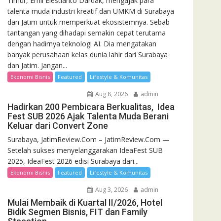
Timur, Emil Elestianto Dardak, mengajak para
talenta muda industri kreatif dan UMKM di Surabaya
dan Jatim untuk memperkuat ekosistemnya. Sebab
tantangan yang dihadapi semakin cepat terutama
dengan hadirnya teknologi AI. Dia mengatakan
banyak perusahaan kelas dunia lahir dari Surabaya
dan Jatim. Jangan...
Ekonomi Bisnis
Featured
Lifestyle & Komunitas
Aug 8, 2026
admin
Hadirkan 200 Pembicara Berkualitas, Idea
Fest SUB 2026 Ajak Talenta Muda Berani
Keluar dari Convert Zone
Surabaya, JatimReview.Com – JatimReview.Com —
Setelah sukses menyelanggarakan IdeaFest SUB
2025, IdeaFest 2026 edisi Surabaya dari...
Ekonomi Bisnis
Featured
Lifestyle & Komunitas
Aug 3, 2026
admin
Mulai Membaik di Kuartal II/2026, Hotel
Bidik Segmen Bisnis, FIT dan Family