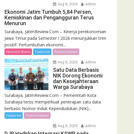
Aug 8, 2026
admin
Ekonomi Jatim Tumbuh 5,84 Persen,
Kemiskinan dan Pengangguran Terus
Menurun
Surabaya, JatimReview.Com – Kinerja perekonomian
Jawa Timur pada Semester I 2026 menunjukkan tren
positif. Pertumbuhan ekonomi...
Ekonomi Bisnis
Featured
Pemerintahan
Aug 8, 2026
admin
Satu Data Berbasis
NIK Dorong Ekonomi
dan Kesejahteraan
Warga Surabaya
Surabaya, JatimReview.Com – Pemerintah Kota
Surabaya terus memperkuat penerapan satu data
berbasis Nomor Induk Kependudukan (NIK)...
Featured
Pemerintahan
Aug 8, 2026
admin
DJP Hadirkan Integrasi KSWP pada