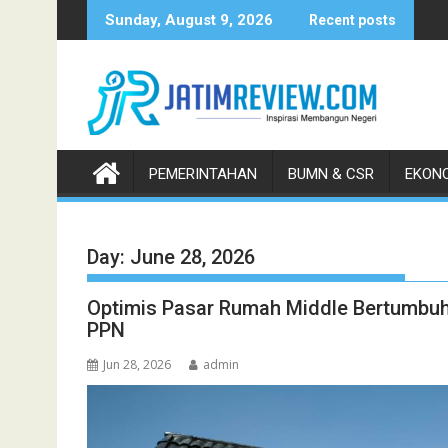
Skip
Sunday, August 9, 2026
Recent posts
to
content
PEMERINTAHAN
BUMN & CSR
EKONO
Day:
June 28, 2026
Optimis Pasar Rumah Middle Bertumbuh,
PPN
Jun 28, 2026
admin