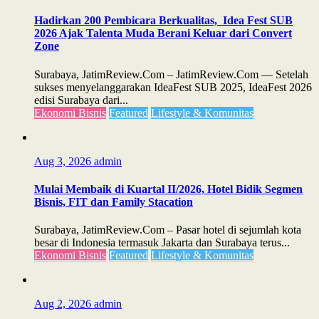
Hadirkan 200 Pembicara Berkualitas, Idea Fest SUB
2026 Ajak Talenta Muda Berani Keluar dari Convert
Zone
Surabaya, JatimReview.Com – JatimReview.Com — Setelah
sukses menyelanggarakan IdeaFest SUB 2025, IdeaFest 2026
edisi Surabaya dari...
Ekonomi Bisnis
Featured
Lifestyle & Komunitas
Aug 3, 2026
admin
Mulai Membaik di Kuartal II/2026, Hotel Bidik Segmen
Bisnis, FIT dan Family Stacation
Surabaya, JatimReview.Com – Pasar hotel di sejumlah kota
besar di Indonesia termasuk Jakarta dan Surabaya terus...
Ekonomi Bisnis
Featured
Lifestyle & Komunitas
Aug 2, 2026
admin