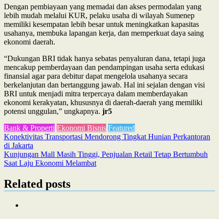
Dengan pembiayaan yang memadai dan akses permodalan yang
lebih mudah melalui KUR, pelaku usaha di wilayah Sumenep
memiliki kesempatan lebih besar untuk meningkatkan kapasitas
usahanya, membuka lapangan kerja, dan memperkuat daya saing
ekonomi daerah.
“Dukungan BRI tidak hanya sebatas penyaluran dana, tetapi juga
mencakup pemberdayaan dan pendampingan usaha serta edukasi
finansial agar para debitur dapat mengelola usahanya secara
berkelanjutan dan bertanggung jawab. Hal ini sejalan dengan visi
BRI untuk menjadi mitra terpercaya dalam memberdayakan
ekonomi kerakyatan, khususnya di daerah-daerah yang memiliki
potensi unggulan,” ungkapnya.
jr5
Bank & Properti
Ekonomi Bisnis
Featured
Post
Konektivitas Transportasi Mendorong Tingkat Hunian Perkantoran
di Jakarta
navigation
Kunjungan Mall Masih Tinggi, Penjualan Retail Tetap Bertumbuh
Saat Laju Ekonomi Melambat
Related posts