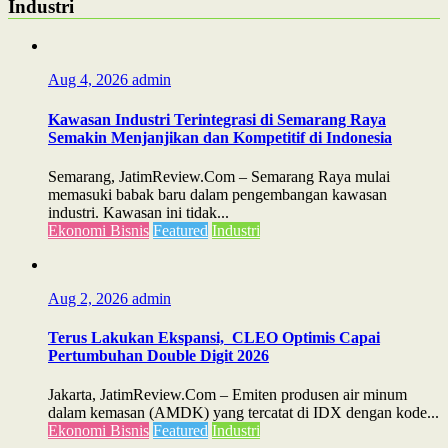
Industri
Aug 4, 2026
admin
Kawasan Industri Terintegrasi di Semarang Raya
Semakin Menjanjikan dan Kompetitif di Indonesia
Semarang, JatimReview.Com – Semarang Raya mulai
memasuki babak baru dalam pengembangan kawasan
industri. Kawasan ini tidak...
Ekonomi Bisnis
Featured
Industri
Aug 2, 2026
admin
Terus Lakukan Ekspansi, CLEO Optimis Capai
Pertumbuhan Double Digit 2026
Jakarta, JatimReview.Com – Emiten produsen air minum
dalam kemasan (AMDK) yang tercatat di IDX dengan kode...
Ekonomi Bisnis
Featured
Industri