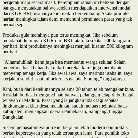
bergerak maju secara masif. Perempuan ramah ini bahkan dengan
bangga menyatakan bahwa setelah mendapatkan intervensi modal
dari KUR BRI, usahanya kini makin berkembang. Skala produksi
harian meningkat tajam demi memenuhi permintaan pasar yang tak
pernah sepi.
Produksi gula merahnya pun terus meningkat. Jika sebelum
mendapat dukungan KUR dari BRI rata-rata sekitar 200 kilogram
per hari, kini produksinya meningkat menjadi kisaran 500 kilogram
per hari.
“Alhamdulillah, kami juga bisa membantu warga sekitar. Selain
menerima hasil bahan baku dari mereka, kami juga membantu
menyerap tenaga kerja. Jika awal-awal saya merintis usaha ini saya
kerjakan sendiri, saat ini pekerja saya ada 6 orang,” ungkapnya.
Kini, buah dari ketekunannya selama 20 tahun telah mengakar kuat.
Rosidah berhasil mengunci hati banyak pelanggan tetap di berbagai
wilayah di Madura. Pasar yang ia jangkau tidak lagi sebatas
lingkungan sekitar desa, melainkan sudah meluas melintasi batas
kabupaten, menjangkau daerah Pamekasan, Sampang, hingga
Bangkalan.
Sistem pemasarannya pun kini berjalan lebih modern dan praktis
berkat kepercayaan yang telah terbangun lama. Para pemilik toko