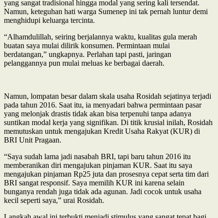
yang sangat tradisional hingga modal yang sering kali tersendat.
Namun, keteguhan hati warga Sumenep ini tak pernah luntur demi
menghidupi keluarga tercinta.
“Alhamdulillah, seiring berjalannya waktu, kualitas gula merah
buatan saya mulai dilirik konsumen. Permintaan mulai
berdatangan,” ungkapnya. Perlahan tapi pasti, jaringan
pelanggannya pun mulai meluas ke berbagai daerah.
Namun, lompatan besar dalam skala usaha Rosidah sejatinya terjadi
pada tahun 2016. Saat itu, ia menyadari bahwa permintaan pasar
yang melonjak drastis tidak akan bisa terpenuhi tanpa adanya
suntikan modal kerja yang signifikan. Di titik krusial inilah, Rosidah
memutuskan untuk mengajukan Kredit Usaha Rakyat (KUR) di
BRI Unit Pragaan.
“Saya sudah lama jadi nasabah BRI, tapi baru tahun 2016 itu
memberanikan diri mengajukan pinjaman KUR. Saat itu saya
mengajukan pinjaman Rp25 juta dan prosesnya cepat serta tim dari
BRI sangat responsif. Saya memilih KUR ini karena selain
bunganya rendah juga tidak ada agunan. Jadi cocok untuk usaha
kecil seperti saya,” urai Rosidah.
Langkah awal ini terbukti menjadi stimulus yang sangat tepat bagi