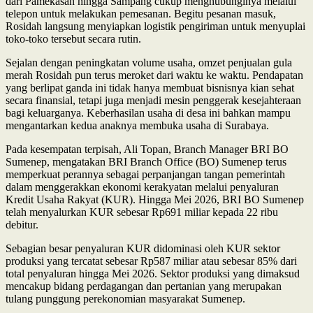
dari Pamekasan hingga Sampang cukup menghubunginya melalui
telepon untuk melakukan pemesanan. Begitu pesanan masuk,
Rosidah langsung menyiapkan logistik pengiriman untuk menyuplai
toko-toko tersebut secara rutin.
Sejalan dengan peningkatan volume usaha, omzet penjualan gula
merah Rosidah pun terus meroket dari waktu ke waktu. Pendapatan
yang berlipat ganda ini tidak hanya membuat bisnisnya kian sehat
secara finansial, tetapi juga menjadi mesin penggerak kesejahteraan
bagi keluarganya. Keberhasilan usaha di desa ini bahkan mampu
mengantarkan kedua anaknya membuka usaha di Surabaya.
Pada kesempatan terpisah, Ali Topan, Branch Manager BRI BO
Sumenep, mengatakan BRI Branch Office (BO) Sumenep terus
memperkuat perannya sebagai perpanjangan tangan pemerintah
dalam menggerakkan ekonomi kerakyatan melalui penyaluran
Kredit Usaha Rakyat (KUR). Hingga Mei 2026, BRI BO Sumenep
telah menyalurkan KUR sebesar Rp691 miliar kepada 22 ribu
debitur.
Sebagian besar penyaluran KUR didominasi oleh KUR sektor
produksi yang tercatat sebesar Rp587 miliar atau sebesar 85% dari
total penyaluran hingga Mei 2026. Sektor produksi yang dimaksud
mencakup bidang perdagangan dan pertanian yang merupakan
tulang punggung perekonomian masyarakat Sumenep.