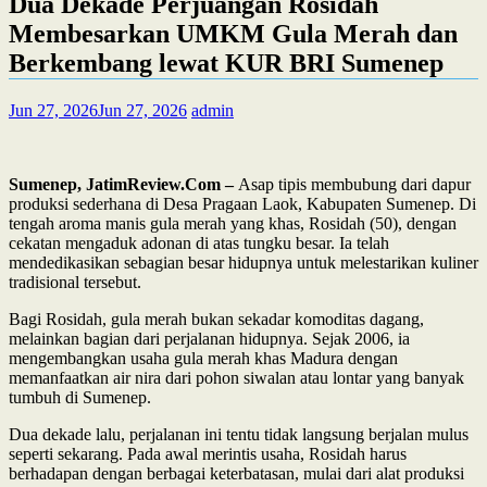
Dua Dekade Perjuangan Rosidah
Membesarkan UMKM Gula Merah dan
Berkembang lewat KUR BRI Sumenep
Jun 27, 2026
Jun 27, 2026
admin
Sumenep, JatimReview.Com –
Asap tipis membubung dari dapur
produksi sederhana di Desa Pragaan Laok, Kabupaten Sumenep. Di
tengah aroma manis gula merah yang khas, Rosidah (50), dengan
cekatan mengaduk adonan di atas tungku besar. Ia telah
mendedikasikan sebagian besar hidupnya untuk melestarikan kuliner
tradisional tersebut.
Bagi Rosidah, gula merah bukan sekadar komoditas dagang,
melainkan bagian dari perjalanan hidupnya. Sejak 2006, ia
mengembangkan usaha gula merah khas Madura dengan
memanfaatkan air nira dari pohon siwalan atau lontar yang banyak
tumbuh di Sumenep.
Dua dekade lalu, perjalanan ini tentu tidak langsung berjalan mulus
seperti sekarang. Pada awal merintis usaha, Rosidah harus
berhadapan dengan berbagai keterbatasan, mulai dari alat produksi