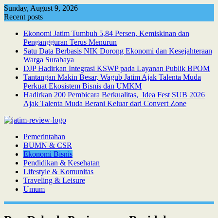
Skip
Sunday, August 9, 2026
to
Recent posts
content
Ekonomi Jatim Tumbuh 5,84 Persen, Kemiskinan dan
Pengangguran Terus Menurun
Satu Data Berbasis NIK Dorong Ekonomi dan Kesejahteraan
Warga Surabaya
DJP Hadirkan Integrasi KSWP pada Layanan Publik BPOM
Tantangan Makin Besar, Wagub Jatim Ajak Talenta Muda
Perkuat Ekosistem Bisnis dan UMKM
Hadirkan 200 Pembicara Berkualitas, Idea Fest SUB 2026
Ajak Talenta Muda Berani Keluar dari Convert Zone
Pemerintahan
BUMN & CSR
Ekonomi Bisnis
Pendidikan & Kesehatan
Lifestyle & Komunitas
Traveling & Leisure
Umum