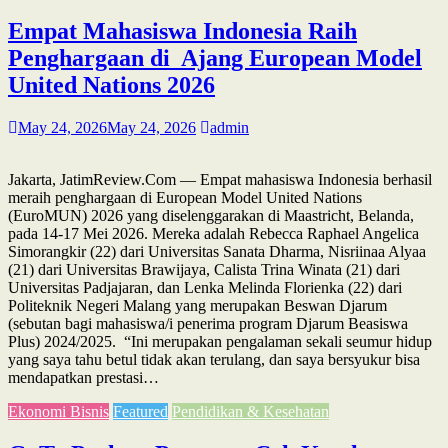
Empat Mahasiswa Indonesia Raih
Penghargaan di Ajang European Model
United Nations 2026
May 24, 2026
May 24, 2026
admin
Jakarta, JatimReview.Com — Empat mahasiswa Indonesia berhasil
meraih penghargaan di European Model United Nations
(EuroMUN) 2026 yang diselenggarakan di Maastricht, Belanda,
pada 14-17 Mei 2026. Mereka adalah Rebecca Raphael Angelica
Simorangkir (22) dari Universitas Sanata Dharma, Nisriinaa Alyaa
(21) dari Universitas Brawijaya, Calista Trina Winata (21) dari
Universitas Padjajaran, dan Lenka Melinda Florienka (22) dari
Politeknik Negeri Malang yang merupakan Beswan Djarum
(sebutan bagi mahasiswa/i penerima program Djarum Beasiswa
Plus) 2024/2025. “Ini merupakan pengalaman sekali seumur hidup
yang saya tahu betul tidak akan terulang, dan saya bersyukur bisa
mendapatkan prestasi…
Ekonomi Bisnis
Featured
Pendidikan & Kesehatan