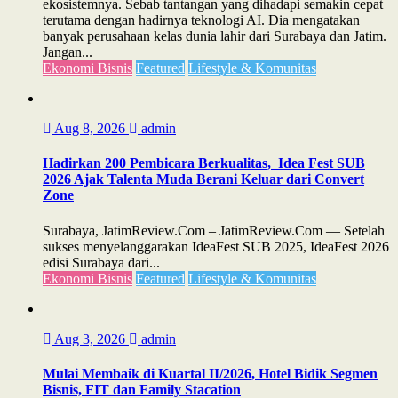
ekosistemnya. Sebab tantangan yang dihadapi semakin cepat
terutama dengan hadirnya teknologi AI. Dia mengatakan
banyak perusahaan kelas dunia lahir dari Surabaya dan Jatim.
Jangan...
Ekonomi Bisnis
Featured
Lifestyle & Komunitas
Aug 8, 2026
admin
Hadirkan 200 Pembicara Berkualitas, Idea Fest SUB
2026 Ajak Talenta Muda Berani Keluar dari Convert
Zone
Surabaya, JatimReview.Com – JatimReview.Com — Setelah
sukses menyelanggarakan IdeaFest SUB 2025, IdeaFest 2026
edisi Surabaya dari...
Ekonomi Bisnis
Featured
Lifestyle & Komunitas
Aug 3, 2026
admin
Mulai Membaik di Kuartal II/2026, Hotel Bidik Segmen
Bisnis, FIT dan Family Stacation