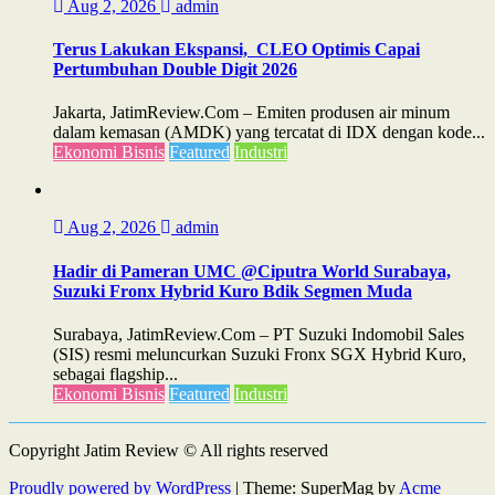
Aug 2, 2026
admin
Terus Lakukan Ekspansi, CLEO Optimis Capai
Pertumbuhan Double Digit 2026
Jakarta, JatimReview.Com – Emiten produsen air minum
dalam kemasan (AMDK) yang tercatat di IDX dengan kode...
Ekonomi Bisnis
Featured
Industri
Aug 2, 2026
admin
Hadir di Pameran UMC @Ciputra World Surabaya,
Suzuki Fronx Hybrid Kuro Bdik Segmen Muda
Surabaya, JatimReview.Com – PT Suzuki Indomobil Sales
(SIS) resmi meluncurkan Suzuki Fronx SGX Hybrid Kuro,
sebagai flagship...
Ekonomi Bisnis
Featured
Industri
Copyright Jatim Review © All rights reserved
Proudly powered by WordPress
|
Theme: SuperMag by
Acme