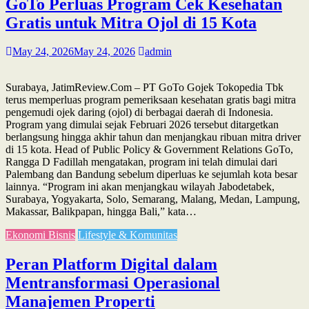
GoTo Perluas Program Cek Kesehatan
Gratis untuk Mitra Ojol di 15 Kota
May 24, 2026
May 24, 2026
admin
Surabaya, JatimReview.Com – PT GoTo Gojek Tokopedia Tbk
terus memperluas program pemeriksaan kesehatan gratis bagi mitra
pengemudi ojek daring (ojol) di berbagai daerah di Indonesia.
Program yang dimulai sejak Februari 2026 tersebut ditargetkan
berlangsung hingga akhir tahun dan menjangkau ribuan mitra driver
di 15 kota. Head of Public Policy & Government Relations GoTo,
Rangga D Fadillah mengatakan, program ini telah dimulai dari
Palembang dan Bandung sebelum diperluas ke sejumlah kota besar
lainnya. “Program ini akan menjangkau wilayah Jabodetabek,
Surabaya, Yogyakarta, Solo, Semarang, Malang, Medan, Lampung,
Makassar, Balikpapan, hingga Bali,” kata…
Ekonomi Bisnis
Lifestyle & Komunitas
Peran Platform Digital dalam
Mentransformasi Operasional
Manajemen Properti