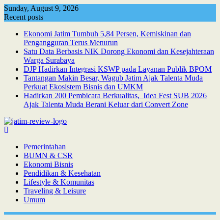
Skip
Sunday, August 9, 2026
to
Recent posts
content
Ekonomi Jatim Tumbuh 5,84 Persen, Kemiskinan dan
Pengangguran Terus Menurun
Satu Data Berbasis NIK Dorong Ekonomi dan Kesejahteraan
Warga Surabaya
DJP Hadirkan Integrasi KSWP pada Layanan Publik BPOM
Tantangan Makin Besar, Wagub Jatim Ajak Talenta Muda
Perkuat Ekosistem Bisnis dan UMKM
Hadirkan 200 Pembicara Berkualitas, Idea Fest SUB 2026
Ajak Talenta Muda Berani Keluar dari Convert Zone
Pemerintahan
BUMN & CSR
Ekonomi Bisnis
Pendidikan & Kesehatan
Lifestyle & Komunitas
Traveling & Leisure
Umum