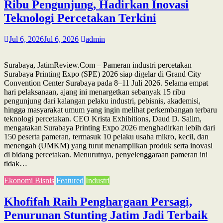
Ribu Pengunjung, Hadirkan Inovasi
Teknologi Percetakan Terkini
Jul 6, 2026
Jul 6, 2026
admin
Surabaya, JatimReview.Com – Pameran industri percetakan
Surabaya Printing Expo (SPE) 2026 siap digelar di Grand City
Convention Center Surabaya pada 8–11 Juli 2026. Selama empat
hari pelaksanaan, ajang ini menargetkan sebanyak 15 ribu
pengunjung dari kalangan pelaku industri, pebisnis, akademisi,
hingga masyarakat umum yang ingin melihat perkembangan terbaru
teknologi percetakan. CEO Krista Exhibitions, Daud D. Salim,
mengatakan Surabaya Printing Expo 2026 menghadirkan lebih dari
150 peserta pameran, termasuk 10 pelaku usaha mikro, kecil, dan
menengah (UMKM) yang turut menampilkan produk serta inovasi
di bidang percetakan. Menurutnya, penyelenggaraan pameran ini
tidak…
Ekonomi Bisnis
Featured
Industri
Khofifah Raih Penghargaan Persagi,
Penurunan Stunting Jatim Jadi Terbaik