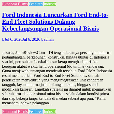
Ekonomi Bisnis
Featured
Industri
Ford Indonesia Luncurkan Ford End-to-
End Fleet Solutions Dukung
Keberlangsungan Operasional Bisnis
Jul 6, 2026
Jul 6, 2026
admin
Jakarta, JatimReview.Com – Di tengah ketatnya persaingan industri
pertambangan, perkebunan, konstruksi, hingga utilitas di Indonesia
saat ini, perusahaan berskala besar kerap menghadapi risiko
kerugian akibat waktu henti operasional (downtime) kendaraan.
Guna menjawab tantangan mendesak tersebut, Ford RMA Indonesia
resmi meluncurkan Ford End-to-End Fleet Solutions, sebuah
pendekatan menyeluruh yang mengintegrasikan unit kendaraan
tangguh, layanan purna jual, dukungan teknis, hingga solusi
modifikasi karoseri. Langkah strategis ini diambil untuk memastikan
seluruh armada operasional mitra bisnis selalu dalam kondisi prima
dan siap bekerja tanpa kendala di medan seberat apa pun. “Kami
memahami bahwa pelanggan…
Ekonomi Bisnis
Featured
Industri