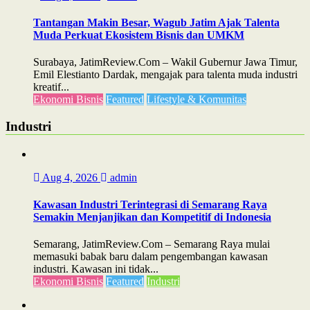
Tantangan Makin Besar, Wagub Jatim Ajak Talenta
Muda Perkuat Ekosistem Bisnis dan UMKM
Surabaya, JatimReview.Com – Wakil Gubernur Jawa Timur,
Emil Elestianto Dardak, mengajak para talenta muda industri
kreatif...
Ekonomi Bisnis
Featured
Lifestyle & Komunitas
Industri
Aug 4, 2026
admin
Kawasan Industri Terintegrasi di Semarang Raya
Semakin Menjanjikan dan Kompetitif di Indonesia
Semarang, JatimReview.Com – Semarang Raya mulai
memasuki babak baru dalam pengembangan kawasan
industri. Kawasan ini tidak...
Ekonomi Bisnis
Featured
Industri