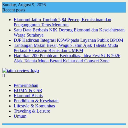
Skip
Sunday, August 9, 2026
to
Recent posts
content
Ekonomi Jatim Tumbuh 5,84 Persen, Kemiskinan dan
Pengangguran Terus Menurun
Satu Data Berbasis NIK Dorong Ekonomi dan Kesejahteraan
Warga Surabaya
DJP Hadirkan Integrasi KSWP pada Layanan Publik BPOM
Tantangan Makin Besar, Wagub Jatim Ajak Talenta Muda
Perkuat Ekosistem Bisnis dan UMKM
Hadirkan 200 Pembicara Berkualitas, Idea Fest SUB 2026
Ajak Talenta Muda Berani Keluar dari Convert Zone
Pemerintahan
BUMN & CSR
Ekonomi Bisnis
Pendidikan & Kesehatan
Lifestyle & Komunitas
Traveling & Leisure
Umum