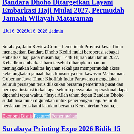
Bandara Dhoho Ditargetkan Layani
Embarkasi Haji Mulai 2027, Permudah
Jamaah Wilayah Mataraman
Jul 6, 2026
Jul 6, 2026
admin
Surabaya, JatimReview.Com – Pemerintah Provinsi Jawa Timur
menargetkan Bandara Dhoho Kediri mulai beroperasi sebagai
embarkasi haji pada musim haji 1448 Hijriah atau tahun 2027.
Kehadiran embarkasi baru tersebut diharapkan mampu
meningkatkan kualitas layanan sekaligus mempermudah akses
keberangkatan jamaah haji, khususnya dari kawasan Mataraman.
Gubernur Jawa Timur Khofifah Indar Parawansa mengatakan
seluruh persiapan terus dilakukan bersama pemerintah pusat dan
berbagai instansi terkait agar seluruh persyaratan operasional dapat
dipenuhi tepat waktu. “Insya Allah tahun depan Bandara Dhoho
sudah bisa mulai digunakan untuk penerbangan haji. Seluruh
persiapan terus kami lakukan bersama Kementerian Agama,…
Ekonomi Bisnis
Featured
Pemerintahan
Surabaya Printing Expo 2026 Bidik 15