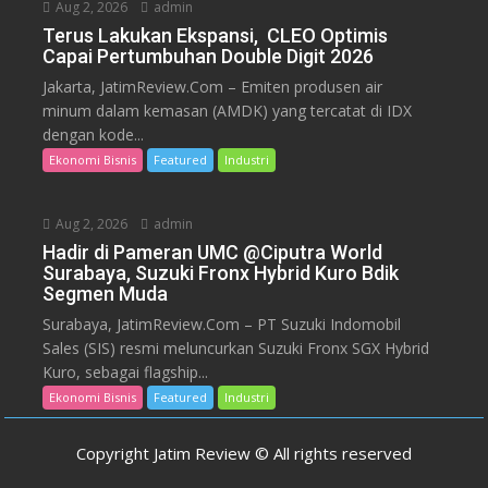
Aug 2, 2026
admin
Terus Lakukan Ekspansi, CLEO Optimis
Capai Pertumbuhan Double Digit 2026
Jakarta, JatimReview.Com – Emiten produsen air
minum dalam kemasan (AMDK) yang tercatat di IDX
dengan kode...
Ekonomi Bisnis
Featured
Industri
Aug 2, 2026
admin
Hadir di Pameran UMC @Ciputra World
Surabaya, Suzuki Fronx Hybrid Kuro Bdik
Segmen Muda
Surabaya, JatimReview.Com – PT Suzuki Indomobil
Sales (SIS) resmi meluncurkan Suzuki Fronx SGX Hybrid
Kuro, sebagai flagship...
Ekonomi Bisnis
Featured
Industri
Copyright Jatim Review © All rights reserved