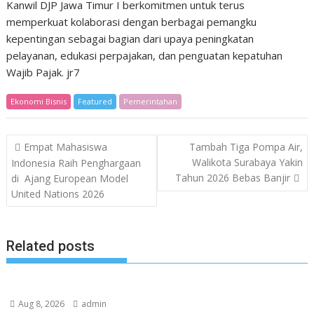
Kanwil DJP Jawa Timur I berkomitmen untuk terus
memperkuat kolaborasi dengan berbagai pemangku
kepentingan sebagai bagian dari upaya peningkatan
pelayanan, edukasi perpajakan, dan penguatan kepatuhan
Wajib Pajak. jr7
Ekonomi Bisnis
Featured
Pemerintahan
Post
Empat Mahasiswa
Tambah Tiga Pompa Air,
navigation
Walikota Surabaya Yakin
Indonesia Raih Penghargaan
Tahun 2026 Bebas Banjir
di Ajang European Model
United Nations 2026
Related posts
Aug 8, 2026
admin