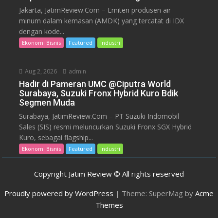
Jakarta, JatimReview.Com – Emiten produsen air
minum dalam kemasan (AMDK) yang tercatat di IDX
dengan kode...
Ekonomi Bisnis
Featured
Industri
Aug 2, 2026
admin
Hadir di Pameran UMC @Ciputra World
Surabaya, Suzuki Fronx Hybrid Kuro Bdik
Segmen Muda
Surabaya, JatimReview.Com – PT Suzuki Indomobil
Sales (SIS) resmi meluncurkan Suzuki Fronx SGX Hybrid
Kuro, sebagai flagship...
Ekonomi Bisnis
Featured
Industri
Copyright Jatim Review © All rights reserved
Proudly powered by WordPress
|
Theme: SuperMag by
Acme
Themes