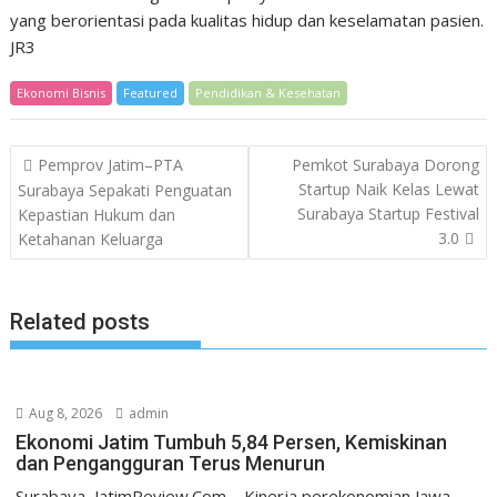
yang berorientasi pada kualitas hidup dan keselamatan pasien.
JR3
Ekonomi Bisnis
Featured
Pendidikan & Kesehatan
Post
Pemprov Jatim–PTA
Pemkot Surabaya Dorong
navigation
Startup Naik Kelas Lewat
Surabaya Sepakati Penguatan
Surabaya Startup Festival
Kepastian Hukum dan
3.0
Ketahanan Keluarga
Related posts
Aug 8, 2026
admin
Ekonomi Jatim Tumbuh 5,84 Persen, Kemiskinan
dan Pengangguran Terus Menurun
Surabaya, JatimReview.Com – Kinerja perekonomian Jawa