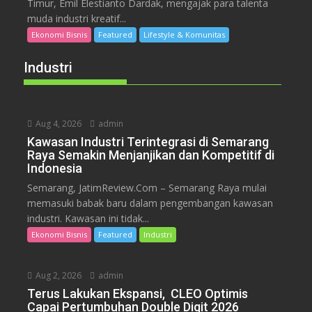
Timur, Emil Elestianto Dardak, mengajak para talenta
muda industri kreatif...
Ekonomi Bisnis
Featured
Lifestyle & Komunitas
Industri
Aug 4, 2026
admin
Kawasan Industri Terintegrasi di Semarang
Raya Semakin Menjanjikan dan Kompetitif di
Indonesia
Semarang, JatimReview.Com – Semarang Raya mulai
memasuki babak baru dalam pengembangan kawasan
industri. Kawasan ini tidak...
Ekonomi Bisnis
Featured
Industri
Aug 2, 2026
admin
Terus Lakukan Ekspansi, CLEO Optimis
Capai Pertumbuhan Double Digit 2026