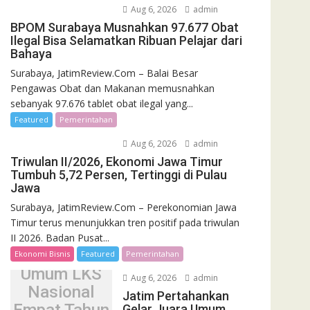
Aug 6, 2026
admin
BPOM Surabaya Musnahkan 97.677 Obat
Ilegal Bisa Selamatkan Ribuan Pelajar dari
Bahaya
Surabaya, JatimReview.Com – Balai Besar
Pengawas Obat dan Makanan memusnahkan
sebanyak 97.676 tablet obat ilegal yang...
Featured
Pemerintahan
Aug 6, 2026
admin
Triwulan II/2026, Ekonomi Jawa Timur
Tumbuh 5,72 Persen, Tertinggi di Pulau
Jawa
Surabaya, JatimReview.Com – Perekonomian Jawa
Jatim
Timur terus menunjukkan tren positif pada triwulan
Pertahankan
II 2026. Badan Pusat...
Gelar Juara
Ekonomi Bisnis
Featured
Pemerintahan
Umum LKS
Aug 6, 2026
admin
Nasional
Jatim Pertahankan
Gelar Juara Umum