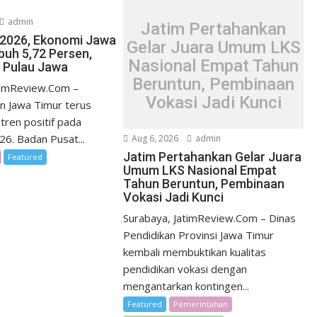
admin
Jatim Pertahankan
I/2026, Ekonomi Jawa
Gelar Juara Umum LKS
uh 5,72 Persen,
Nasional Empat Tahun
i Pulau Jawa
Beruntun, Pembinaan
timReview.Com –
Vokasi Jadi Kunci
n Jawa Timur terus
tren positif pada
026. Badan Pusat...
Aug 6, 2026
admin
Jatim Pertahankan Gelar Juara
Featured
Umum LKS Nasional Empat
Tahun Beruntun, Pembinaan
Vokasi Jadi Kunci
Surabaya, JatimReview.Com – Dinas
Pendidikan Provinsi Jawa Timur
kembali membuktikan kualitas
pendidikan vokasi dengan
mengantarkan kontingen...
Featured
Pemerintahan