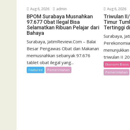
Aug 6, 2026
admin
Aug 6, 2026
BPOM Surabaya Musnahkan
Triwulan I
97.677 Obat Ilegal Bisa
Timur Tumb
Selamatkan Ribuan Pelajar dari
Tertinggi d
Bahaya
Surabaya, Ja
Surabaya, JatimReview.Com – Balai
Perekonomia
Besar Pengawas Obat dan Makanan
menunjukkan 
memusnahkan sebanyak 97.676
triwulan II 2
tablet obat ilegal yang...
Ekonomi Bisnis
Featured
Pemerintahan
Pemerintahan