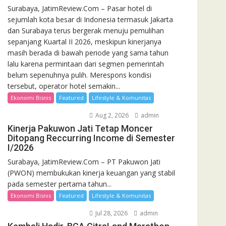
Surabaya, JatimReview.Com – Pasar hotel di
sejumlah kota besar di Indonesia termasuk Jakarta
dan Surabaya terus bergerak menuju pemulihan
sepanjang Kuartal II 2026, meskipun kinerjanya
masih berada di bawah periode yang sama tahun
lalu karena permintaan dari segmen pemerintah
belum sepenuhnya pulih. Merespons kondisi
tersebut, operator hotel semakin...
Ekonomi Bisnis
Featured
Lifestyle & Komunitas
Aug 2, 2026
admin
Kinerja Pakuwon Jati Tetap Moncer
Ditopang Reccurring Income di Semester
I/2026
Surabaya, JatimReview.Com – PT Pakuwon Jati
(PWON) membukukan kinerja keuangan yang stabil
pada semester pertama tahun...
Ekonomi Bisnis
Featured
Lifestyle & Komunitas
Jul 28, 2026
admin