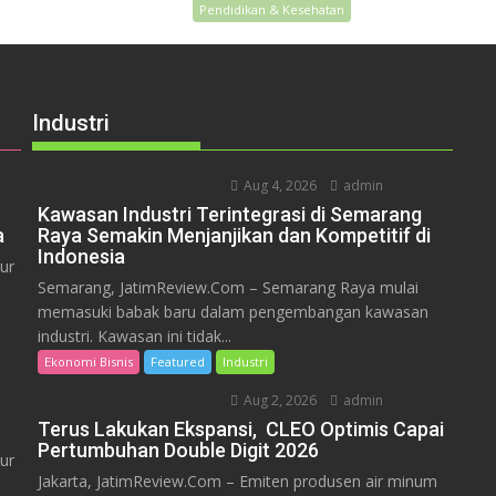
Pendidikan & Kesehatan
Industri
Aug 4, 2026
admin
Kawasan Industri Terintegrasi di Semarang
a
Raya Semakin Menjanjikan dan Kompetitif di
Indonesia
ur
Semarang, JatimReview.Com – Semarang Raya mulai
memasuki babak baru dalam pengembangan kawasan
industri. Kawasan ini tidak...
Ekonomi Bisnis
Featured
Industri
Aug 2, 2026
admin
Terus Lakukan Ekspansi, CLEO Optimis Capai
Pertumbuhan Double Digit 2026
ur
Jakarta, JatimReview.Com – Emiten produsen air minum