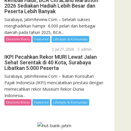
Kembali Hadir, BCA CitraLand Marathon
2026 Sediakan Hadiah Lebih Besar dan
Peserta Lebih Banyak
Surabaya, JatimReview.Com – Setelah sukses
menghadirkan hampir 6.000 pelari dari berbagai
daerah pada tahun 2025, BCA...
Ekonomi Bisnis
Featured
Lifestyle & Komunitas
Jul 27, 2026
admin
IKPI Pecahkan Rekor MURI Lewat Jalan
Sehat Serentak di 40 Kota, Surabaya
Libatkan 5.000 Peserta
Surabaya, JatimReview.Com – Ikatan Konsultan
Pajak Indonesia (IKPI) mencatatkan prestasi dengan
memecahkan rekor Museum Rekor-Dunia
Indonesia...
Ekonomi Bisnis
Featured
Lifestyle & Komunitas