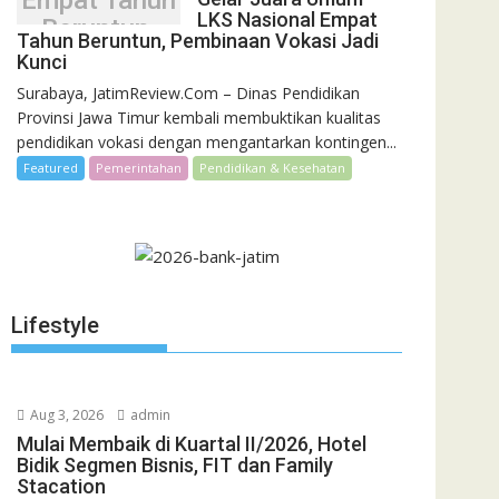
Empat Tahun
LKS Nasional Empat
Beruntun,
Tahun Beruntun, Pembinaan Vokasi Jadi
Pembinaan
Kunci
Vokasi Jadi
Surabaya, JatimReview.Com – Dinas Pendidikan
Kunci
Provinsi Jawa Timur kembali membuktikan kualitas
pendidikan vokasi dengan mengantarkan kontingen...
Featured
Pemerintahan
Pendidikan & Kesehatan
Lifestyle
Aug 3, 2026
admin
Mulai Membaik di Kuartal II/2026, Hotel
Bidik Segmen Bisnis, FIT dan Family
Stacation