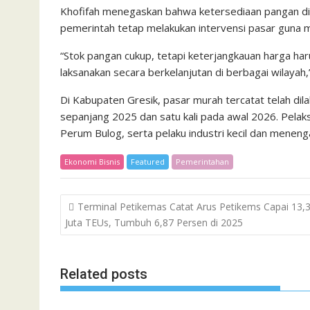
Khofifah menegaskan bahwa ketersediaan pangan di
pemerintah tetap melakukan intervensi pasar guna m
“Stok pangan cukup, tetapi keterjangkauan harga har
laksanakan secara berkelanjutan di berbagai wilayah,
Di Kabupaten Gresik, pasar murah tercatat telah dilak
sepanjang 2025 dan satu kali pada awal 2026. Pelaks
Perum Bulog, serta pelaku industri kecil dan menen
Ekonomi Bisnis
Featured
Pemerintahan
Post
Terminal Petikemas Catat Arus Petikems Capai 13,
navigation
Juta TEUs, Tumbuh 6,87 Persen di 2025
Related posts