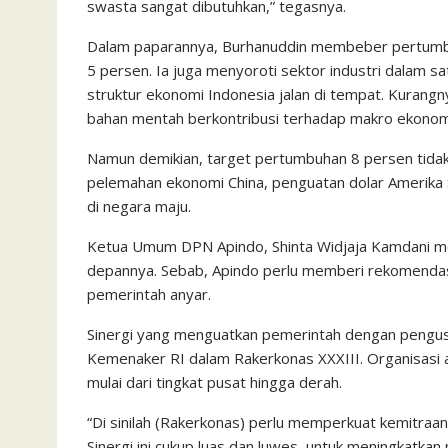
swasta sangat dibutuhkan,” tegasnya.
Dalam paparannya, Burhanuddin membeber pertumbu
5 persen. Ia juga menyoroti sektor industri dalam sa
struktur ekonomi Indonesia jalan di tempat. Kurang
bahan mentah berkontribusi terhadap makro ekonomi
Namun demikian, target pertumbuhan 8 persen tidak
pelemahan ekonomi China, penguatan dolar Amerika Se
di negara maju.
Ketua Umum DPN Apindo, Shinta Widjaja Kamdani me
depannya. Sebab, Apindo perlu memberi rekomenda
pemerintah anyar.
Sinergi yang menguatkan pemerintah dengan pengusa
Kemenaker RI dalam Rakerkonas XXXIII. Organisasi 
mulai dari tingkat pusat hingga derah.
“Di sinilah (Rakerkonas) perlu memperkuat kemitraa
Sinergi ini cukup luas dan luwes, untuk meningkatkan