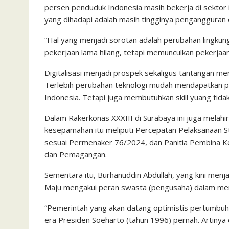
persen penduduk Indonesia masih bekerja di sektor
yang dihadapi adalah masih tingginya pengangguran di
“Hal yang menjadi sorotan adalah perubahan lingkunga
pekerjaan lama hilang, tetapi memunculkan pekerjaan
Digitalisasi menjadi prospek sekaligus tantangan m
Terlebih perubahan teknologi mudah mendapatkan pek
Indonesia. Tetapi juga membutuhkan skill yuang tidak 
Dalam Rakerkonas XXXIII di Surabaya ini juga mela
kesepamahan itu meliputi Percepatan Pelaksanaan St
sesuai Permenaker 76/2024, dan Panitia Pembina K
dan Pemagangan.
Sementara itu, Burhanuddin Abdullah, yang kini men
Maju mengakui peran swasta (pengusaha) dalam me
“Pemerintah yang akan datang optimistis pertumbuha
era Presiden Soeharto (tahun 1996) pernah. Artinya d