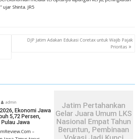
 ujar Shinta. JR5
DJP Jatim Adakan Edukasi Coretax untuk Wajib Pajak
Prioritas
admin
Jatim Pertahankan
I/2026, Ekonomi Jawa
Gelar Juara Umum LKS
uh 5,72 Persen,
Nasional Empat Tahun
i Pulau Jawa
Beruntun, Pembinaan
timReview.Com –
Vokasi Jadi Kunci
n Jawa Timur terus