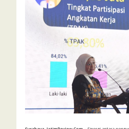
Surabaya, JatimReview.Com –
Sinergi antara pengu