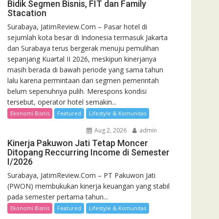
Bidik Segmen Bisnis, FIT dan Family
Stacation
Surabaya, JatimReview.Com – Pasar hotel di
sejumlah kota besar di Indonesia termasuk Jakarta
dan Surabaya terus bergerak menuju pemulihan
sepanjang Kuartal II 2026, meskipun kinerjanya
masih berada di bawah periode yang sama tahun
lalu karena permintaan dari segmen pemerintah
belum sepenuhnya pulih. Merespons kondisi
tersebut, operator hotel semakin...
Ekonomi Bisnis
Featured
Lifestyle & Komunitas
Aug 2, 2026
admin
Kinerja Pakuwon Jati Tetap Moncer
Ditopang Reccurring Income di Semester
I/2026
Surabaya, JatimReview.Com – PT Pakuwon Jati
(PWON) membukukan kinerja keuangan yang stabil
pada semester pertama tahun...
Ekonomi Bisnis
Featured
Lifestyle & Komunitas