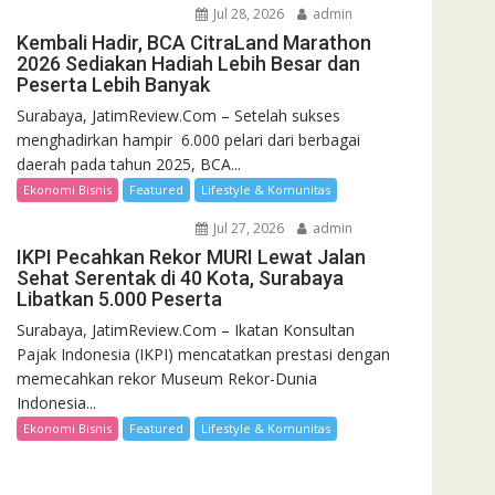
Jul 28, 2026
admin
Kembali Hadir, BCA CitraLand Marathon
2026 Sediakan Hadiah Lebih Besar dan
Peserta Lebih Banyak
Surabaya, JatimReview.Com – Setelah sukses
menghadirkan hampir 6.000 pelari dari berbagai
daerah pada tahun 2025, BCA...
Ekonomi Bisnis
Featured
Lifestyle & Komunitas
Jul 27, 2026
admin
IKPI Pecahkan Rekor MURI Lewat Jalan
Sehat Serentak di 40 Kota, Surabaya
Libatkan 5.000 Peserta
Surabaya, JatimReview.Com – Ikatan Konsultan
Pajak Indonesia (IKPI) mencatatkan prestasi dengan
memecahkan rekor Museum Rekor-Dunia
Indonesia...
Ekonomi Bisnis
Featured
Lifestyle & Komunitas