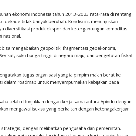
han ekonomi Indonesia tahun 2013-2023 rata-rata di rentang
tu dekade tidak banyak berubah. Kondisi ini, menunjukkan
nya diversifikasi produk ekspor dan ketergantungan komoditas
 nasional.
 bisa mengabaikan geopolitik, fragmentasi geoekonomi,
rikat, suku bunga tinggi di negara maju, dan pengetatan fiskal
ngatakan tugas organisasi yang ia pimpim makin berat ke
si dalam roadmap untuk menyempurnakan kebijakan pada
ha telah ditunjukkan dengan kerja sama antara Apindo dengan
akan mengawal isu-isu yang berkaitan dengan ketenagakerjaan
n strategis, dengan melibatkan pengusaha dan pemerintah.
 perekonomian melalui terciptanya lapangan kerja, peningkatan