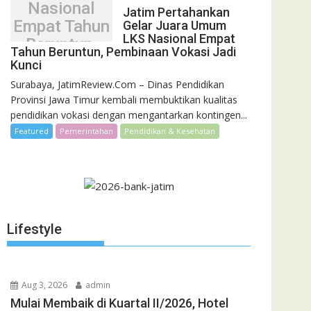
Nasional
Jatim Pertahankan
Empat Tahun
Gelar Juara Umum
LKS Nasional Empat
Beruntun,
Tahun Beruntun, Pembinaan Vokasi Jadi
Pembinaan
Kunci
Vokasi Jadi
Surabaya, JatimReview.Com – Dinas Pendidikan
Kunci
Provinsi Jawa Timur kembali membuktikan kualitas
pendidikan vokasi dengan mengantarkan kontingen...
Featured
Pemerintahan
Pendidikan & Kesehatan
Lifestyle
Aug 3, 2026
admin
Mulai Membaik di Kuartal II/2026, Hotel