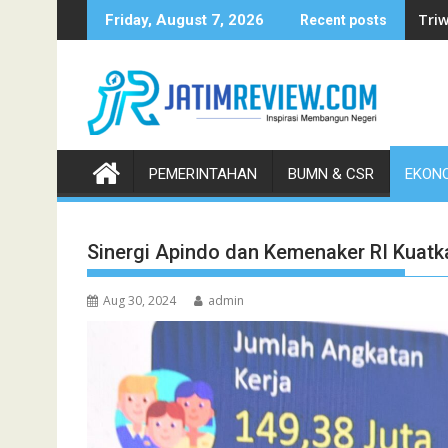
Skip
Triw
Friday, August 7, 2026
Recent posts
to
content
PEMERINTAHAN
BUMN & CSR
EKONO
Sinergi Apindo dan Kemenaker RI Kuatk
Aug 30, 2024
admin