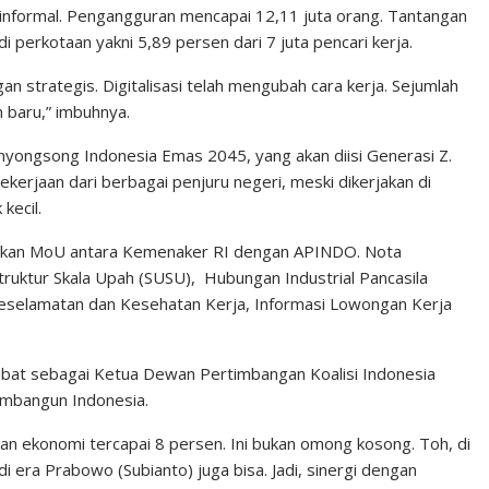
 informal. Pengangguran mencapai 12,11 juta orang. Tantangan
 perkotaan yakni 5,89 persen dari 7 juta pencari kerja.
n strategis. Digitalisasi telah mengubah cara kerja. Sejumlah
 baru,” imbuhnya.
enyongsong Indonesia Emas 2045, yang akan diisi Generasi Z.
erjaan dari berbagai penjuru negeri, meski dikerjakan di
kecil.
hirkan MoU antara Kemenaker RI dengan APINDO. Nota
ruktur Skala Upah (SUSU), Hubungan Industrial Pancasila
eselamatan dan Kesehatan Kerja, Informasi Lowongan Kerja
jabat sebagai Ketua Dewan Pertimbangan Koalisi Indonesia
mbangun Indonesia.
n ekonomi tercapai 8 persen. Ini bukan omong kosong. Toh, di
i era Prabowo (Subianto) juga bisa. Jadi, sinergi dengan