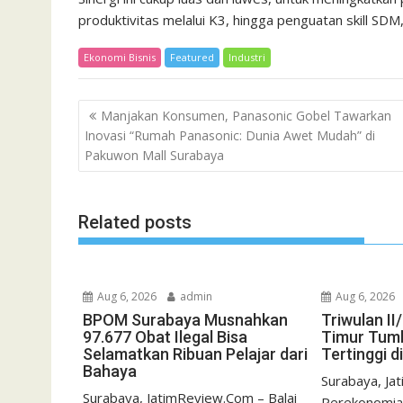
produktivitas melalui K3, hingga penguatan skill SDM,”
Ekonomi Bisnis
Featured
Industri
Post
Manjakan Konsumen, Panasonic Gobel Tawarkan
navigation
Inovasi “Rumah Panasonic: Dunia Awet Mudah” di
Pakuwon Mall Surabaya
Related posts
Aug 6, 2026
admin
Aug 6, 2026
BPOM Surabaya Musnahkan
Triwulan I
97.677 Obat Ilegal Bisa
Timur Tumb
Selamatkan Ribuan Pelajar dari
Tertinggi d
Bahaya
Surabaya, Ja
Surabaya, JatimReview.Com – Balai
Perekonomia