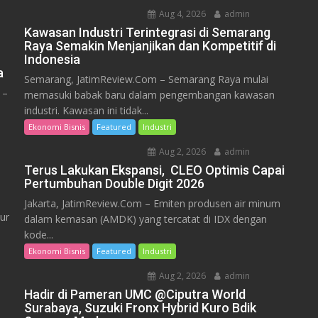
Aug 4, 2026
admin
Kawasan Industri Terintegrasi di Semarang
Raya Semakin Menjanjikan dan Kompetitif di
Indonesia
a
Semarang, JatimReview.Com – Semarang Raya mulai
 –
memasuki babak baru dalam pengembangan kawasan
industri. Kawasan ini tidak...
Ekonomi Bisnis
Featured
Industri
Aug 2, 2026
admin
Terus Lakukan Ekspansi, CLEO Optimis Capai
Pertumbuhan Double Digit 2026
Jakarta, JatimReview.Com – Emiten produsen air minum
ur
dalam kemasan (AMDK) yang tercatat di IDX dengan
kode...
Ekonomi Bisnis
Featured
Industri
Aug 2, 2026
admin
Hadir di Pameran UMC @Ciputra World
Surabaya, Suzuki Fronx Hybrid Kuro Bdik