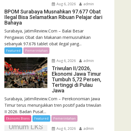
Aug 6, 2026
admin
BPOM Surabaya Musnahkan 97.677 Obat
Ilegal Bisa Selamatkan Ribuan Pelajar dari
Bahaya
Surabaya, JatimReview.Com – Balai Besar
Pengawas Obat dan Makanan memusnahkan
sebanyak 97.676 tablet obat ilegal yang...
Featured
Pemerintahan
Aug 6, 2026
admin
Triwulan II/2026,
Ekonomi Jawa Timur
Tumbuh 5,72 Persen,
Tertinggi di Pulau
Jawa
Surabaya, JatimReview.Com – Perekonomian Jawa
Jatim
Timur terus menunjukkan tren positif pada triwulan
Pertahankan
II 2026. Badan Pusat...
Gelar Juara
Ekonomi Bisnis
Featured
Pemerintahan
Umum LKS
Aug 6, 2026
admin