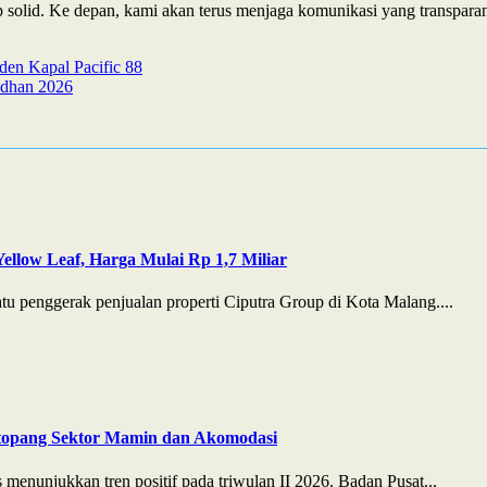
ap solid. Ke depan, kami akan terus menjaga komunikasi yang transpa
den Kapal Pacific 88
adhan 2026
ellow Leaf, Harga Mulai Rp 1,7 Miliar
 penggerak penjualan properti Ciputra Group di Kota Malang....
itopang Sektor Mamin dan Akomodasi
enunjukkan tren positif pada triwulan II 2026. Badan Pusat...