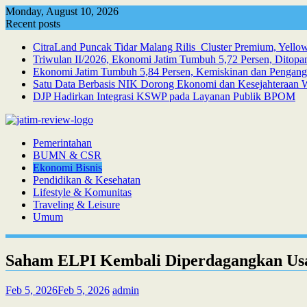
Skip
Monday, August 10, 2026
to
Recent posts
content
CitraLand Puncak Tidar Malang Rilis Cluster Premium, Yellow
Triwulan II/2026, Ekonomi Jatim Tumbuh 5,72 Persen, Ditop
Ekonomi Jatim Tumbuh 5,84 Persen, Kemiskinan dan Pengan
Satu Data Berbasis NIK Dorong Ekonomi dan Kesejahteraan 
DJP Hadirkan Integrasi KSWP pada Layanan Publik BPOM
Pemerintahan
BUMN & CSR
Ekonomi Bisnis
Pendidikan & Kesehatan
Lifestyle & Komunitas
Traveling & Leisure
Umum
Saham ELPI Kembali Diperdagangkan Usa
Feb 5, 2026
Feb 5, 2026
admin