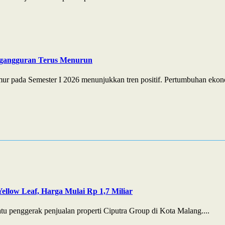
ngangguran Terus Menurun
r pada Semester I 2026 menunjukkan tren positif. Pertumbuhan ekono
ellow Leaf, Harga Mulai Rp 1,7 Miliar
 penggerak penjualan properti Ciputra Group di Kota Malang....