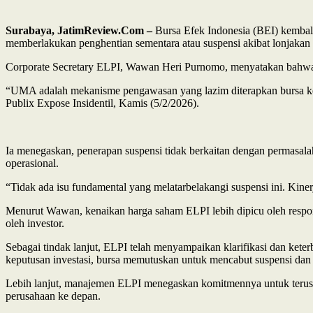
Surabaya, JatimReview.Com –
Bursa Efek Indonesia (BEI) kembal
memberlakukan penghentian sementara atau suspensi akibat lonjakan h
Corporate Secretary ELPI, Wawan Heri Purnomo, menyatakan bahwa s
“UMA adalah mekanisme pengawasan yang lazim diterapkan bursa ketik
Publix Expose Insidentil, Kamis (5/2/2026).
Ia menegaskan, penerapan suspensi tidak berkaitan dengan permasala
operasional.
“Tidak ada isu fundamental yang melatarbelakangi suspensi ini. Kiner
Menurut Wawan, kenaikan harga saham ELPI lebih dipicu oleh respons
oleh investor.
Sebagai tindak lanjut, ELPI telah menyampaikan klarifikasi dan kete
keputusan investasi, bursa memutuskan untuk mencabut suspensi d
Lebih lanjut, manajemen ELPI menegaskan komitmennya untuk terus 
perusahaan ke depan.