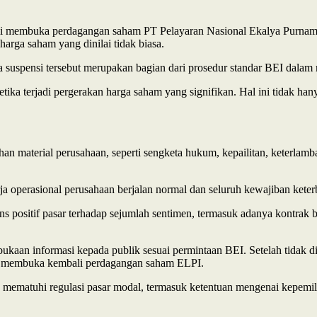
i membuka perdagangan saham PT Pelayaran Nasional Ekalya Purnamasa
arga saham yang dinilai tidak biasa.
uspensi tersebut merupakan bagian dari prosedur standar BEI dalam 
a terjadi pergerakan harga saham yang signifikan. Hal ini tidak hany
han material perusahaan, seperti sengketa hukum, kepailitan, keterla
ja operasional perusahaan berjalan normal dan seluruh kewajiban keter
 positif pasar terhadap sejumlah sentimen, termasuk adanya kontrak b
rbukaan informasi kepada publik sesuai permintaan BEI. Setelah tidak
an membuka kembali perdagangan saham ELPI.
mematuhi regulasi pasar modal, termasuk ketentuan mengenai kepemil