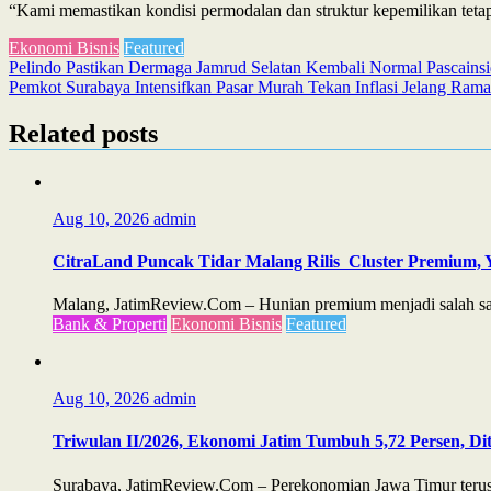
“Kami memastikan kondisi permodalan dan struktur kepemilikan tet
Ekonomi Bisnis
Featured
Post
Pelindo Pastikan Dermaga Jamrud Selatan Kembali Normal Pascainsi
Pemkot Surabaya Intensifkan Pasar Murah Tekan Inflasi Jelang Ram
navigation
Related posts
Aug 10, 2026
admin
CitraLand Puncak Tidar Malang Rilis Cluster Premium, Y
Malang, JatimReview.Com – Hunian premium menjadi salah satu
Bank & Properti
Ekonomi Bisnis
Featured
Aug 10, 2026
admin
Triwulan II/2026, Ekonomi Jatim Tumbuh 5,72 Persen, D
Surabaya, JatimReview.Com – Perekonomian Jawa Timur terus m