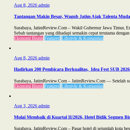
Aug 8, 2026
admin
Tantangan Makin Besar, Wagub Jatim Ajak Talenta Mud
Surabaya, JatimReview.Com – Wakil Gubernur Jawa Timur, Emi
Sebab tantangan yang dihadapi semakin cepat terutama dengan 
Ekonomi Bisnis
Featured
Lifestyle & Komunitas
Aug 8, 2026
admin
Hadirkan 200 Pembicara Berkualitas, Idea Fest SUB 2026
Surabaya, JatimReview.Com – JatimReview.Com — Setelah suks
Ekonomi Bisnis
Featured
Lifestyle & Komunitas
Aug 3, 2026
admin
Mulai Membaik di Kuartal II/2026, Hotel Bidik Segmen Bis
Surabaya, JatimReview.Com – Pasar hotel di sejumlah kota besa