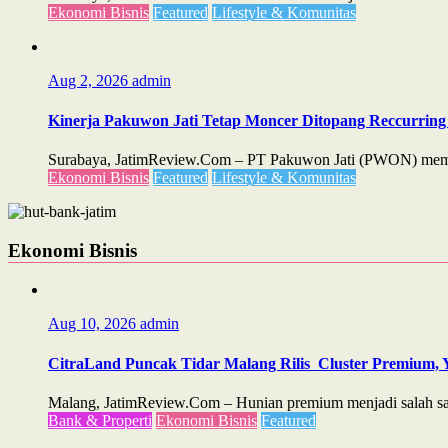
Ekonomi Bisnis
Featured
Lifestyle & Komunitas
Aug 2, 2026
admin
Kinerja Pakuwon Jati Tetap Moncer Ditopang Reccurring 
Surabaya, JatimReview.Com – PT Pakuwon Jati (PWON) membuk
Ekonomi Bisnis
Featured
Lifestyle & Komunitas
Ekonomi Bisnis
Aug 10, 2026
admin
CitraLand Puncak Tidar Malang Rilis Cluster Premium, Y
Malang, JatimReview.Com – Hunian premium menjadi salah satu
Bank & Properti
Ekonomi Bisnis
Featured