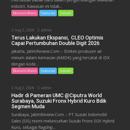
industri. Kawasan ini tidak...
Ekonomi Bisnis
Featured
Industri
Aug 2, 2026
admin
Terus Lakukan Ekspansi, CLEO Optimis
Capai Pertumbuhan Double Digit 2026
Jakarta, JatimReview.Com – Emiten produsen air
minum dalam kemasan (AMDK) yang tercatat di IDX
dengan kode...
Ekonomi Bisnis
Featured
Industri
Aug 2, 2026
admin
Hadir di Pameran UMC @Ciputra World
Surabaya, Suzuki Fronx Hybrid Kuro Bdik
Segmen Muda
Surabaya, JatimReview.Com – PT Suzuki Indomobil
Sales (SIS) resmi meluncurkan Suzuki Fronx SGX Hybrid
Kuro, sebagai flagship...