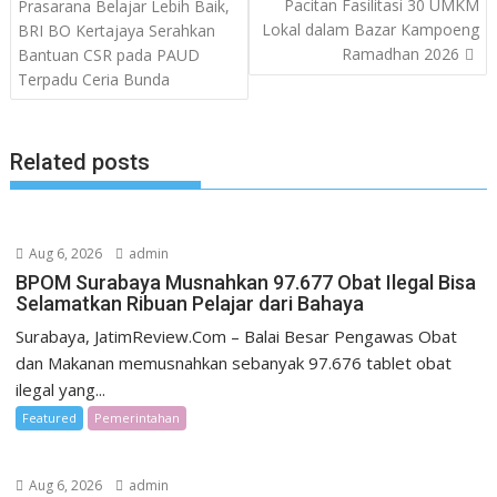
navigation
Pacitan Fasilitasi 30 UMKM
Prasarana Belajar Lebih Baik,
Lokal dalam Bazar Kampoeng
BRI BO Kertajaya Serahkan
Ramadhan 2026
Bantuan CSR pada PAUD
Terpadu Ceria Bunda
Related posts
Aug 6, 2026
admin
BPOM Surabaya Musnahkan 97.677 Obat Ilegal Bisa
Selamatkan Ribuan Pelajar dari Bahaya
Surabaya, JatimReview.Com – Balai Besar Pengawas Obat
dan Makanan memusnahkan sebanyak 97.676 tablet obat
ilegal yang...
Featured
Pemerintahan
Aug 6, 2026
admin