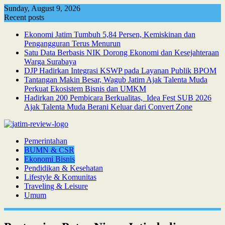
Skip
Sunday, August 9, 2026
to
Recent posts
content
Ekonomi Jatim Tumbuh 5,84 Persen, Kemiskinan dan
Pengangguran Terus Menurun
Satu Data Berbasis NIK Dorong Ekonomi dan Kesejahteraan
Warga Surabaya
DJP Hadirkan Integrasi KSWP pada Layanan Publik BPOM
Tantangan Makin Besar, Wagub Jatim Ajak Talenta Muda
Perkuat Ekosistem Bisnis dan UMKM
Hadirkan 200 Pembicara Berkualitas, Idea Fest SUB 2026
Ajak Talenta Muda Berani Keluar dari Convert Zone
Pemerintahan
BUMN & CSR
Ekonomi Bisnis
Pendidikan & Kesehatan
Lifestyle & Komunitas
Traveling & Leisure
Umum