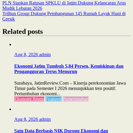
Post
PLN Siapkan Ratusan SPKLU di Jatim Dukung Kelancaran Arus
Mudik Lebaran 2026
navigation
Trilliun Group Dukung Pembangunan 145 Rumah Layak Huni di
Gresik
Related posts
Aug 8, 2026
admin
Ekonomi Jatim Tumbuh 5,84 Persen, Kemiskinan dan
Pengangguran Terus Menurun
Surabaya, JatimReview.Com – Kinerja perekonomian Jawa
Timur pada Semester I 2026 menunjukkan tren positif.
Pertumbuhan ekonomi...
Ekonomi Bisnis
Featured
Pemerintahan
Aug 8, 2026
admin
Satu Data Berbasis NIK Dorong Ekonomi dan