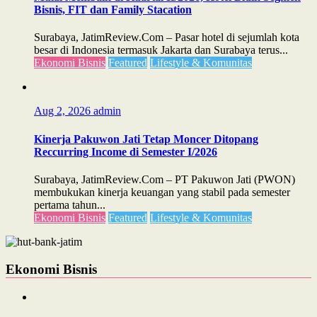
Bisnis, FIT dan Family Stacation
Surabaya, JatimReview.Com – Pasar hotel di sejumlah kota
besar di Indonesia termasuk Jakarta dan Surabaya terus...
Ekonomi Bisnis
Featured
Lifestyle & Komunitas
Aug 2, 2026
admin
Kinerja Pakuwon Jati Tetap Moncer Ditopang
Reccurring Income di Semester I/2026
Surabaya, JatimReview.Com – PT Pakuwon Jati (PWON)
membukukan kinerja keuangan yang stabil pada semester
pertama tahun...
Ekonomi Bisnis
Featured
Lifestyle & Komunitas
Ekonomi Bisnis