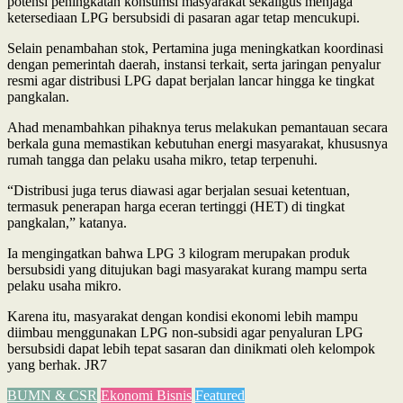
potensi peningkatan konsumsi masyarakat sekaligus menjaga
ketersediaan LPG bersubsidi di pasaran agar tetap mencukupi.
Selain penambahan stok, Pertamina juga meningkatkan koordinasi
dengan pemerintah daerah, instansi terkait, serta jaringan penyalur
resmi agar distribusi LPG dapat berjalan lancar hingga ke tingkat
pangkalan.
Ahad menambahkan pihaknya terus melakukan pemantauan secara
berkala guna memastikan kebutuhan energi masyarakat, khususnya
rumah tangga dan pelaku usaha mikro, tetap terpenuhi.
“Distribusi juga terus diawasi agar berjalan sesuai ketentuan,
termasuk penerapan harga eceran tertinggi (HET) di tingkat
pangkalan,” katanya.
Ia mengingatkan bahwa LPG 3 kilogram merupakan produk
bersubsidi yang ditujukan bagi masyarakat kurang mampu serta
pelaku usaha mikro.
Karena itu, masyarakat dengan kondisi ekonomi lebih mampu
diimbau menggunakan LPG non-subsidi agar penyaluran LPG
bersubsidi dapat lebih tepat sasaran dan dinikmati oleh kelompok
yang berhak. JR7
BUMN & CSR
Ekonomi Bisnis
Featured