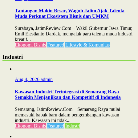
Tantangan Makin Besar, Wagub Jatim Ajak Talenta
Muda Perkuat Ekosistem Bisnis dan UMKM
Surabaya, JatimReview.Com – Wakil Gubernur Jawa Timur,
Emil Elestianto Dardak, mengajak para talenta muda industri
kreatif...
Ekonomi Bisnis
Featured
Lifestyle & Komunitas
Industri
Aug 4, 2026
admin
Kawasan Industri Terintegrasi di Semarang Raya
Semakin Menjanjikan dan Kompetitif di Indonesia
Semarang, JatimReview.Com – Semarang Raya mulai
memasuki babak baru dalam pengembangan kawasan
industri. Kawasan ini tidak...
Ekonomi Bisnis
Featured
Industri