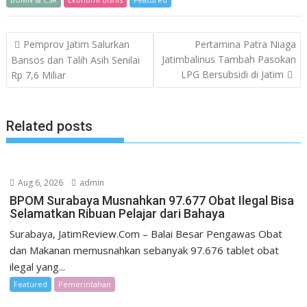
Post
Pemprov Jatim Salurkan
Pertamina Patra Niaga
navigation
Jatimbalinus Tambah Pasokan
Bansos dan Talih Asih Senilai
LPG Bersubsidi di Jatim
Rp 7,6 Miliar
Related posts
Aug 6, 2026
admin
BPOM Surabaya Musnahkan 97.677 Obat Ilegal Bisa
Selamatkan Ribuan Pelajar dari Bahaya
Surabaya, JatimReview.Com – Balai Besar Pengawas Obat
dan Makanan memusnahkan sebanyak 97.676 tablet obat
ilegal yang...
Featured
Pemerintahan