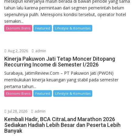
meskipun kinerjanya masih berada di bawah periode yang sama
tahun lalu karena permintaan dari segmen pemerintah belum
sepenuhnya pulih. Merespons kondisi tersebut, operator hotel
semakin...
Ekonomi Bisnis
Featured
Lifestyle & Komunitas
Aug 2, 2026
admin
Kinerja Pakuwon Jati Tetap Moncer Ditopang
Reccurring Income di Semester I/2026
Surabaya, JatimReview.Com – PT Pakuwon Jati (PWON)
membukukan kinerja keuangan yang stabil pada semester
pertama tahun...
Ekonomi Bisnis
Featured
Lifestyle & Komunitas
Jul 28, 2026
admin
Kembali Hadir, BCA CitraLand Marathon 2026
Sediakan Hadiah Lebih Besar dan Peserta Lebih
Banyak