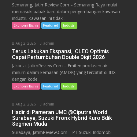
Semarang, JatimReview.Com – Semarang Raya mulai
memasuki babak baru dalam pengembangan kawasan
industri. Kawasan ini tidak...
Ekonomi Bisnis
Featured
Industri
Aug 2, 2026
admin
Terus Lakukan Ekspansi, CLEO Optimis
Capai Pertumbuhan Double Digit 2026
Jakarta, JatimReview.Com – Emiten produsen air
minum dalam kemasan (AMDK) yang tercatat di IDX
dengan kode...
Ekonomi Bisnis
Featured
Industri
Aug 2, 2026
admin
Hadir di Pameran UMC @Ciputra World
Surabaya, Suzuki Fronx Hybrid Kuro Bdik
Segmen Muda
Surabaya, JatimReview.Com – PT Suzuki Indomobil