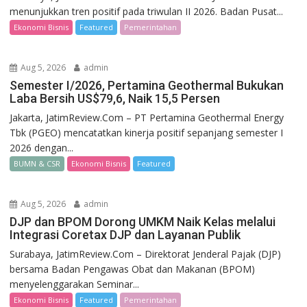
menunjukkan tren positif pada triwulan II 2026. Badan Pusat...
Ekonomi Bisnis
Featured
Pemerintahan
Aug 5, 2026
admin
Semester I/2026, Pertamina Geothermal Bukukan
Laba Bersih US$79,6, Naik 15,5 Persen
Jakarta, JatimReview.Com – PT Pertamina Geothermal Energy
Tbk (PGEO) mencatatkan kinerja positif sepanjang semester I
2026 dengan...
BUMN & CSR
Ekonomi Bisnis
Featured
Aug 5, 2026
admin
DJP dan BPOM Dorong UMKM Naik Kelas melalui
Integrasi Coretax DJP dan Layanan Publik
Surabaya, JatimReview.Com – Direktorat Jenderal Pajak (DJP)
bersama Badan Pengawas Obat dan Makanan (BPOM)
menyelenggarakan Seminar...
Ekonomi Bisnis
Featured
Pemerintahan