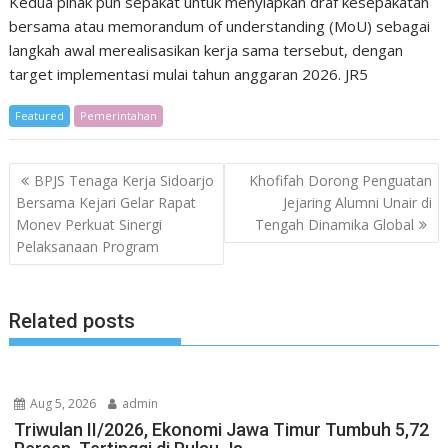
Kedua pihak pun sepakat untuk menyiapkan draf kesepakatan
bersama atau memorandum of understanding (MoU) sebagai
langkah awal merealisasikan kerja sama tersebut, dengan
target implementasi mulai tahun anggaran 2026. JR5
Featured
Pemerintahan
Post
BPJS Tenaga Kerja Sidoarjo
Khofifah Dorong Penguatan
navigation
Bersama Kejari Gelar Rapat
Jejaring Alumni Unair di
Monev Perkuat Sinergi
Tengah Dinamika Global
Pelaksanaan Program
Related posts
Aug 5, 2026
admin
Triwulan II/2026, Ekonomi Jawa Timur Tumbuh 5,72