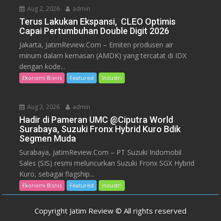
Aug 2, 2026
admin
Terus Lakukan Ekspansi, CLEO Optimis
Capai Pertumbuhan Double Digit 2026
Jakarta, JatimReview.Com – Emiten produsen air
minum dalam kemasan (AMDK) yang tercatat di IDX
dengan kode...
Ekonomi Bisnis
Featured
Industri
Aug 2, 2026
admin
Hadir di Pameran UMC @Ciputra World
Surabaya, Suzuki Fronx Hybrid Kuro Bdik
Segmen Muda
Surabaya, JatimReview.Com – PT Suzuki Indomobil
Sales (SIS) resmi meluncurkan Suzuki Fronx SGX Hybrid
Kuro, sebagai flagship...
Ekonomi Bisnis
Featured
Industri
Copyright Jatim Review © All rights reserved