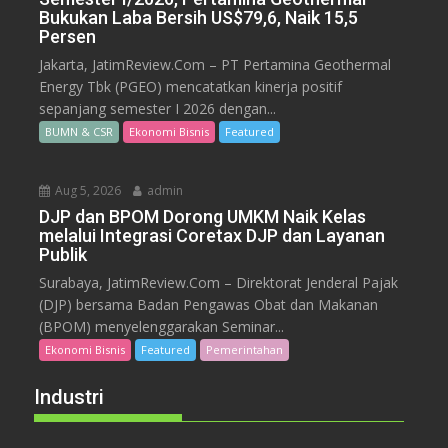
Bukukan Laba Bersih US$79,6, Naik 15,5
Persen
Jakarta, JatimReview.Com – PT Pertamina Geothermal
Energy Tbk (PGEO) mencatatkan kinerja positif
sepanjang semester I 2026 dengan...
BUMN & CSR
Ekonomi Bisnis
Featured
Aug 5, 2026
admin
DJP dan BPOM Dorong UMKM Naik Kelas
melalui Integrasi Coretax DJP dan Layanan
Publik
Surabaya, JatimReview.Com – Direktorat Jenderal Pajak
(DJP) bersama Badan Pengawas Obat dan Makanan
(BPOM) menyelenggarakan Seminar...
Ekonomi Bisnis
Featured
Pemerintahan
Industri