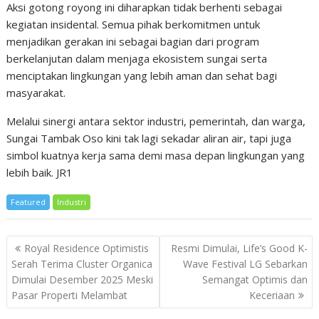
Aksi gotong royong ini diharapkan tidak berhenti sebagai
kegiatan insidental. Semua pihak berkomitmen untuk
menjadikan gerakan ini sebagai bagian dari program
berkelanjutan dalam menjaga ekosistem sungai serta
menciptakan lingkungan yang lebih aman dan sehat bagi
masyarakat.
Melalui sinergi antara sektor industri, pemerintah, dan warga,
Sungai Tambak Oso kini tak lagi sekadar aliran air, tapi juga
simbol kuatnya kerja sama demi masa depan lingkungan yang
lebih baik. JR1
Featured
Industri
Post
Royal Residence Optimistis
Resmi Dimulai, Life’s Good K-
navigation
Serah Terima Cluster Organica
Wave Festival LG Sebarkan
Dimulai Desember 2025 Meski
Semangat Optimis dan
Pasar Properti Melambat
Keceriaan