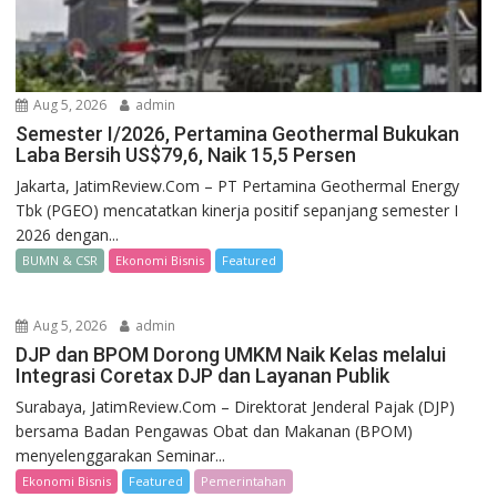
Aug 5, 2026
admin
Semester I/2026, Pertamina Geothermal Bukukan
Laba Bersih US$79,6, Naik 15,5 Persen
Jakarta, JatimReview.Com – PT Pertamina Geothermal Energy
Tbk (PGEO) mencatatkan kinerja positif sepanjang semester I
2026 dengan...
BUMN & CSR
Ekonomi Bisnis
Featured
Aug 5, 2026
admin
DJP dan BPOM Dorong UMKM Naik Kelas melalui
Integrasi Coretax DJP dan Layanan Publik
Surabaya, JatimReview.Com – Direktorat Jenderal Pajak (DJP)
bersama Badan Pengawas Obat dan Makanan (BPOM)
menyelenggarakan Seminar...
Ekonomi Bisnis
Featured
Pemerintahan