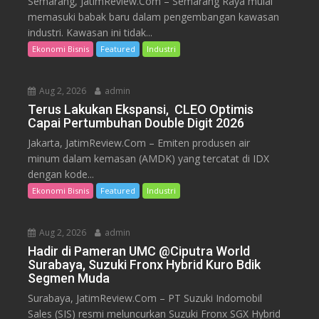
Semarang, JatimReview.Com – Semarang Raya mulai
memasuki babak baru dalam pengembangan kawasan
industri. Kawasan ini tidak...
Ekonomi Bisnis
Featured
Industri
Aug 2, 2026
admin
Terus Lakukan Ekspansi, CLEO Optimis
Capai Pertumbuhan Double Digit 2026
Jakarta, JatimReview.Com – Emiten produsen air
minum dalam kemasan (AMDK) yang tercatat di IDX
dengan kode...
Ekonomi Bisnis
Featured
Industri
Aug 2, 2026
admin
Hadir di Pameran UMC @Ciputra World
Surabaya, Suzuki Fronx Hybrid Kuro Bdik
Segmen Muda
Surabaya, JatimReview.Com – PT Suzuki Indomobil
Sales (SIS) resmi meluncurkan Suzuki Fronx SGX Hybrid