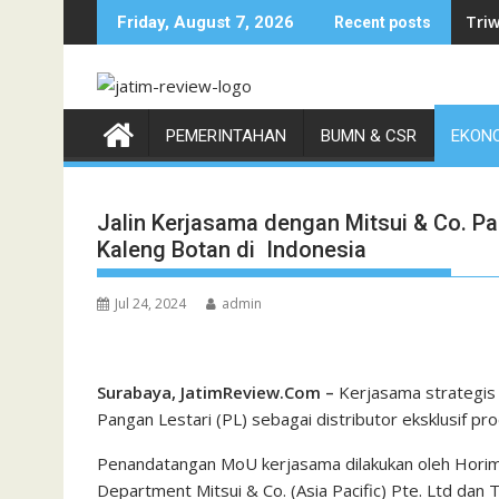
Skip
Triw
Friday, August 7, 2026
Recent posts
to
content
PEMERINTAHAN
BUMN & CSR
EKONO
Jalin Kerjasama dengan Mitsui & Co. Pa
Kaleng Botan di Indonesia
Jul 24, 2024
admin
Surabaya, JatimReview.Com –
Kerjasama strategis 
Pangan Lestari (PL) sebagai distributor eksklusif pr
Penandatangan MoU kerjasama dilakukan oleh Horimi
Department Mitsui & Co. (Asia Pacific) Pte. Ltd dan