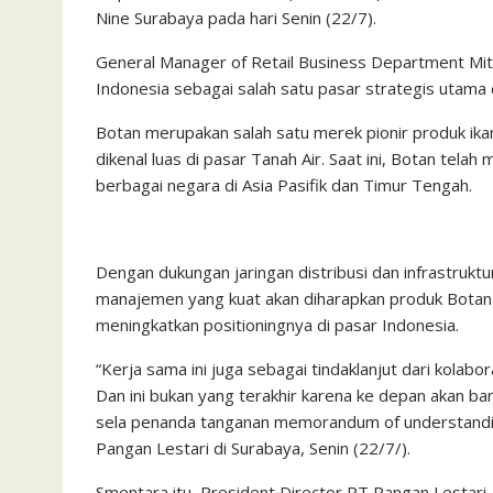
Nine Surabaya pada hari Senin (22/7).
General Manager of Retail Business Department Mitsu
Indonesia sebagai salah satu pasar strategis utama 
Botan merupakan salah satu merek pionir produk ikan
dikenal luas di pasar Tanah Air. Saat ini, Botan tela
berbagai negara di Asia Pasifik dan Timur Tengah.
Dengan dukungan jaringan distribusi dan infrastruktu
manajemen yang kuat akan diharapkan produk Botan 
meningkatkan positioningnya di pasar Indonesia.
“Kerja sama ini juga sebagai tindaklanjut dari kolab
Dan ini bukan yang terakhir karena ke depan akan ba
sela penanda tanganan memorandum of understanding 
Pangan Lestari di Surabaya, Senin (22/7/).
Smentara itu, President Director PT Pangan Lestari