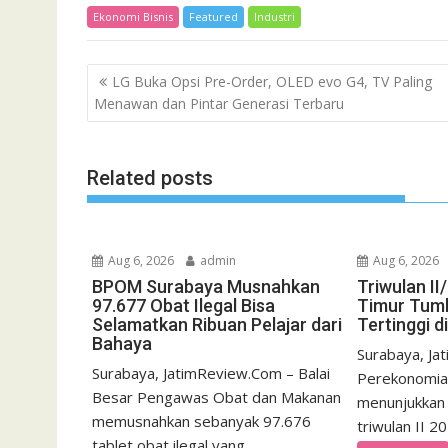
Ekonomi Bisnis
Featured
Industri
Post
LG Buka Opsi Pre-Order, OLED evo G4, TV Paling
navigation
Menawan dan Pintar Generasi Terbaru
Related posts
Aug 6, 2026
admin
Aug 6, 2026
BPOM Surabaya Musnahkan
Triwulan I
97.677 Obat Ilegal Bisa
Timur Tumb
Selamatkan Ribuan Pelajar dari
Tertinggi d
Bahaya
Surabaya, Ja
Surabaya, JatimReview.Com – Balai
Perekonomia
Besar Pengawas Obat dan Makanan
menunjukkan 
memusnahkan sebanyak 97.676
triwulan II 2
tablet obat ilegal yang...