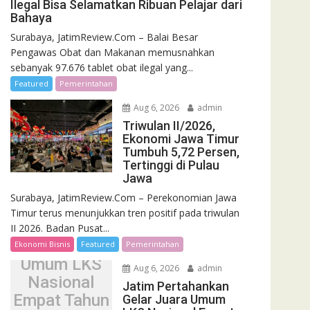
Ilegal Bisa Selamatkan Ribuan Pelajar dari
Bahaya
Surabaya, JatimReview.Com – Balai Besar
Pengawas Obat dan Makanan memusnahkan
sebanyak 97.676 tablet obat ilegal yang...
Featured
Pemerintahan
Aug 6, 2026
admin
Triwulan II/2026,
Ekonomi Jawa Timur
Tumbuh 5,72 Persen,
Tertinggi di Pulau
Jawa
Surabaya, JatimReview.Com – Perekonomian Jawa
Jatim
Timur terus menunjukkan tren positif pada triwulan
Pertahankan
II 2026. Badan Pusat...
Gelar Juara
Ekonomi Bisnis
Featured
Pemerintahan
Umum LKS
Aug 6, 2026
admin
Nasional
Jatim Pertahankan
Empat Tahun
Gelar Juara Umum