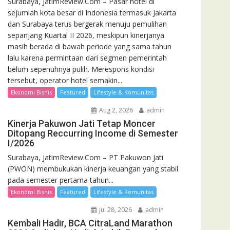
Surabaya, JatimReview.Com – Pasar hotel di
sejumlah kota besar di Indonesia termasuk Jakarta
dan Surabaya terus bergerak menuju pemulihan
sepanjang Kuartal II 2026, meskipun kinerjanya
masih berada di bawah periode yang sama tahun
lalu karena permintaan dari segmen pemerintah
belum sepenuhnya pulih. Merespons kondisi
tersebut, operator hotel semakin...
Ekonomi Bisnis
Featured
Lifestyle & Komunitas
Aug 2, 2026
admin
Kinerja Pakuwon Jati Tetap Moncer
Ditopang Reccurring Income di Semester
I/2026
Surabaya, JatimReview.Com – PT Pakuwon Jati
(PWON) membukukan kinerja keuangan yang stabil
pada semester pertama tahun...
Ekonomi Bisnis
Featured
Lifestyle & Komunitas
Jul 28, 2026
admin
Kembali Hadir, BCA CitraLand Marathon