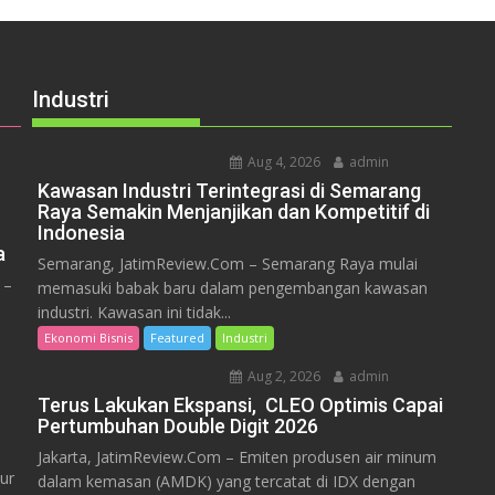
Industri
Aug 4, 2026
admin
Kawasan Industri Terintegrasi di Semarang
Raya Semakin Menjanjikan dan Kompetitif di
Indonesia
a
Semarang, JatimReview.Com – Semarang Raya mulai
 –
memasuki babak baru dalam pengembangan kawasan
industri. Kawasan ini tidak...
Ekonomi Bisnis
Featured
Industri
Aug 2, 2026
admin
Terus Lakukan Ekspansi, CLEO Optimis Capai
Pertumbuhan Double Digit 2026
Jakarta, JatimReview.Com – Emiten produsen air minum
ur
dalam kemasan (AMDK) yang tercatat di IDX dengan