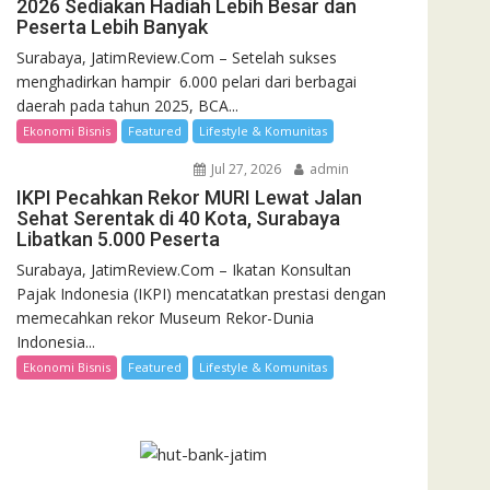
2026 Sediakan Hadiah Lebih Besar dan
Peserta Lebih Banyak
Surabaya, JatimReview.Com – Setelah sukses
menghadirkan hampir 6.000 pelari dari berbagai
daerah pada tahun 2025, BCA...
Ekonomi Bisnis
Featured
Lifestyle & Komunitas
Jul 27, 2026
admin
IKPI Pecahkan Rekor MURI Lewat Jalan
Sehat Serentak di 40 Kota, Surabaya
Libatkan 5.000 Peserta
Surabaya, JatimReview.Com – Ikatan Konsultan
Pajak Indonesia (IKPI) mencatatkan prestasi dengan
memecahkan rekor Museum Rekor-Dunia
Indonesia...
Ekonomi Bisnis
Featured
Lifestyle & Komunitas