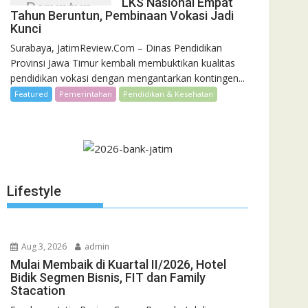
LKS Nasional Empat
Beruntun,
Tahun Beruntun, Pembinaan Vokasi Jadi
Pembinaan
Kunci
Vokasi Jadi
Surabaya, JatimReview.Com – Dinas Pendidikan
Kunci
Provinsi Jawa Timur kembali membuktikan kualitas
pendidikan vokasi dengan mengantarkan kontingen...
Featured
Pemerintahan
Pendidikan & Kesehatan
Lifestyle
Aug 3, 2026
admin
Mulai Membaik di Kuartal II/2026, Hotel
Bidik Segmen Bisnis, FIT dan Family
Stacation