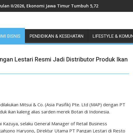
ulan II/2026, Ekonomi Jawa Timur Tumbuh 5,72 Persen, Tertingg
MI BISNIS
PENDIDIKAN & KESEHATAN
LIFESTYLE & KOMU
ngan Lestari Resmi Jadi Distributor Produk Ikan
dilakukan Mitsui & Co. (Asia Pasifik) Pte. Ltd (MAP) dengan PT
oduk ikan kaleng alias sarden merek Botan di Indonesia.
 Kazuya, selaku General Manager of Retail Business
 Tjahjono Haryono, Direktur Utama PT Pangan Lestari di Resto