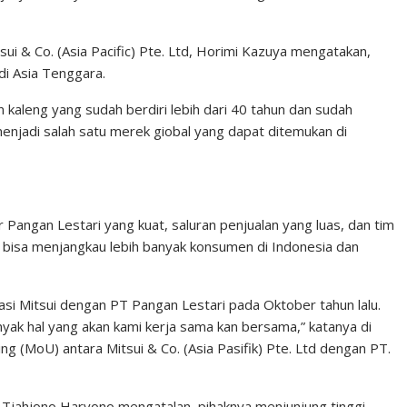
i & Co. (Asia Pacific) Pte. Ltd, Horimi Kazuya mengatakan,
di Asia Tenggara.
 kaleng yang sudah berdiri lebih dari 40 tahun dan sudah
h menjadi salah satu merek giobal yang dapat ditemukan di
r Pangan Lestari yang kuat, saluran penjualan yang luas, dan tim
bisa menjangkau lebih banyak konsumen di Indonesia dan
orasi Mitsui dengan PT Pangan Lestari pada Oktober tahun lalu.
nyak hal yang akan kami kerja sama kan bersama,” katanya di
(MoU) antara Mitsui & Co. (Asia Pasifik) Pte. Ltd dengan PT.
, Tjahjono Haryono mengatalan, pihaknya menjunjung tinggi