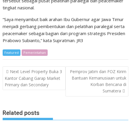
tersebut sebagai pusat pelatihan paralegal dan peacemaker
tingkat nasional.
“Saya menyambut baik arahan Ibu Gubernur agar Jawa Timur
menjadi gerbang pembentukan dan pelatihan paralegal serta
peacemaker sebagai bagian dari program strategis Presiden
Prabowo Subianto,” kata Supratman. JR3
Featured
Pemerintahan
Post
Next Level Property Buka 3
Pemprov Jatim dan FOZ Kirim
navigation
Bantuan Kemanusiaan untuk
Kantor Cabang Garap Market
Korban Bencana di
Primary dan Secondary
Sumatera
Related posts