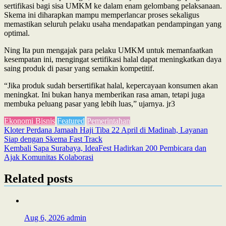
sertifikasi bagi sisa UMKM ke dalam enam gelombang pelaksanaan.
Skema ini diharapkan mampu memperlancar proses sekaligus
memastikan seluruh pelaku usaha mendapatkan pendampingan yang
optimal.
Ning Ita pun mengajak para pelaku UMKM untuk memanfaatkan
kesempatan ini, mengingat sertifikasi halal dapat meningkatkan daya
saing produk di pasar yang semakin kompetitif.
“Jika produk sudah bersertifikat halal, kepercayaan konsumen akan
meningkat. Ini bukan hanya memberikan rasa aman, tetapi juga
membuka peluang pasar yang lebih luas,” ujarnya. jr3
Ekonomi Bisnis
Featured
Pemerintahan
Post
Kloter Perdana Jamaah Haji Tiba 22 April di Madinah, Layanan
Siap dengan Skema Fast Track
navigation
Kembali Sapa Surabaya, IdeaFest Hadirkan 200 Pembicara dan
Ajak Komunitas Kolaborasi
Related posts
Aug 6, 2026
admin