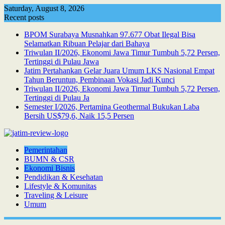
Skip
Saturday, August 8, 2026
to
Recent posts
content
BPOM Surabaya Musnahkan 97.677 Obat Ilegal Bisa
Selamatkan Ribuan Pelajar dari Bahaya
Triwulan II/2026, Ekonomi Jawa Timur Tumbuh 5,72 Persen,
Tertinggi di Pulau Jawa
Jatim Pertahankan Gelar Juara Umum LKS Nasional Empat
Tahun Beruntun, Pembinaan Vokasi Jadi Kunci
Triwulan II/2026, Ekonomi Jawa Timur Tumbuh 5,72 Persen,
Tertinggi di Pulau Ja
Semester I/2026, Pertamina Geothermal Bukukan Laba
Bersih US$79,6, Naik 15,5 Persen
Pemerintahan
BUMN & CSR
Ekonomi Bisnis
Pendidikan & Kesehatan
Lifestyle & Komunitas
Traveling & Leisure
Umum