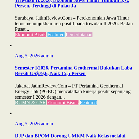
Triwulan II/2026, Ekonomi Jawa Timur Tumbuh 5,72
Persen, Tertinggi di Pulau Ja
Surabaya, JatimReview.Com – Perekonomian Jawa Timur
terus menunjukkan tren positif pada triwulan II 2026. Badan
Pusat...
Ekonomi Bisnis
Featured
Pemerintahan
Aug 5, 2026
admin
Semester I/2026, Pertamina Geothermal Bukukan Laba
Bersih US$79,6, Naik 15,5 Persen
Jakarta, JatimReview.Com – PT Pertamina Geothermal
Energy Tbk (PGEO) mencatatkan kinerja positif sepanjang
semester I 2026 dengan...
BUMN & CSR
Ekonomi Bisnis
Featured
Aug 5, 2026
admin
DJP dan BPOM Dorong UMKM Naik Kelas melalui