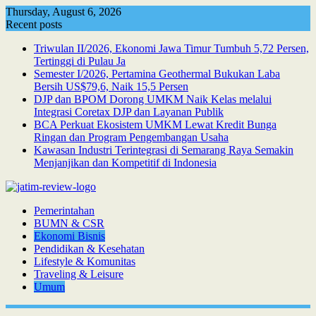
Skip
Thursday, August 6, 2026
to
Recent posts
content
Triwulan II/2026, Ekonomi Jawa Timur Tumbuh 5,72 Persen,
Tertinggi di Pulau Ja
Semester I/2026, Pertamina Geothermal Bukukan Laba
Bersih US$79,6, Naik 15,5 Persen
DJP dan BPOM Dorong UMKM Naik Kelas melalui
Integrasi Coretax DJP dan Layanan Publik
BCA Perkuat Ekosistem UMKM Lewat Kredit Bunga
Ringan dan Program Pengembangan Usaha
Kawasan Industri Terintegrasi di Semarang Raya Semakin
Menjanjikan dan Kompetitif di Indonesia
Pemerintahan
BUMN & CSR
Ekonomi Bisnis
Pendidikan & Kesehatan
Lifestyle & Komunitas
Traveling & Leisure
Umum