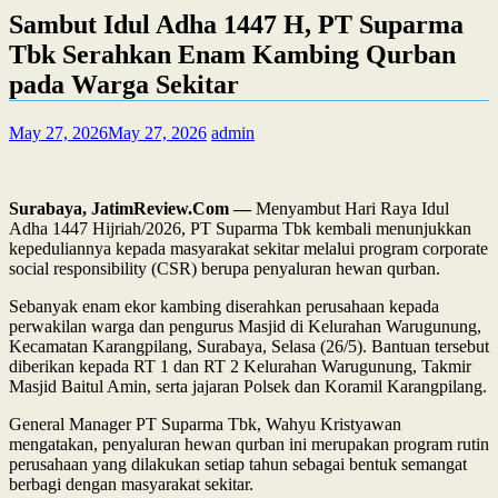
Sambut Idul Adha 1447 H, PT Suparma
Tbk Serahkan Enam Kambing Qurban
pada Warga Sekitar
May 27, 2026
May 27, 2026
admin
Surabaya, JatimReview.Com —
Menyambut Hari Raya Idul
Adha 1447 Hijriah/2026, PT Suparma Tbk kembali menunjukkan
kepeduliannya kepada masyarakat sekitar melalui program corporate
social responsibility (CSR) berupa penyaluran hewan qurban.
Sebanyak enam ekor kambing diserahkan perusahaan kepada
perwakilan warga dan pengurus Masjid di Kelurahan Warugunung,
Kecamatan Karangpilang, Surabaya, Selasa (26/5). Bantuan tersebut
diberikan kepada RT 1 dan RT 2 Kelurahan Warugunung, Takmir
Masjid Baitul Amin, serta jajaran Polsek dan Koramil Karangpilang.
General Manager PT Suparma Tbk, Wahyu Kristyawan
mengatakan, penyaluran hewan qurban ini merupakan program rutin
perusahaan yang dilakukan setiap tahun sebagai bentuk semangat
berbagi dengan masyarakat sekitar.