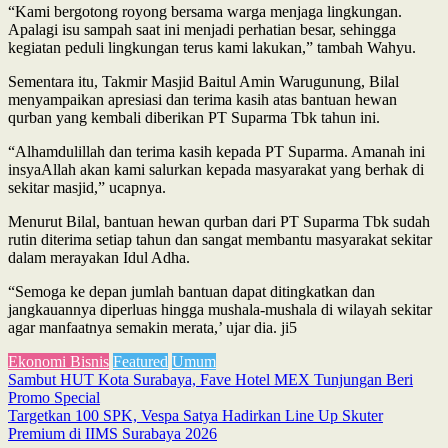
“Kami bergotong royong bersama warga menjaga lingkungan.
Apalagi isu sampah saat ini menjadi perhatian besar, sehingga
kegiatan peduli lingkungan terus kami lakukan,” tambah Wahyu.
Sementara itu, Takmir Masjid Baitul Amin Warugunung, Bilal
menyampaikan apresiasi dan terima kasih atas bantuan hewan
qurban yang kembali diberikan PT Suparma Tbk tahun ini.
“Alhamdulillah dan terima kasih kepada PT Suparma. Amanah ini
insyaAllah akan kami salurkan kepada masyarakat yang berhak di
sekitar masjid,” ucapnya.
Menurut Bilal, bantuan hewan qurban dari PT Suparma Tbk sudah
rutin diterima setiap tahun dan sangat membantu masyarakat sekitar
dalam merayakan Idul Adha.
“Semoga ke depan jumlah bantuan dapat ditingkatkan dan
jangkauannya diperluas hingga mushala-mushala di wilayah sekitar
agar manfaatnya semakin merata,’ ujar dia. ji5
Ekonomi Bisnis
Featured
Umum
Post
Sambut HUT Kota Surabaya, Fave Hotel MEX Tunjungan Beri
Promo Special
navigation
Targetkan 100 SPK, Vespa Satya Hadirkan Line Up Skuter
Premium di IIMS Surabaya 2026