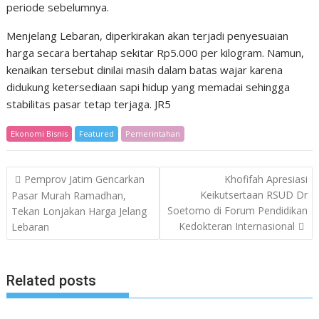
periode sebelumnya.
Menjelang Lebaran, diperkirakan akan terjadi penyesuaian
harga secara bertahap sekitar Rp5.000 per kilogram. Namun,
kenaikan tersebut dinilai masih dalam batas wajar karena
didukung ketersediaan sapi hidup yang memadai sehingga
stabilitas pasar tetap terjaga. JR5
Ekonomi Bisnis
Featured
Pemerintahan
Post
Pemprov Jatim Gencarkan
Khofifah Apresiasi
navigation
Keikutsertaan RSUD Dr
Pasar Murah Ramadhan,
Soetomo di Forum Pendidikan
Tekan Lonjakan Harga Jelang
Kedokteran Internasional
Lebaran
Related posts