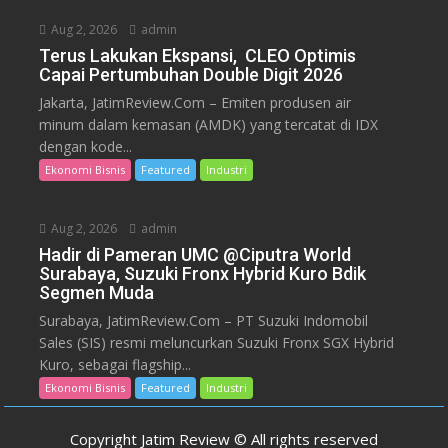
Aug 2, 2026
admin
Terus Lakukan Ekspansi, CLEO Optimis
Capai Pertumbuhan Double Digit 2026
Jakarta, JatimReview.Com – Emiten produsen air
minum dalam kemasan (AMDK) yang tercatat di IDX
dengan kode...
Ekonomi Bisnis
Featured
Industri
Aug 2, 2026
admin
Hadir di Pameran UMC @Ciputra World
Surabaya, Suzuki Fronx Hybrid Kuro Bdik
Segmen Muda
Surabaya, JatimReview.Com – PT Suzuki Indomobil
Sales (SIS) resmi meluncurkan Suzuki Fronx SGX Hybrid
Kuro, sebagai flagship...
Ekonomi Bisnis
Featured
Industri
Copyright Jatim Review © All rights reserved