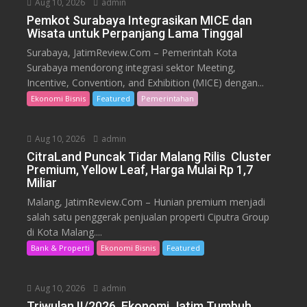
Aug 10, 2026
admin
Pemkot Surabaya Integrasikan MICE dan
Wisata untuk Perpanjang Lama Tinggal
Surabaya, JatimReview.Com – Pemerintah Kota
Surabaya mendorong integrasi sektor Meeting,
Incentive, Convention, and Exhibition (MICE) dengan...
Ekonomi Bisnis
Featured
Pemerintahan
Aug 10, 2026
admin
CitraLand Puncak Tidar Malang Rilis Cluster
Premium, Yellow Leaf, Harga Mulai Rp 1,7
Miliar
Malang, JatimReview.Com – Hunian premium menjadi
salah satu penggerak penjualan properti Ciputra Group
di Kota Malang....
Bank & Properti
Ekonomi Bisnis
Featured
Aug 10, 2026
admin
Triwulan II/2026, Ekonomi Jatim Tumbuh