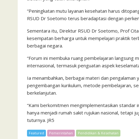
“Peningkatan mutu layanan kesehatan harus ditopang
RSUD Dr Soetomo terus beradaptasi dengan perkem
Sementara itu, Direktur RSUD Dr Soetomo, Prof Ci
kesempatan berharga untuk mempelajari praktik terb
berbagai negara.
“Forum ini membuka ruang pembelajaran langsung me
internasional, termasuk penguatan aspek keselamata
Ia menambahkan, berbagai materi dan pengalaman ya
pengembangan kurikulum, metode pembelajaran, sert
berkelanjutan.
“Kami berkomitmen mengimplementasikan standar in
hanya menjadi rumah sakit rujukan nasional, tetapi j
tuturnya. JR5
Featured
Pemerintahan
Pendidikan & Kesehatan