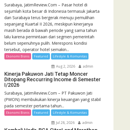
Surabaya, JatimReview.Com – Pasar hotel di
sejumlah kota besar di Indonesia termasuk Jakarta
dan Surabaya terus bergerak menuju pemulihan
sepanjang Kuartal II 2026, meskipun kinerjanya
masih berada di bawah periode yang sama tahun
lalu karena permintaan dari segmen pemerintah
belum sepenuhnya pulih. Merespons kondisi
tersebut, operator hotel semakin...
Ekonomi Bisnis
Featured
Lifestyle & Komunitas
Aug 2, 2026
admin
Kinerja Pakuwon Jati Tetap Moncer
Ditopang Reccurring Income di Semester
I/2026
Surabaya, JatimReview.Com – PT Pakuwon Jati
(PWON) membukukan kinerja keuangan yang stabil
pada semester pertama tahun...
Ekonomi Bisnis
Featured
Lifestyle & Komunitas
Jul 28, 2026
admin