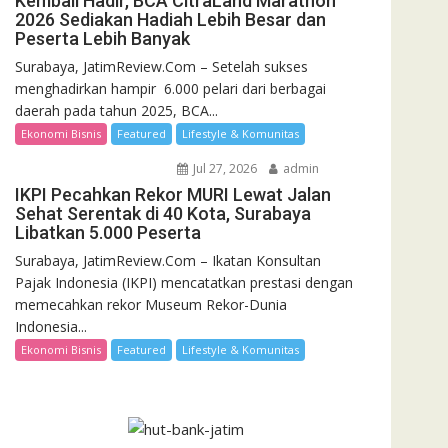
Kembali Hadir, BCA CitraLand Marathon
2026 Sediakan Hadiah Lebih Besar dan
Peserta Lebih Banyak
Surabaya, JatimReview.Com – Setelah sukses
menghadirkan hampir 6.000 pelari dari berbagai
daerah pada tahun 2025, BCA...
Ekonomi Bisnis
Featured
Lifestyle & Komunitas
Jul 27, 2026
admin
IKPI Pecahkan Rekor MURI Lewat Jalan
Sehat Serentak di 40 Kota, Surabaya
Libatkan 5.000 Peserta
Surabaya, JatimReview.Com – Ikatan Konsultan
Pajak Indonesia (IKPI) mencatatkan prestasi dengan
memecahkan rekor Museum Rekor-Dunia
Indonesia...
Ekonomi Bisnis
Featured
Lifestyle & Komunitas