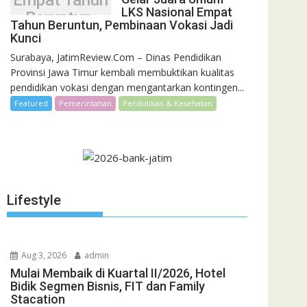
Empat Tahun
LKS Nasional Empat
Beruntun,
Tahun Beruntun, Pembinaan Vokasi Jadi
Pembinaan
Kunci
Vokasi Jadi
Surabaya, JatimReview.Com – Dinas Pendidikan
Kunci
Provinsi Jawa Timur kembali membuktikan kualitas
pendidikan vokasi dengan mengantarkan kontingen...
Featured
Pemerintahan
Pendidikan & Kesehatan
Lifestyle
Aug 3, 2026
admin
Mulai Membaik di Kuartal II/2026, Hotel
Bidik Segmen Bisnis, FIT dan Family
Stacation