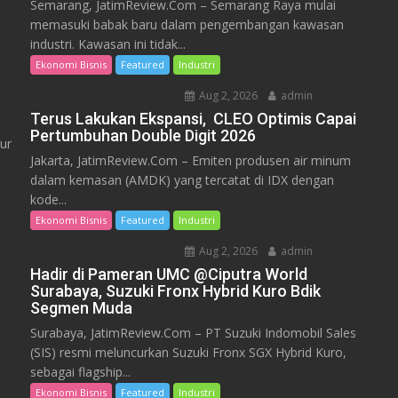
Semarang, JatimReview.Com – Semarang Raya mulai
memasuki babak baru dalam pengembangan kawasan
industri. Kawasan ini tidak...
Ekonomi Bisnis
Featured
Industri
Aug 2, 2026
admin
Terus Lakukan Ekspansi, CLEO Optimis Capai
Pertumbuhan Double Digit 2026
ur
Jakarta, JatimReview.Com – Emiten produsen air minum
dalam kemasan (AMDK) yang tercatat di IDX dengan
kode...
Ekonomi Bisnis
Featured
Industri
Aug 2, 2026
admin
Hadir di Pameran UMC @Ciputra World
Surabaya, Suzuki Fronx Hybrid Kuro Bdik
Segmen Muda
Surabaya, JatimReview.Com – PT Suzuki Indomobil Sales
(SIS) resmi meluncurkan Suzuki Fronx SGX Hybrid Kuro,
sebagai flagship...
Ekonomi Bisnis
Featured
Industri