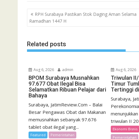
Post
RPH Surabaya Pastikan Stok Daging Aman Selama
navigation
Ramadhan 1447 H
Related posts
Aug 6, 2026
admin
Aug 6, 2026
BPOM Surabaya Musnahkan
Triwulan I
97.677 Obat Ilegal Bisa
Timur Tumb
Selamatkan Ribuan Pelajar dari
Tertinggi d
Bahaya
Surabaya, Ja
Surabaya, JatimReview.Com – Balai
Perekonomia
Besar Pengawas Obat dan Makanan
menunjukkan 
memusnahkan sebanyak 97.676
triwulan II 2
tablet obat ilegal yang...
Ekonomi Bisnis
Featured
Pemerintahan
Pemerintahan