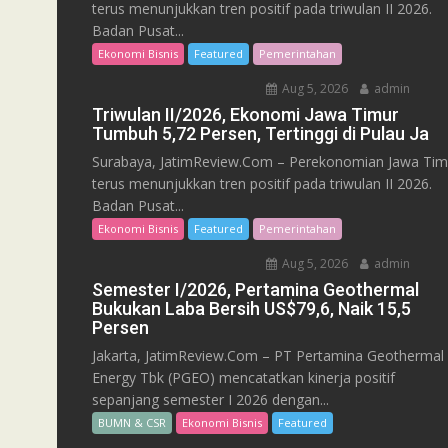
terus menunjukkan tren positif pada triwulan II 2026.
Badan Pusat...
Ekonomi Bisnis
Featured
Pemerintahan
Aug 5, 2026
admin
Triwulan II/2026, Ekonomi Jawa Timur
Tumbuh 5,72 Persen, Tertinggi di Pulau Ja
Surabaya, JatimReview.Com – Perekonomian Jawa Tim
terus menunjukkan tren positif pada triwulan II 2026.
Badan Pusat...
Ekonomi Bisnis
Featured
Pemerintahan
Aug 5, 2026
admin
Semester I/2026, Pertamina Geothermal
Bukukan Laba Bersih US$79,6, Naik 15,5
Persen
Jakarta, JatimReview.Com – PT Pertamina Geothermal
Energy Tbk (PGEO) mencatatkan kinerja positif
sepanjang semester I 2026 dengan...
BUMN & CSR
Ekonomi Bisnis
Featured