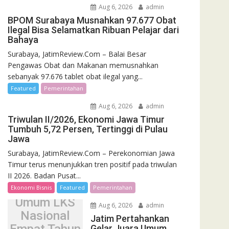
Aug 6, 2026
admin
BPOM Surabaya Musnahkan 97.677 Obat
Ilegal Bisa Selamatkan Ribuan Pelajar dari
Bahaya
Surabaya, JatimReview.Com – Balai Besar
Pengawas Obat dan Makanan memusnahkan
sebanyak 97.676 tablet obat ilegal yang...
Featured
Pemerintahan
Aug 6, 2026
admin
Triwulan II/2026, Ekonomi Jawa Timur
Tumbuh 5,72 Persen, Tertinggi di Pulau
Jawa
Surabaya, JatimReview.Com – Perekonomian Jawa
Jatim
Timur terus menunjukkan tren positif pada triwulan
Pertahankan
II 2026. Badan Pusat...
Gelar Juara
Ekonomi Bisnis
Featured
Pemerintahan
Umum LKS
Aug 6, 2026
admin
Nasional
Jatim Pertahankan
Gelar Juara Umum