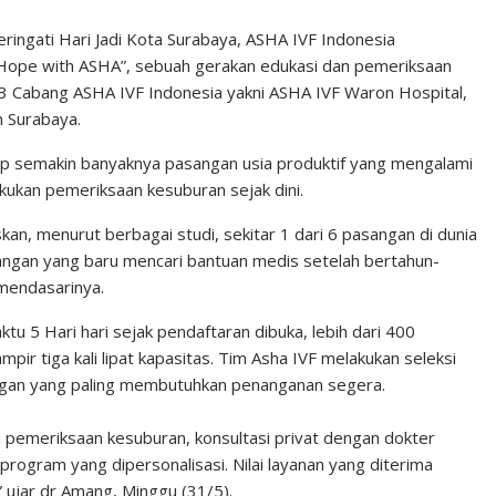
ngati Hari Jadi Kota Surabaya, ASHA IVF Indonesia
ope with ASHA”, sebuah gerakan edukasi dan pemeriksaan
 3 Cabang ASHA IVF Indonesia yakni ASHA IVF Waron Hospital,
 Surabaya.
dap semakin banyaknya pasangan usia produktif yang mengalami
ukan pemeriksaan kesuburan sejak dini.
an, menurut berbagai studi, sekitar 1 dari 6 pasangan di dunia
sangan yang baru mencari bantuan medis setelah bertahun-
mendasarinya.
tu 5 Hari hari sejak pendaftaran dibuka, lebih dari 400
ir tiga kali lipat kapasitas. Tim Asha IVF melakukan seleksi
angan yang paling membutuhkan penanganan segera.
 pemeriksaan kesuburan, konsultasi privat dengan dokter
i program yang dipersonalisasi. Nilai layanan yang diterima
 ujar dr Amang, Minggu (31/5).