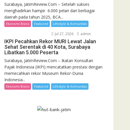
Surabaya, JatimReview.Com – Setelah sukses
menghadirkan hampir 6.000 pelari dari berbagai
daerah pada tahun 2025, BCA...
Ekonomi Bisnis
Featured
Lifestyle & Komunitas
Jul 27, 2026
admin
IKPI Pecahkan Rekor MURI Lewat Jalan
Sehat Serentak di 40 Kota, Surabaya
Libatkan 5.000 Peserta
Surabaya, JatimReview.Com – Ikatan Konsultan
Pajak Indonesia (IKPI) mencatatkan prestasi dengan
memecahkan rekor Museum Rekor-Dunia
Indonesia...
Ekonomi Bisnis
Featured
Lifestyle & Komunitas