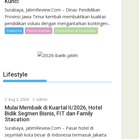
Pembinaan
Kunci
Vokasi Jadi
Surabaya, JatimReview.Com – Dinas Pendidikan
Kunci
Provinsi Jawa Timur kembali membuktikan kualitas
pendidikan vokasi dengan mengantarkan kontingen...
Featured
Pemerintahan
Pendidikan & Kesehatan
Lifestyle
Aug 3, 2026
admin
Mulai Membaik di Kuartal II/2026, Hotel
Bidik Segmen Bisnis, FIT dan Family
Stacation
Surabaya, JatimReview.Com – Pasar hotel di
sejumlah kota besar di Indonesia termasuk Jakarta