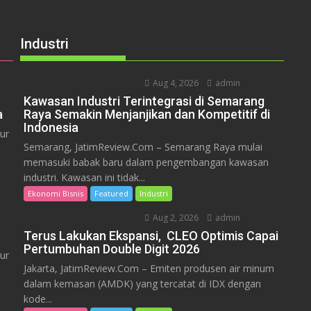
Industri
Aug 4, 2026
admin
Kawasan Industri Terintegrasi di Semarang
a
Raya Semakin Menjanjikan dan Kompetitif di
Indonesia
ur
Semarang, JatimReview.Com – Semarang Raya mulai
memasuki babak baru dalam pengembangan kawasan
industri. Kawasan ini tidak...
Ekonomi Bisnis
Featured
Industri
Aug 2, 2026
admin
Terus Lakukan Ekspansi, CLEO Optimis Capai
Pertumbuhan Double Digit 2026
ur
Jakarta, JatimReview.Com – Emiten produsen air minum
dalam kemasan (AMDK) yang tercatat di IDX dengan
kode...