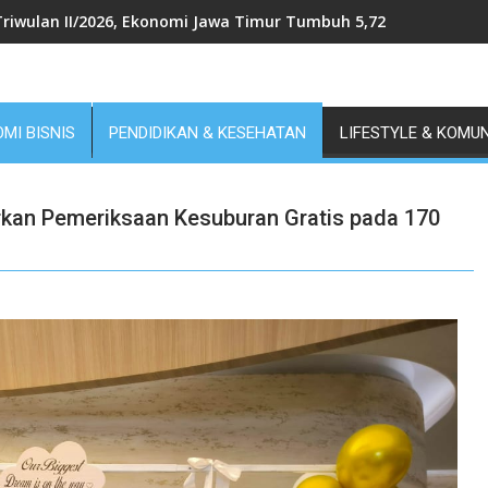
Triwulan II/2026, Ekonomi Jawa Timur Tumbuh 5,72 Persen, Terti
MI BISNIS
PENDIDIKAN & KESEHATAN
LIFESTYLE & KOMU
kan Pemeriksaan Kesuburan Gratis pada 170