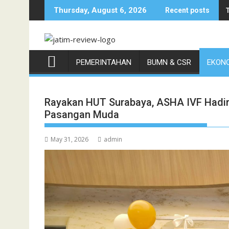
Skip
Thursday, August 6, 2026
Recent posts
to
content
PEMERINTAHAN
BUMN & CSR
EKONO
Rayakan HUT Surabaya, ASHA IVF Hadir
Pasangan Muda
May 31, 2026
admin