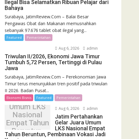
Ilegal Bisa Selamatkan Ribuan Pelajar dari
Bahaya
Surabaya, JatimReview.Com – Balai Besar
Pengawas Obat dan Makanan memusnahkan
sebanyak 97.676 tablet obat ilegal yang...
Featured
Pemerintahan
Aug 6, 2026
admin
Triwulan II/2026, Ekonomi Jawa Timur
Tumbuh 5,72 Persen, Tertinggi di Pulau
Jawa
Surabaya, JatimReview.Com – Perekonomian Jawa
Jatim
Timur terus menunjukkan tren positif pada triwulan
Pertahankan
II 2026. Badan Pusat...
Gelar Juara
Ekonomi Bisnis
Featured
Pemerintahan
Umum LKS
Aug 6, 2026
admin
Nasional
Jatim Pertahankan
Empat Tahun
Gelar Juara Umum
LKS Nasional Empat
Beruntun,
Tahun Beruntun, Pembinaan Vokasi Jadi