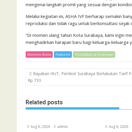
mengenai langkah promil yang sesuai dengan kondis
Melalui kegiatan ini, ASHA IVF berharap semakin 
reproduksi dan tidak ragu untuk berkonsultasi sejak d
“Di momen ulang tahun Kota Surabaya, kami ingin m
menghadirkan harapan baru bagi keluarga-keluarga y
Ekonomi Bisnis
Featured
Pendidikan & Kesehatan
Post
Rayakan HUT, Pemkot Surabaya Berlakukan Tarif Pa
navigation
Rp 733
Related posts
Aug 6, 2026
admin
Aug 6, 2026