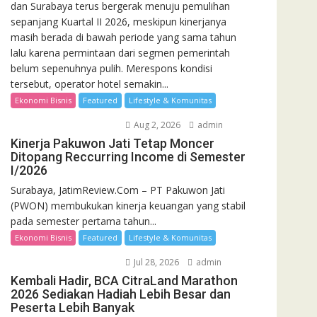
dan Surabaya terus bergerak menuju pemulihan
sepanjang Kuartal II 2026, meskipun kinerjanya
masih berada di bawah periode yang sama tahun
lalu karena permintaan dari segmen pemerintah
belum sepenuhnya pulih. Merespons kondisi
tersebut, operator hotel semakin...
Ekonomi Bisnis
Featured
Lifestyle & Komunitas
Aug 2, 2026
admin
Kinerja Pakuwon Jati Tetap Moncer
Ditopang Reccurring Income di Semester
I/2026
Surabaya, JatimReview.Com – PT Pakuwon Jati
(PWON) membukukan kinerja keuangan yang stabil
pada semester pertama tahun...
Ekonomi Bisnis
Featured
Lifestyle & Komunitas
Jul 28, 2026
admin
Kembali Hadir, BCA CitraLand Marathon
2026 Sediakan Hadiah Lebih Besar dan
Peserta Lebih Banyak