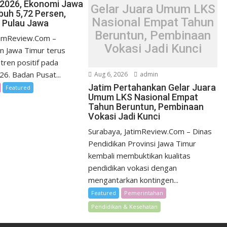
I/2026, Ekonomi Jawa
Gelar Juara Umum LKS
uh 5,72 Persen,
Nasional Empat Tahun
i Pulau Jawa
Beruntun, Pembinaan
timReview.Com –
Vokasi Jadi Kunci
n Jawa Timur terus
tren positif pada
026. Badan Pusat...
Aug 6, 2026
admin
Jatim Pertahankan Gelar Juara
Featured
Umum LKS Nasional Empat
Tahun Beruntun, Pembinaan
Vokasi Jadi Kunci
Surabaya, JatimReview.Com – Dinas
Pendidikan Provinsi Jawa Timur
kembali membuktikan kualitas
pendidikan vokasi dengan
mengantarkan kontingen...
Featured
Pemerintahan
Pendidikan & Kesehatan