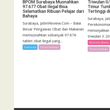
BPOM Surabaya Musnahkan
Triwulan I
97.677 Obat Ilegal Bisa
Timur Tumb
Selamatkan Ribuan Pelajar dari
Tertinggi d
Bahaya
Surabaya, Ja
Surabaya, JatimReview.Com – Balai
Perekonomia
Besar Pengawas Obat dan Makanan
menunjukkan 
memusnahkan sebanyak 97.676
triwulan II 2
tablet obat ilegal yang...
Ekonomi Bisnis
Featured
Pemerintahan
Pemerintahan